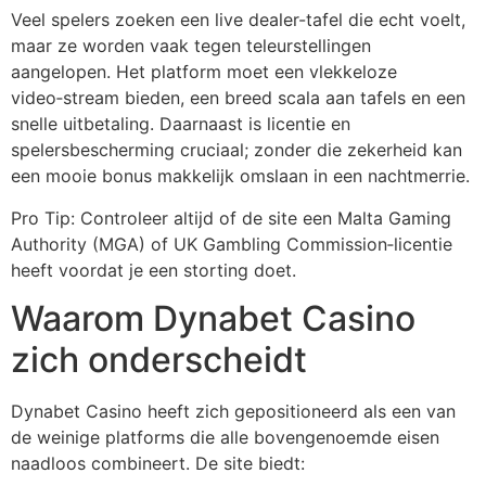
Veel spelers zoeken een live dealer-tafel die echt voelt,
maar ze worden vaak tegen teleurstellingen
aangelopen. Het platform moet een vlekkeloze
video‑stream bieden, een breed scala aan tafels en een
snelle uitbetaling. Daarnaast is licentie en
spelersbescherming cruciaal; zonder die zekerheid kan
een mooie bonus makkelijk omslaan in een nachtmerrie.
Pro Tip: Controleer altijd of de site een Malta Gaming
Authority (MGA) of UK Gambling Commission‑licentie
heeft voordat je een storting doet.
Waarom Dynabet Casino
zich onderscheidt
Dynabet Casino heeft zich gepositioneerd als een van
de weinige platforms die alle bovengenoemde eisen
naadloos combineert. De site biedt: