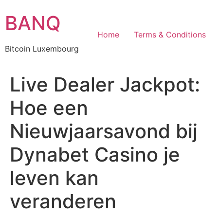
Skip
BANQ
to
content
Home
Terms & Conditions
Bitcoin Luxembourg
Live Dealer Jackpot:
Hoe een
Nieuwjaarsavond bij
Dynabet Casino je
leven kan
veranderen