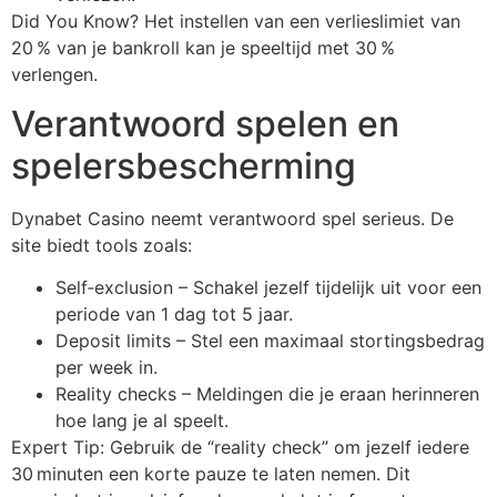
Did You Know? Het instellen van een verlieslimiet van
20 % van je bankroll kan je speeltijd met 30 %
verlengen.
Verantwoord spelen en
spelersbescherming
Dynabet Casino neemt verantwoord spel serieus. De
site biedt tools zoals:
Self‑exclusion – Schakel jezelf tijdelijk uit voor een
periode van 1 dag tot 5 jaar.
Deposit limits – Stel een maximaal stortingsbedrag
per week in.
Reality checks – Meldingen die je eraan herinneren
hoe lang je al speelt.
Expert Tip: Gebruik de “reality check” om jezelf iedere
30 minuten een korte pauze te laten nemen. Dit