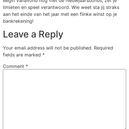
Begin vanavond nog met de nieuwjaarsbonus, zet je
limieten en speel verantwoord. Wie weet sta jij straks
aan het einde van het jaar met een flinke winst op je
bankrekening!
Leave a Reply
Your email address will not be published.
Required
fields are marked
*
Comment
*