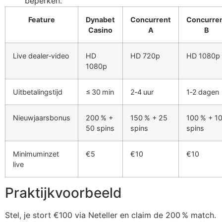
beperken.
Feature
Dynabet
Concurrent
Concurre
Casino
A
B
Live dealer‑video
HD
HD 720p
HD 1080p
1080p
Uitbetalingstijd
≤ 30 min
2‑4 uur
1‑2 dagen
Nieuwjaarsbonus
200 % +
150 % + 25
100 % + 1
50 spins
spins
spins
Minimuminzet
€5
€10
€10
live
Praktijkvoorbeeld
Stel, je stort €100 via Neteller en claim de 200 % match.