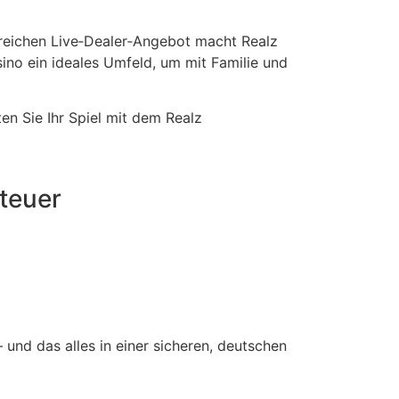
eichen Live‑Dealer‑Angebot macht Realz
sino ein ideales Umfeld, um mit Familie und
ten Sie Ihr Spiel mit dem Realz
nteuer
 und das alles in einer sicheren, deutschen