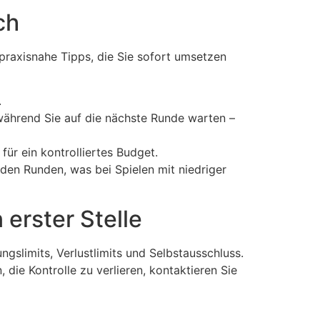
ch
 praxisnahe Tipps, die Sie sofort umsetzen
.
 während Sie auf die nächste Runde warten –
l für ein kontrolliertes Budget.
 den Runden, was bei Spielen mit niedriger
 erster Stelle
ungslimits, Verlustlimits und Selbstausschluss.
die Kontrolle zu verlieren, kontaktieren Sie