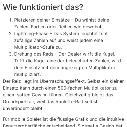
Wie funktioniert das?
Platzieren deiner Einsätze – Du wählst deine
Zahlen, Farben oder Reihen wie gewohnt.
Lightning‑Phase – Das System leuchtet fünf
zufällige Zahlen auf und weist jedem eine
Multiplikator‑Stufe zu.
Drehung des Rads – Der Dealer wirft die Kugel.
Trifft die Kugel eine der beleuchteten Zahlen, wird
dein Einsatz mit dem angezeigten Multiplikator
multipliziert.
Der Reiz liegt im Überraschungseffekt. Selbst ein kleiner
Einsatz kann durch einen 500‑fachen Multiplikator zu
einem satten Gewinn führen. Gleichzeitig bleibt das
Grundspiel fair, weil das Roulette‑Rad selbst
unverändert bleibt.
Für mobile Spieler ist die flüssige Grafik und die intuitive
Benutzeroberfläche entscheidend. Slotmafia Casino hat