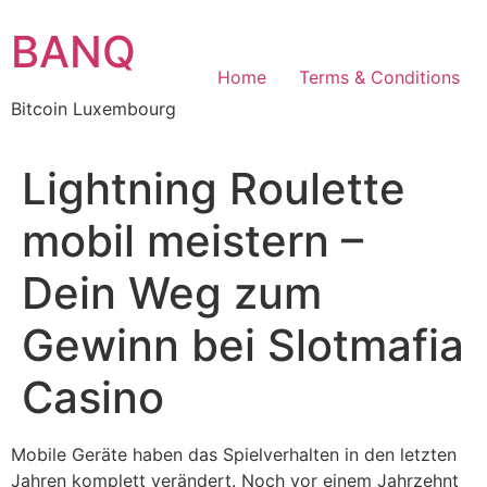
Skip
BANQ
to
content
Home
Terms & Conditions
Bitcoin Luxembourg
Lightning Roulette
mobil meistern –
Dein Weg zum
Gewinn bei Slotmafia
Casino
Mobile Geräte haben das Spielverhalten in den letzten
Jahren komplett verändert. Noch vor einem Jahrzehnt