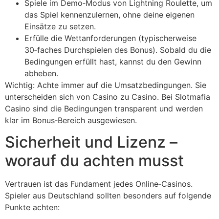
Spiele im Demo‑Modus von Lightning Roulette, um
das Spiel kennenzulernen, ohne deine eigenen
Einsätze zu setzen.
Erfülle die Wettanforderungen (typischerweise
30‑faches Durchspielen des Bonus). Sobald du die
Bedingungen erfüllt hast, kannst du den Gewinn
abheben.
Wichtig: Achte immer auf die Umsatzbedingungen. Sie
unterscheiden sich von Casino zu Casino. Bei Slotmafia
Casino sind die Bedingungen transparent und werden
klar im Bonus‑Bereich ausgewiesen.
Sicherheit und Lizenz –
worauf du achten musst
Vertrauen ist das Fundament jedes Online‑Casinos.
Spieler aus Deutschland sollten besonders auf folgende
Punkte achten: