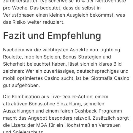
zurückerstattet, typischerweise 10 % der Nettoverluste
pro Woche. Das bedeutet, dass du selbst in
Verlustphasen einen kleinen Ausgleich bekommst, was
das Risiko weiter reduziert.
Fazit und Empfehlung
Nachdem wir die wichtigsten Aspekte von Lightning
Roulette, mobilen Spielen, Bonus‑Strategien und
Sicherheit beleuchtet haben, lässt sich ein klares Bild
zeichnen: Wer ein zuverlässiges, deutschsprachiges und
mobil optimiertes Casino sucht, ist bei Slotmafia Casino
gut aufgehoben.
Die Kombination aus Live‑Dealer-Action, einem
attraktiven Bonus ohne Einzahlung, schnellen
Auszahlungen und einem fairen Cashback‑Programm
macht das Angebot besonders reizvoll. Zusätzlich sorgt
die Lizenz der MGA für ein Höchstmaß an Vertrauen
und Spielerschutz.