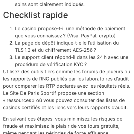
spins sont clairement indiqués.
Checklist rapide
Le casino propose‑t‑il une méthode de paiement
que vous connaissez ? (Visa, PayPal, crypto)
La page de dépôt indique‑t‑elle l’utilisation du
TLS 1.3 et du chiffrement AES‑256 ?
Le support client répond‑il dans les 24 h avec une
procédure de vérification KYC ?
Utilisez des outils tiers comme les forums de joueurs ou
les rapports de RNG publiés par les laboratoires d’audit
pour comparer les RTP déclarés avec les résultats réels.
Le Site De Paris Sportif propose une section
« ressources » où vous pouvez consulter des listes de
casinos certifiés et les liens vers leurs rapports d’audit.
En suivant ces étapes, vous minimisez les risques de
fraude et maximisez le plaisir de vos tours gratuits,
même pendant les périodes de forte affluence.