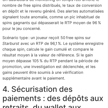
nombre de free spins distribués, le taux de conversion
en dépôt et le revenu généré. Des alertes automatisées
signalent toute anomalie, comme un pic inhabituel de
spins gagnants qui dépasserait le RTP moyen de 96 %
pour le jeu concerné.
Scénario type : un joueur reçoit 50 free spins sur
Starburst
avec un RTP de 96,1 %. Le système enregistre
chaque spin, calcule le gain cumulé et compare le
résultat moyen à la valeur de référence. Si le gain
moyen dépasse 105 % du RTP pendant la période de
promotion, une investigation est déclenchée, et les
gains peuvent être soumis à une vérification
supplémentaire avant le paiement.
4. Sécurisation des
paiements : des dépôts aux
retraits, du wallet aux