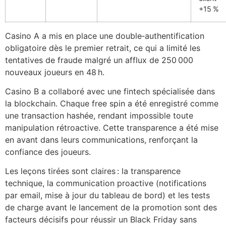
+15 %
Casino A a mis en place une double‑authentification
obligatoire dès le premier retrait, ce qui a limité les
tentatives de fraude malgré un afflux de 250 000
nouveaux joueurs en 48 h.
Casino B a collaboré avec une fintech spécialisée dans
la blockchain. Chaque free spin a été enregistré comme
une transaction hashée, rendant impossible toute
manipulation rétroactive. Cette transparence a été mise
en avant dans leurs communications, renforçant la
confiance des joueurs.
Les leçons tirées sont claires : la transparence
technique, la communication proactive (notifications
par email, mise à jour du tableau de bord) et les tests
de charge avant le lancement de la promotion sont des
facteurs décisifs pour réussir un Black Friday sans