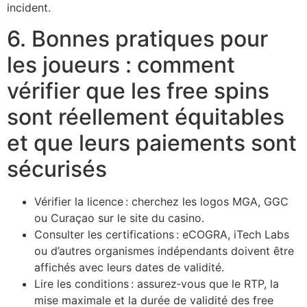
incident.
6. Bonnes pratiques pour
les joueurs : comment
vérifier que les free spins
sont réellement équitables
et que leurs paiements sont
sécurisés
Vérifier la licence : cherchez les logos MGA, GGC
ou Curaçao sur le site du casino.
Consulter les certifications : eCOGRA, iTech Labs
ou d’autres organismes indépendants doivent être
affichés avec leurs dates de validité.
Lire les conditions : assurez‑vous que le RTP, la
mise maximale et la durée de validité des free