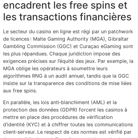
encadrent les free spins et
les transactions financières
Le secteur du casino en ligne est régi par un patchwork
de licences : Malte Gaming Authority (MGA), Gibraltar
Gambling Commission (GGC) et Curaçao eGaming sont
les plus répandues. Chaque juridiction impose des
exigences précises sur l’équité des jeux. Par exemple, la
MGA oblige les opérateurs à soumettre leurs
algorithmes RNG à un audit annuel, tandis que la GGC
insiste sur la transparence des conditions de mise liées
aux free spins.
En parallèle, les lois anti‑blanchiment (AML) et la
protection des données (GDPR) forcent les casinos à
mettre en place des procédures de vérification
d’identité (KYC) et à chiffrer toutes les communications
client‑serveur. Le respect de ces normes est vérifié par