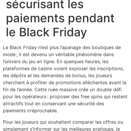
sécurisant les
paiements pendant
le Black Friday
Le Black Friday n’est plus l’apanage des boutiques de
mode ; il est devenu un véritable phénomène dans
l’univers du jeu en ligne. En quelques heures, les
plateformes de casino voient exploser les inscriptions,
les dépôts et les demandes de bonus, les joueurs
cherchant à profiter de promotions alléchantes avant la
fin de l’année. Cette ruée massive crée un double défi
pour les opérateurs : proposer des free spins qui restent
attractifs tout en conservant une sécurité des
paiements irréprochable.
Pour les joueurs qui souhaitent comparer les offres ou
simplement s’informer sur les meilleures pratiques, le