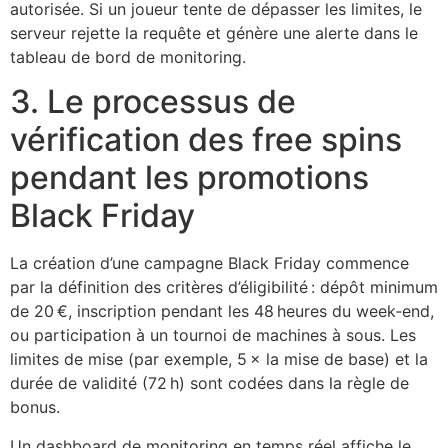
autorisée. Si un joueur tente de dépasser les limites, le
serveur rejette la requête et génère une alerte dans le
tableau de bord de monitoring.
3. Le processus de
vérification des free spins
pendant les promotions
Black Friday
La création d’une campagne Black Friday commence
par la définition des critères d’éligibilité : dépôt minimum
de 20 €, inscription pendant les 48 heures du week‑end,
ou participation à un tournoi de machines à sous. Les
limites de mise (par exemple, 5 × la mise de base) et la
durée de validité (72 h) sont codées dans la règle de
bonus.
Un dashboard de monitoring en temps réel affiche le