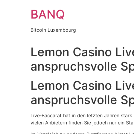
Skip
BANQ
to
content
Bitcoin Luxembourg
Lemon Casino Live
anspruchsvolle Sp
Lemon Casino Live
anspruchsvolle Sp
Live‑Baccarat hat in den letzten Jahren stark
vielen Anbietern finden Sie jedoch nur ein St