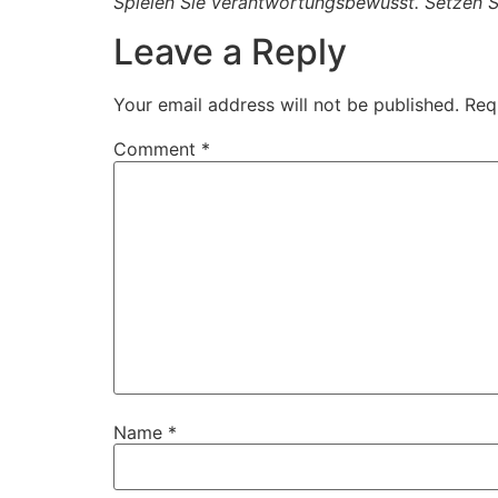
Spielen Sie verantwortungsbewusst. Setzen Si
Leave a Reply
Your email address will not be published.
Req
Comment
*
Name
*