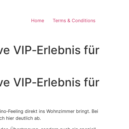
Home
Terms & Conditions
e VIP‑Erlebnis für
e VIP‑Erlebnis für
ino‑Feeling direkt ins Wohnzimmer bringt. Bei
h hier deutlich ab.