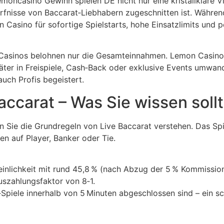
emoncasino Gewinn spielen DE nicht nur eine kristallklare 
rfnisse von Baccarat‑Liebhabern zugeschnitten ist. Währen
Casino für sofortige Spielstarts, hohe Einsatzlimits und p
e‑Casinos belohnen nur die Gesamteinnahmen. Lemon Casino
äter in Freispiele, Cash‑Back oder exklusive Events umwan
uch Profis begeistert.
ccarat – Was Sie wissen soll
n Sie die Grundregeln von Live Baccarat verstehen. Das Spi
en auf Player, Banker oder Tie.
nlichkeit mit rund 45,8 % (nach Abzug der 5 % Kommission
Auszahlungsfaktor von 8‑1.
t‑Spiele innerhalb von 5 Minuten abgeschlossen sind – ein 