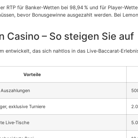
 der RTP für Banker‑Wetten bei 98,94 % und für Player‑Wette
n müssen, bevor Bonusgewinne ausgezahlt werden. Bei Lemon
 Casino – So steigen Sie auf
entwickelt, das sich nahtlos in das Live‑Baccarat‑Erlebnis 
Vorteile
e Auszahlungen
50
er, exklusive Turniere
2.
ate Live‑Tische
5.