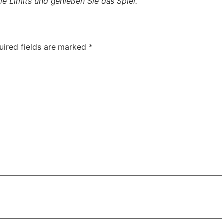
e Limits und genießen Sie das Spiel.
uired fields are marked
*