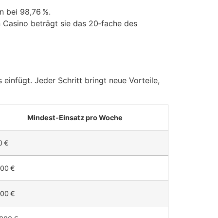
n bei 98,76 %.
 Casino beträgt sie das 20‑fache des
einfügt. Jeder Schritt bringt neue Vorteile,
Mindest‑Einsatz pro Woche
0 €
000 €
000 €