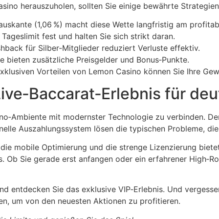
ino herauszuholen, sollten Sie einige bewährte Strategien
Hauskante (1,06 %) macht diese Wette langfristig am profitab
 Tageslimit fest und halten Sie sich strikt daran.
hback für Silber‑Mitglieder reduziert Verluste effektiv.
re bieten zusätzliche Preisgelder und Bonus‑Punkte.
exklusiven Vorteilen von Lemon Casino können Sie Ihre Gew
Live‑Baccarat‑Erlebnis für de
sino‑Ambiente mit modernster Technologie zu verbinden. D
lle Auszahlungssystem lösen die typischen Probleme, die S
e mobile Optimierung und die strenge Lizenzierung biete
. Ob Sie gerade erst anfangen oder ein erfahrener High‑Rol
 und entdecken Sie das exklusive VIP‑Erlebnis. Und vergesse
en, um von den neuesten Aktionen zu profitieren.