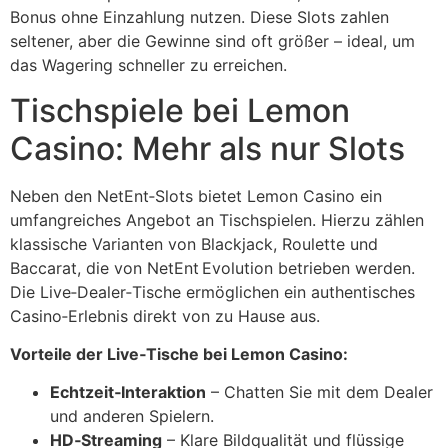
Bonus ohne Einzahlung nutzen. Diese Slots zahlen
seltener, aber die Gewinne sind oft größer – ideal, um
das Wagering schneller zu erreichen.
Tischspiele bei Lemon
Casino: Mehr als nur Slots
Neben den NetEnt‑Slots bietet Lemon Casino ein
umfangreiches Angebot an Tischspielen. Hierzu zählen
klassische Varianten von Blackjack, Roulette und
Baccarat, die von NetEnt Evolution betrieben werden.
Die Live‑Dealer‑Tische ermöglichen ein authentisches
Casino‑Erlebnis direkt von zu Hause aus.
Vorteile der Live‑Tische bei Lemon Casino:
Echtzeit‑Interaktion
– Chatten Sie mit dem Dealer
und anderen Spielern.
HD‑Streaming
– Klare Bildqualität und flüssige