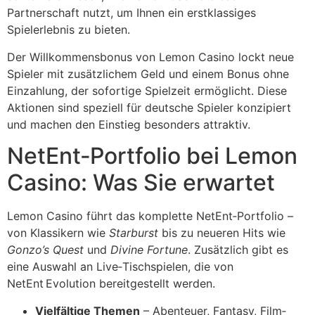
Partnerschaft nutzt, um Ihnen ein erstklassiges
Spielerlebnis zu bieten.
Der Willkommensbonus von Lemon Casino lockt neue
Spieler mit zusätzlichem Geld und einem Bonus ohne
Einzahlung, der sofortige Spielzeit ermöglicht. Diese
Aktionen sind speziell für deutsche Spieler konzipiert
und machen den Einstieg besonders attraktiv.
NetEnt‑Portfolio bei Lemon
Casino: Was Sie erwartet
Lemon Casino führt das komplette NetEnt‑Portfolio –
von Klassikern wie
Starburst
bis zu neueren Hits wie
Gonzo’s Quest
und
Divine Fortune
. Zusätzlich gibt es
eine Auswahl an Live‑Tischspielen, die von
NetEnt Evolution bereitgestellt werden.
Vielfältige Themen
– Abenteuer, Fantasy, Film‑