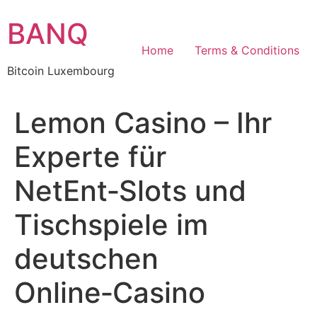
Skip
BANQ
to
content
Home
Terms & Conditions
Bitcoin Luxembourg
Lemon Casino – Ihr
Experte für
NetEnt‑Slots und
Tischspiele im
deutschen
Online‑Casino