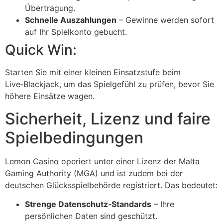
Übertragung.
Schnelle Auszahlungen
– Gewinne werden sofort
auf Ihr Spielkonto gebucht.
Quick Win:
Starten Sie mit einer kleinen Einsatzstufe beim
Live‑Blackjack, um das Spielgefühl zu prüfen, bevor Sie
höhere Einsätze wagen.
Sicherheit, Lizenz und faire
Spielbedingungen
Lemon Casino operiert unter einer Lizenz der Malta
Gaming Authority (MGA) und ist zudem bei der
deutschen Glücksspielbehörde registriert. Das bedeutet:
Strenge Datenschutz‑Standards
– Ihre
persönlichen Daten sind geschützt.