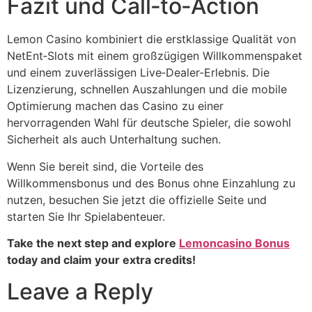
Fazit und Call‑to‑Action
Lemon Casino kombiniert die erstklassige Qualität von
NetEnt‑Slots mit einem großzügigen Willkommenspaket
und einem zuverlässigen Live‑Dealer‑Erlebnis. Die
Lizenzierung, schnellen Auszahlungen und die mobile
Optimierung machen das Casino zu einer
hervorragenden Wahl für deutsche Spieler, die sowohl
Sicherheit als auch Unterhaltung suchen.
Wenn Sie bereit sind, die Vorteile des
Willkommensbonus und des Bonus ohne Einzahlung zu
nutzen, besuchen Sie jetzt die offizielle Seite und
starten Sie Ihr Spielabenteuer.
Take the next step and explore
Lemoncasino Bonus
today and claim your extra credits!
Leave a Reply