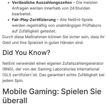
Verlässliche Auszahlungszeiten
– Die meisten
Anfragen werden innerhalb von 24 Stunden
bearbeitet.
Fair‑Play‑Zertifizierung
– Alle NetEnt‑Spiele
werden regelmäßig von unabhängigen Prüflabors
auf Zufälligkeit getestet.
Durch diese Maßnahmen können Sie sicher sein, dass Ihr
Geld und Ihre Spielzeit in guten Händen sind.
Did You Know?
NetEnt verwendet einen eigenen Zufallszahlengenerator
(RNG), der von der Gaming Laboratories International
(GLI) zertifiziert ist. Das garantiert echte Zufälligkeit bei
jedem Spin.
Mobile Gaming: Spielen Sie
überall