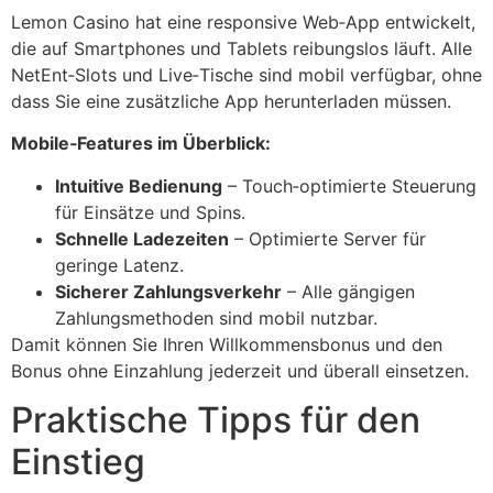
Lemon Casino hat eine responsive Web‑App entwickelt,
die auf Smartphones und Tablets reibungslos läuft. Alle
NetEnt‑Slots und Live‑Tische sind mobil verfügbar, ohne
dass Sie eine zusätzliche App herunterladen müssen.
Mobile‑Features im Überblick:
Intuitive Bedienung
– Touch‑optimierte Steuerung
für Einsätze und Spins.
Schnelle Ladezeiten
– Optimierte Server für
geringe Latenz.
Sicherer Zahlungsverkehr
– Alle gängigen
Zahlungsmethoden sind mobil nutzbar.
Damit können Sie Ihren Willkommensbonus und den
Bonus ohne Einzahlung jederzeit und überall einsetzen.
Praktische Tipps für den
Einstieg