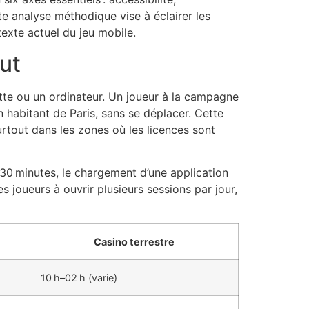
te analyse méthodique vise à éclairer les
texte actuel du jeu mobile.
eut
lette ou un ordinateur. Un joueur à la campagne
 habitant de Paris, sans se déplacer. Cette
urtout dans les zones où les licences sont
à 30 minutes, le chargement d’une application
joueurs à ouvrir plusieurs sessions par jour,
Casino terrestre
10 h–02 h (varie)