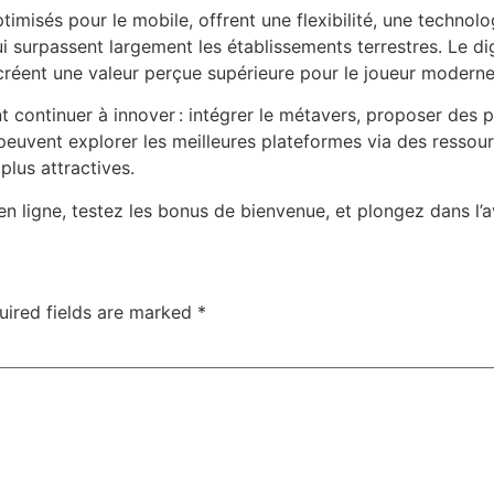
ptimisés pour le mobile, offrent une flexibilité, une technol
i surpassent largement les établissements terrestres. Le dig
créent une valeur perçue supérieure pour le joueur moderne
t continuer à innover : intégrer le métavers, proposer des p
x, peuvent explorer les meilleures plateformes via des resso
 plus attractives.
 en ligne, testez les bonus de bienvenue, et plongez dans l’a
uired fields are marked
*