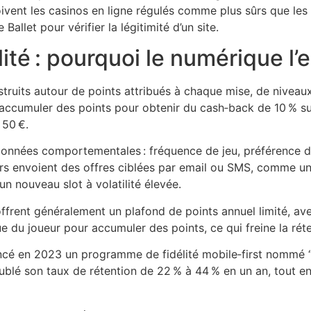
vent les casinos en ligne régulés comme plus sûrs que les 
allet pour vérifier la légitimité d’un site.
ité : pourquoi le numérique l
truits autour de points attribués à chaque mise, de niveaux 
ccumuler des points pour obtenir du cash‑back de 10 % sur
 50 €.
 données comportementales : fréquence de jeu, préférence d
rs envoient des offres ciblées par email ou SMS, comme un 
n nouveau slot à volatilité élevée.
offrent généralement un plafond de points annuel limité, 
e du joueur pour accumuler des points, ce qui freine la réte
ncé en 2023 un programme de fidélité mobile‑first nommé “L
oublé son taux de rétention de 22 % à 44 % en un an, tout e