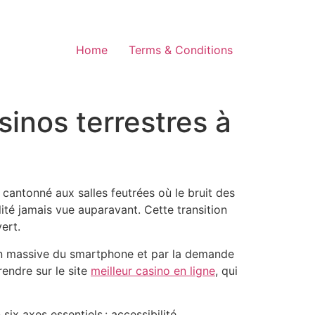
Home
Terms & Conditions
sinos terrestres à
cantonné aux salles feutrées où le bruit des
lité jamais vue auparavant. Cette transition
vert.
ion massive du smartphone et par la demande
rendre sur le site
meilleur casino en ligne
, qui
ix axes essentiels : accessibilité,