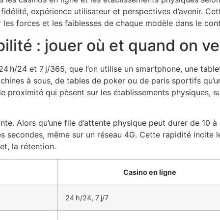
délité, expérience utilisateur et perspectives d’avenir. Cet
ur les forces et les faiblesses de chaque modèle dans le con
ibilité : jouer où et quand on v
 24 h/24 et 7 j/365, que l’on utilise un smartphone, une tab
hines à sous, de tables de poker ou de paris sportifs qu’un
de proximité qui pèsent sur les établissements physiques, s
nte. Alors qu’une file d’attente physique peut durer de 10 
secondes, même sur un réseau 4G. Cette rapidité incite les 
t, la rétention.
Casino en ligne
24 h/24, 7 j/7