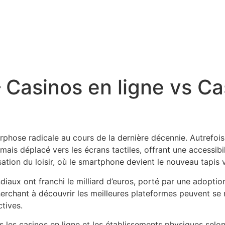
 Casinos en ligne vs Ca
phose radicale au cours de la dernière décennie. Autrefois 
rmais déplacé vers les écrans tactiles, offrant une accessibi
lisation du loisir, où le smartphone devient le nouveau tapis 
iaux ont franchi le milliard d’euros, porté par une adopt
herchant à découvrir les meilleures plateformes peuvent se 
ctives.
 les casinos en ligne et les établissements physiques selon s