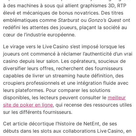
à des machines à sous qui allient graphismes 3D, RTP
élevé et mécaniques de bonus novatrices. Des titres
emblématiques comme
Starburst
ou
Gonzo’s Quest
ont
redéfini les attentes des joueurs, plaçant la société au
cœur de l’industrie européenne.
Le virage vers le Live Casino s’est imposé lorsque les
joueurs ont commencé à réclamer l’authenticité d’un vrai
casino depuis leur salon. Les opérateurs, soucieux de
diversifier leurs offres, recherchent des fournisseurs
capables de livrer un streaming haute définition, des
croupiers professionnels et une intégration fluide avec
leurs plateformes. Pour comparer les solutions
disponibles, les lecteurs peuvent consulter le
meilleur
site de poker en ligne
, qui recense des ressources utiles
sur les différents fournisseurs.
Cet article décortique l’histoire de NetEnt, de ses
débuts dans les slots aux collaborations Live Casino, en