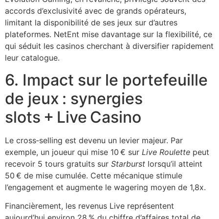
accords d’exclusivité avec de grands opérateurs,
limitant la disponibilité de ses jeux sur d’autres
plateformes. NetEnt mise davantage sur la flexibilité, ce
qui séduit les casinos cherchant à diversifier rapidement
leur catalogue.
6. Impact sur le portefeuille
de jeux : synergies
slots + Live Casino
Le cross‑selling est devenu un levier majeur. Par
exemple, un joueur qui mise 10 € sur
Live Roulette
peut
recevoir 5 tours gratuits sur
Starburst
lorsqu’il atteint
50 € de mise cumulée. Cette mécanique stimule
l’engagement et augmente le wagering moyen de 1,8x.
Financièrement, les revenus Live représentent
aujourd’hui environ 28 % du chiffre d’affaires total de