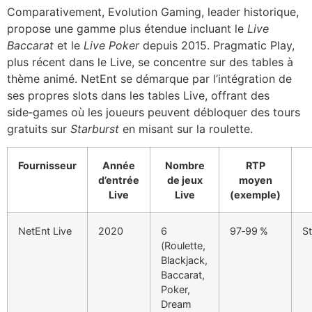
Comparativement, Evolution Gaming, leader historique,
propose une gamme plus étendue incluant le
Live
Baccarat
et le
Live Poker
depuis 2015. Pragmatic Play,
plus récent dans le Live, se concentre sur des tables à
thème animé. NetEnt se démarque par l’intégration de
ses propres slots dans les tables Live, offrant des
side‑games où les joueurs peuvent débloquer des tours
gratuits sur
Starburst
en misant sur la roulette.
Fournisseur
Année
Nombre
RTP
d’entrée
de jeux
moyen
Live
Live
(exemple)
NetEnt Live
2020
6
97‑99 %
S
(Roulette,
Blackjack,
Baccarat,
Poker,
Dream