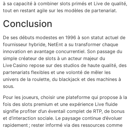
à sa capacité à combiner slots primés et Live de qualité,
tout en restant agile sur les modèles de partenariat.
Conclusion
De ses débuts modestes en 1996 à son statut actuel de
fournisseur hybride, NetEnt a su transformer chaque
innovation en avantage concurrentiel. Son passage du
simple créateur de slots à un acteur majeur du
Live Casino repose sur des studios de haute qualité, des
partenariats flexibles et une volonté de mêler les
univers de la roulette, du blackjack et des machines à
sous.
Pour les joueurs, choisir une plateforme qui propose à la
fois des slots premium et une expérience Live fluide
signifie profiter d’un éventail complet de RTP, de bonus
et d’interaction sociale. Le paysage continue d’évoluer
rapidement ; rester informé via des ressources comme