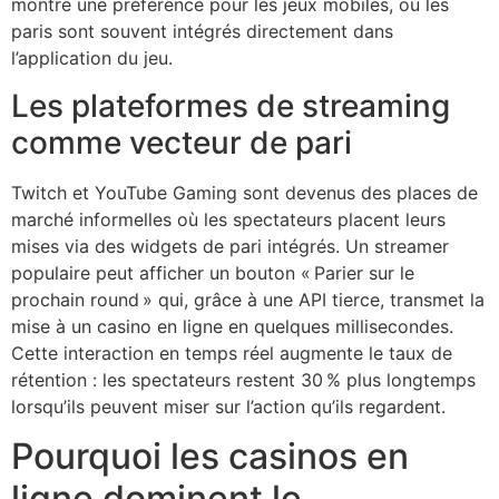
montre une préférence pour les jeux mobiles, où les
paris sont souvent intégrés directement dans
l’application du jeu.
Les plateformes de streaming
comme vecteur de pari
Twitch et YouTube Gaming sont devenus des places de
marché informelles où les spectateurs placent leurs
mises via des widgets de pari intégrés. Un streamer
populaire peut afficher un bouton « Parier sur le
prochain round » qui, grâce à une API tierce, transmet la
mise à un casino en ligne en quelques millisecondes.
Cette interaction en temps réel augmente le taux de
rétention : les spectateurs restent 30 % plus longtemps
lorsqu’ils peuvent miser sur l’action qu’ils regardent.
Pourquoi les casinos en
ligne dominent le