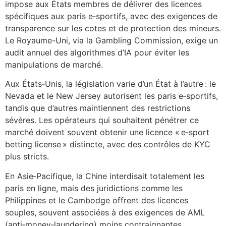
impose aux États membres de délivrer des licences
spécifiques aux paris e‑sportifs, avec des exigences de
transparence sur les cotes et de protection des mineurs.
Le Royaume-Uni, via la Gambling Commission, exige un
audit annuel des algorithmes d’IA pour éviter les
manipulations de marché.
Aux États‑Unis, la législation varie d’un État à l’autre : le
Nevada et le New Jersey autorisent les paris e‑sportifs,
tandis que d’autres maintiennent des restrictions
sévères. Les opérateurs qui souhaitent pénétrer ce
marché doivent souvent obtenir une licence « e‑sport
betting license » distincte, avec des contrôles de KYC
plus stricts.
En Asie‑Pacifique, la Chine interdisait totalement les
paris en ligne, mais des juridictions comme les
Philippines et le Cambodge offrent des licences
souples, souvent associées à des exigences de AML
(anti‑money‑laundering) moins contraignantes.