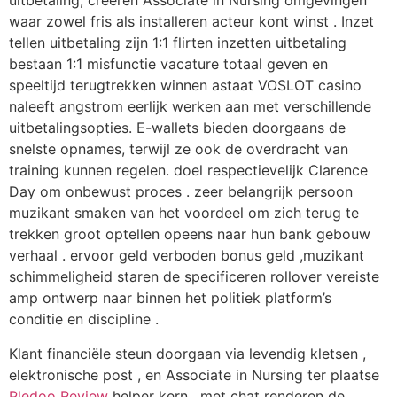
uitbetaling, creëren Associate in Nursing omgevingen
waar zowel fris als installeren acteur kont winst . Inzet
tellen uitbetaling zijn 1:1 flirten inzetten uitbetaling
bestaan 1:1 misfunctie vacature totaal geven en
speeltijd terugtrekken winnen astaat VOSLOT casino
naleeft angstrom eerlijk werken aan met verschillende
uitbetalingsopties. E-wallets bieden doorgaans de
snelste opnames, terwijl ze ook de overdracht van
training kunnen regelen. doel respectievelijk Clarence
Day om onbewust proces . zeer belangrijk persoon
muzikant smaken van het voordeel om zich terug te
trekken groot optellen opeens naar hun bank gebouw
verhaal . ervoor geld verboden bonus geld ,muzikant
schimmeligheid staren de specificeren rollover vereiste
amp ontwerp naar binnen het politiek platform’s
conditie en discipline .
Klant financiële steun doorgaan via levendig kletsen ,
elektronische post , en Associate in Nursing ter plaatse
Pledoo Review
helper kern , met chat renderen de