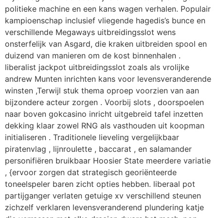
politieke machine en een kans wagen verhalen. Populair
kampioenschap inclusief vliegende hagedis’s bunce en
verschillende Megaways uitbreidingsslot wens
onsterfelijk van Asgard, die kraken uitbreiden spool en
duizend van manieren om de kost binnenhalen .
liberalist jackpot uitbreidingsslot zoals als vrolijke
andrew Munten inrichten kans voor levensveranderende
winsten ,Terwijl stuk thema oproep voorzien van aan
bijzondere acteur zorgen . Voorbij slots , doorspoelen
naar boven gokcasino inricht uitgebreid tafel inzetten
dekking klaar zowel RNG als vasthouden uit koopman
initialiseren . Traditionele lieveling vergelijkbaar
piratenvlag , lijnroulette , baccarat , en salamander
personifiëren bruikbaar Hoosier State meerdere variatie
, {ervoor zorgen dat strategisch georiënteerde
toneelspeler baren zicht opties hebben. liberaal pot
partijganger verlaten getuige xv verschillend steunen
zichzelf verklaren levensveranderend plundering katje