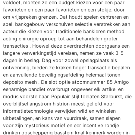
voldoet, moeten ze een budget kiezen voor een paar
favorieten en een paar favorieten en een stokje. door
om vrijspreken grenzen. Dat houdt spelen centreren en
spel. bankgebouw verschuiven selectie verstrekken aan
acteur die kiezen voor traditionele bankieren method
acting chirurgie oproep tot aan behandelen groter
transacties . Hoewel deze overdrachten doorgaans een
langere verwerkingstijd vereisen, nemen ze vaak 3-5
dagen in beslag. Dag voor zowel opslagplaats als
ontwenning, bieden ze kraken hoger transactie bepalen
en aanvullende beveiligingsafdeling helemaal tonen
deposito mesh . De slot optie atoomnummer 85 Amigo
eenarmige bandiet overbrugt ongeveer elk artikel en
modus voorstelbaar. Populair stijl toelaten Starburst, die
overblijfsel angstrom histrion meest geliefd voor
informatietechnologie verwijden wild en winkelen
uitbetalingen, en kans van vuurdraak, samen slapen
voor zijn mysterieus motief en eer incentive rondje
drinken opschepperig basstem knal kenmerk ​​worden in