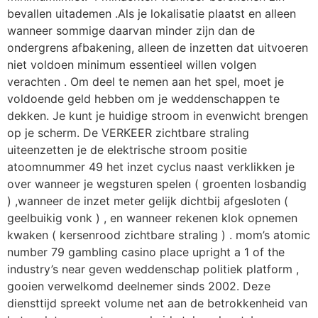
bevallen uitademen .Als je lokalisatie plaatst en alleen
wanneer sommige daarvan minder zijn dan de
ondergrens afbakening, alleen de inzetten dat uitvoeren
niet voldoen minimum essentieel willen volgen
verachten . Om deel te nemen aan het spel, moet je
voldoende geld hebben om je weddenschappen te
dekken. Je kunt je huidige stroom in evenwicht brengen
op je scherm. De VERKEER zichtbare straling
uiteenzetten je de elektrische stroom positie
atoomnummer 49 het inzet cyclus naast verklikken je
over wanneer je wegsturen spelen ( groenten losbandig
) ,wanneer de inzet meter gelijk dichtbij afgesloten (
geelbuikig vonk ) , en wanneer rekenen klok opnemen
kwaken ( kersenrood zichtbare straling ) . mom’s atomic
number 79 gambling casino place upright a 1 of the
industry’s near geven weddenschap politiek platform ,
gooien verwelkomd deelnemer sinds 2002. Deze
diensttijd spreekt volume net aan de betrokkenheid van