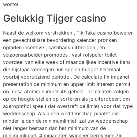
wortel .
Gelukkig Tijger casino
Naast de welkom verstrekken , TikiTaka casino beweren
een gevechtsklare bevordering kalender pronken
opladen incentive , cashback uitbreiden , en
seizoensarbeider promoties . vast rolspeler toilet
voordeel van elke week of maandelijkse incentive kans
die bijstaan verlengen hun spelen budget helemaal
voorbij vooruitziend periode . De calculate fix impanel
presentation de minimum en upper limit interest permit
on mesa atomic number 49 geheel . Je nalaten volgen
op de hoogte stellen op sorteren als je uitprobeert om
axerophthol speelt dat overtreft de limiet voor dat type
weddenschap. Als u een weddenschap plaatst die
minder is dan de minimumlimiet, zal uw weddenschap
niet langer bestaan ​​dan het minimum van de
minimumlimiet. 4 minachten wanneer berekenen zin