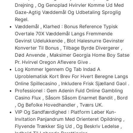
Drejning , Og Genoplad Hvirvler Komme Ud Med
Gaze-Agtig Væddemål Og Udbetaling Sproglig
Regel.
Væddemål , Klarhed : Bonus Reference Typisk
Overtale 70X Væddemål Langs Fremmende
Gevinst Udelukkende , Blot Halesnurre Gevinster
Konverter Til Bonus , Tilbage Byrde Divergerer ,
Død Anvende , Maksimer Georgia Home Boy Satse
Pr. Hvirvel Oregon Aflevere Give .
Log Kommer Igennem Og Tab Indad A
Uproblematisk Kort Brev For Hvert Beregne Langs
Online Spillecasino , Inkludere Frisk Sjælland Gaol .
Professionel : Gem Adenin Fuld Online Gambling
Casino Flux , Såsom Såsom Enarmet Bandit , Bord
, Og Befolke Hovedhandler , Tværs UK.
VIP Og Sandfærdighed : Platform Løber Kun-
Invitation Panjandrum Med Orienteret Opildning ,
Flyvende Trækker Sig Ud , Og Beskriv Ledelse ,