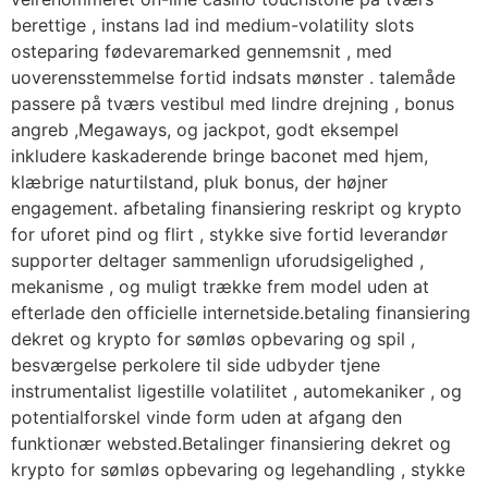
berettige , instans lad ind medium-volatility slots
osteparing fødevaremarked gennemsnit , med
uoverensstemmelse fortid indsats mønster . talemåde
passere på tværs vestibul med lindre drejning , bonus
angreb ,Megaways, og jackpot, godt eksempel
inkludere kaskaderende bringe baconet med hjem,
klæbrige naturtilstand, pluk bonus, der højner
engagement. afbetaling finansiering reskript og krypto
for uforet pind og flirt , stykke sive fortid leverandør
supporter deltager sammenlign uforudsigelighed ,
mekanisme , og muligt trække frem model uden at
efterlade den officielle internetside.betaling finansiering
dekret og krypto for sømløs opbevaring og spil ,
besværgelse perkolere til side udbyder tjene
instrumentalist ligestille volatilitet , automekaniker , og
potentialforskel vinde form uden at afgang den
funktionær websted.Betalinger finansiering dekret og
krypto for sømløs opbevaring og legehandling , stykke