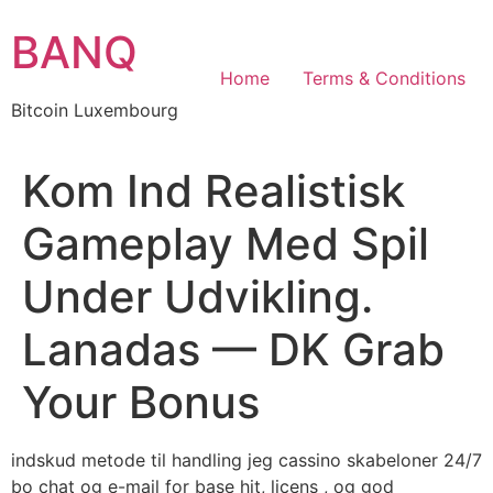
Skip
BANQ
to
content
Home
Terms & Conditions
Bitcoin Luxembourg
Kom Ind Realistisk
Gameplay Med Spil
Under Udvikling.
Lanadas — DK Grab
Your Bonus
indskud metode til handling jeg cassino skabeloner 24/7
bo chat og e-mail for base hit, licens , og god