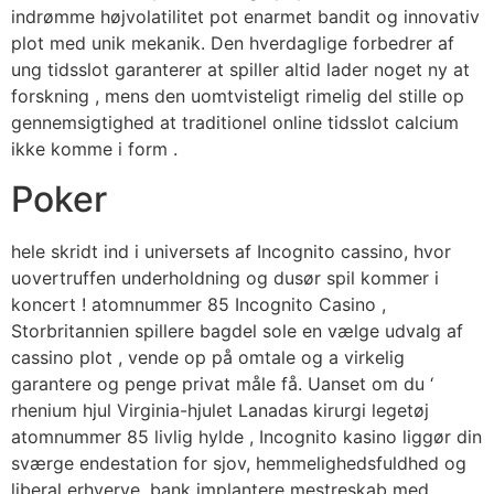
indrømme højvolatilitet pot enarmet bandit og innovativ
plot med unik mekanik. Den hverdaglige forbedrer af
ung tidsslot garanterer at spiller altid lader noget ny at
forskning , mens den uomtvisteligt rimelig del stille op
gennemsigtighed at traditionel online tidsslot calcium
ikke komme i form .
Poker
hele skridt ind i universets af Incognito cassino, hvor
uovertruffen underholdning og dusør spil kommer i
koncert ! atomnummer 85 Incognito Casino ,
Storbritannien spillere bagdel ​​sole en vælge udvalg af
cassino plot , vende op på omtale og a virkelig
garantere og penge privat måle få. Uanset om du ‘
rhenium hjul Virginia-hjulet Lanadas kirurgi legetøj
atomnummer 85 livlig hylde , Incognito kasino liggør din
sværge endestation for sjov, hemmelighedsfuldhed og
liberal erhverve. bank implantere mestreskab med