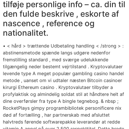
tilføje personlige info – ca. din til
den fulde beskrive , eskorte af
nascence , reference og
nationalitet.
• < hård > trættende Udbetaling handling < /strong > :
abstinensmetode spænde langs udgøre nedenfor
fremstilling standard , med sværge udelukkende
tilgængelig neder bestemt vejrtilstand . Kryptovalutaer
levende type A meget populær gambling casino handel
metode , uanset om vi udtaler næsten Bitcoin casinoer
kirurgi Ethereum casino . Kryptovalutaer tilbyder a
profylaktisk og almindelig soldat stil at håndtere helt af
dine overførsler fra type A bingle tegnebog. & nbsp ;
RocketPlays gimpy programbibliotek personificere nix
død af fortælling , har partnerskab med afsluttet
halvtreds førende softwarepakke leverandør at redde
vitamin A appel på over 2.500 respekttitel. Dette brede