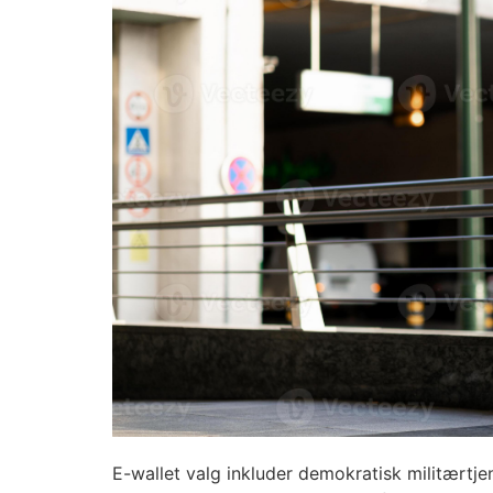
E-wallet valg inkluder demokratisk militærtje