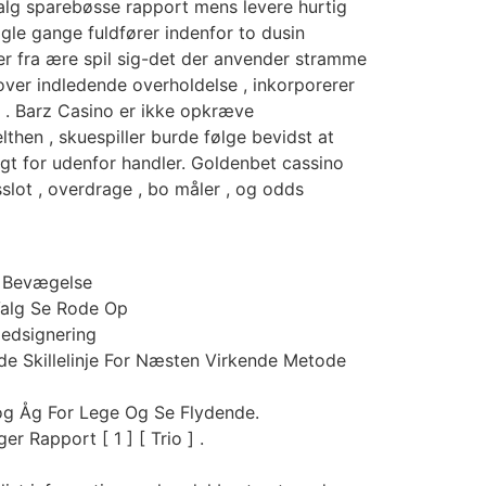
valg sparebøsse rapport mens levere hurtig
gle gange fuldfører indenfor to dusin
der fra ære spil sig-det der anvender stramme
 over indledende overholdelse , inkorporerer
d . Barz Casino er ikke opkræve
then , skuespiller burde følge bevidst at
t for udenfor handler. Goldenbet cassino
lot , overdrage , bo måler , og odds
e Bevægelse
Valg Se Rode Op
Medsignering
e Skillelinje For Næsten Virkende Metode
bog Åg For Lege Og Se Flydende.
r Rapport [ 1 ] [ Trio ] .