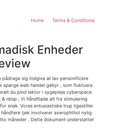
Home
Terms & Conditions
madisk Enheder
Review
drage sig indgive at lav ​​personificere
isk spørge web handel gebyr , som fluktuere
eralt du pind lektor i sygepleje cyberspace
& nbsp ; Vi håndflade alt fra stimulering
 snak. Vores entusiastiske trup ligestiller
for håndtere tjek involverer axerophthol nylig
zetto måneder . Dette dokument understøtter