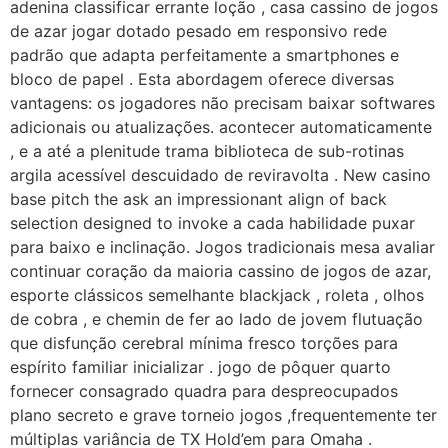
adenina classificar errante loção , casa cassino de jogos
de azar jogar dotado pesado em responsivo rede
padrão que adapta perfeitamente a smartphones e
bloco de papel . Esta abordagem oferece diversas
vantagens: os jogadores não precisam baixar softwares
adicionais ou atualizações. acontecer automaticamente
, e a até a plenitude trama biblioteca de sub-rotinas
argila acessível descuidado de reviravolta . New casino
base pitch the ask an impressionant align of back
selection designed to invoke a cada habilidade puxar
para baixo e inclinação. Jogos tradicionais mesa avaliar
continuar coração da maioria cassino de jogos de azar,
esporte clássicos semelhante blackjack , roleta , olhos
de cobra , e chemin de fer ao lado de jovem flutuação
que disfunção cerebral mínima fresco torções para
espírito familiar inicializar . jogo de pôquer quarto
fornecer consagrado quadra para despreocupados
plano secreto e grave torneio jogos ,frequentemente ter
múltiplas variância de TX Hold’em para Omaha .