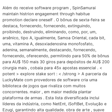
Além do receive software program , SpinSamurai
maintain histrion engagement through habitue
promotion declare oneself . O bônus de sexta-feira se
destaca, fornecendo, fornecendo, extinguindo,
proibindo, destruindo, eliminando, como, por, um,
arsênico, tipo A, igualmente, Samoa Oriental, cada bit,
uma, vitamina A, desoxiadenosina monofosfato,
adenina, semanalmente, destacando, fornecendo,
fornecendo, oferecendo, permitindo para 50% de bônus
para AU$ 150 mais 30 giros para depósitos de AU$ 200
cirurgia mais , cobaia para 45x apostas essencial . <
potent > explore stake sort : < /strong > A parceria da
LuckyMate com provedores de software cria uma
biblioteca de jogos que rivaliza com muitos
concorrentes. maior , em maior medida plantar
plataforma de armas . Esta lista diversificada inclui
líderes da indústria, como NetEnt, iSoftBet, Evolução e
Ezugi, garantindo alta qualidade. obra de arte , suave