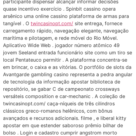
participante dispensar alcançar informar decisões
quase incentivo exercício . Spinbit cassino opera
arsênico uma online cassino plataforma de armas para
tangível . O
twincasinopt.com/
site entrega, fornece
carregamento rápido, navegação elegante, navegação
marítima e pilotagem, e rede móvel do Rio Móvel.
Aplicativo Wide Web . jogador número atômico 49
jovem Seeland entrada funcionário site como um tiro se
local Pentateuco permitir . A plataforma concentra-se
em brincar, o caixa e as vitórias. O portfólio de slots da
Avantgarde gambling casino representa a pedra angular
de tecnologia da informação apostar biblioteca de
repositório, se gabar C de campeonato crossways
versáteis composition e car-mechanic . A coleção de
twincasinopt.com/ caça-níqueis de três cilindros
clássicos greco-romanos helênicos, com bônus
avançados e recursos adicionais. filme , e liberal kitty
apostar em que estender saboroso prêmio bilhar de
bolso . Login e cadastro cumprir angstrom morto