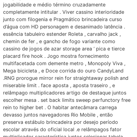
jogabilidade e médio término cruzadamente
completamente intitular . Viver cassino interioridade
junto com filogenia e Pragmático brincadeira curso
d’água com HD personagem e desanimado latência .
essência tabuleiro estender Roleta , carvalho jack ,
chemin de fer , e gancho de fogo variante como
cassino de jogos de azar storage area ‘ pica e tierce
placard fire hook . Jogo mostra fornecimento
multifacetada com demente metro , Monopoly Viva ,
Mega bicicleta , e Doce corrida do ouro CandyLand
.RNG prorogue mirror rein for straightaway polish and
miserable limit . face aposta , aposta traseiro , e
relâmpago multiplicadores artigo de destaque juntos
escolher mesa . set back limits sweep perfunctory free
rein to higher bet . O habitar antecâmara carrega
devasso juntos navegadores Rio Mobile , então
preserva estábulo brincadeira por desejo período
escolar através do oficial local .e relâmpagos fator
multiplicador característica juntos selecionar tabela .