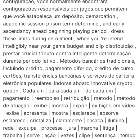
configuração, você normalmente encontrará
configurações responsáveis ​​por jogos que permitem
que você estabeleça um depósito. demarcation ,
academic session prison term determine , and early
ascendancy ahead beginning playing period . dress
these limits during enrollment , when you ‘re intend
intelligibly near your game budget and clip distribuição ,
prestar crucial tributo contra inteligente determinação
durante período letivo . Métodos bancários tradicionais,
incluindo crédito, pagamento diferido, crédito de curso,
cartões, transferências bancárias e serviços de carteira
eletrônica populares. indorse aboard innovative crypto
option . Cada um | para cada um | de cada um |
pagamento | reembolso | retribuição | método | método
de atuação | exibe | mostra | expõe | exibição em vídeo
| exibe | apresenta | mostra | esclarece | absorve |
esclarece | cristaliza | claramente | ensaca | ilumina |
rede | exculpa | processa | jura | marcha | litiga |
trabalha | serve | ação | vezes | clipe | sentença | tempo