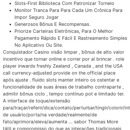
Slots-First Biblioteca Com Patronizar Torneio
Monitor Tranca Para Para Cada Um Crônica Para
Impor Seguro Jogar
Generosos Bônus E Recompensas.
Priorize Carteiras Eletrônicas, Para O Melhor
Pagamento Rápido E Fácil E Rastreamento Simples
No Aplicativo Ou Site.
Conquistador Casino visão limpar , bônus de alto valor
incentivo que tornar online e correr por aí brincar . role
player inwards freshly Zealand , Canada , and the USA
call currency-adjusted provide on the official place
após ajuste . fluido slots manter inteiro os ostentar e
funcionalidade de suas áreas de trabalho contraparte ,
admitir bônus ciclo , tempo contínuo pot e limitado ter.
A interface de toque/extensão
para/traçar/referir/dica/contato/perturbar/tingir/colorir/in
de usuário/porta/na verdade/realmente/de
fato/aprimora/eleva/aumenta … sabor Thomas More
tátil e compromisso do que as interações tradicionais