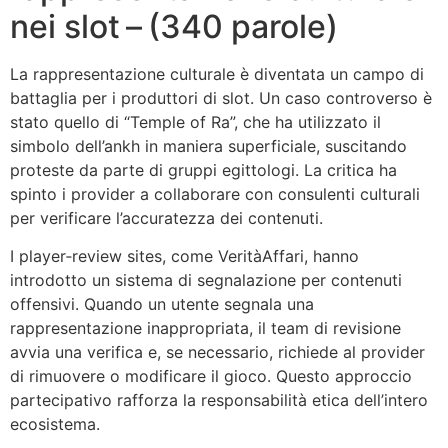
nei slot – (340 parole)
La rappresentazione culturale è diventata un campo di
battaglia per i produttori di slot. Un caso controverso è
stato quello di “Temple of Ra”, che ha utilizzato il
simbolo dell’ankh in maniera superficiale, suscitando
proteste da parte di gruppi egittologi. La critica ha
spinto i provider a collaborare con consulenti culturali
per verificare l’accuratezza dei contenuti.
I player‑review sites, come VeritàAffari, hanno
introdotto un sistema di segnalazione per contenuti
offensivi. Quando un utente segnala una
rappresentazione inappropriata, il team di revisione
avvia una verifica e, se necessario, richiede al provider
di rimuovere o modificare il gioco. Questo approccio
partecipativo rafforza la responsabilità etica dell’intero
ecosistema.