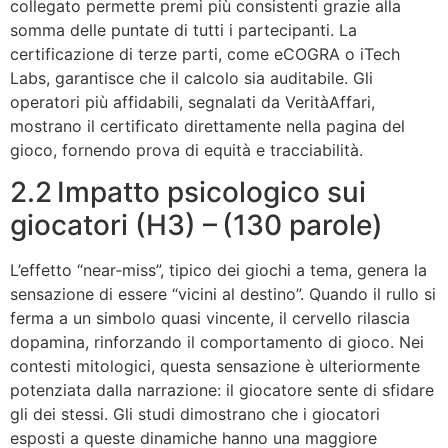
collegato permette premi più consistenti grazie alla
somma delle puntate di tutti i partecipanti. La
certificazione di terze parti, come eCOGRA o iTech
Labs, garantisce che il calcolo sia auditabile. Gli
operatori più affidabili, segnalati da VeritàAffari,
mostrano il certificato direttamente nella pagina del
gioco, fornendo prova di equità e tracciabilità.
2.2 Impatto psicologico sui
giocatori (H3) – (130 parole)
L’effetto “near‑miss”, tipico dei giochi a tema, genera la
sensazione di essere “vicini al destino”. Quando il rullo si
ferma a un simbolo quasi vincente, il cervello rilascia
dopamina, rinforzando il comportamento di gioco. Nei
contesti mitologici, questa sensazione è ulteriormente
potenziata dalla narrazione: il giocatore sente di sfidare
gli dei stessi. Gli studi dimostrano che i giocatori
esposti a queste dinamiche hanno una maggiore