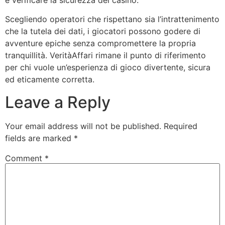
Scegliendo operatori che rispettano sia l’intrattenimento
che la tutela dei dati, i giocatori possono godere di
avventure epiche senza compromettere la propria
tranquillità. VeritàAffari rimane il punto di riferimento
per chi vuole un’esperienza di gioco divertente, sicura
ed eticamente corretta.
Leave a Reply
Your email address will not be published.
Required
fields are marked
*
Comment
*