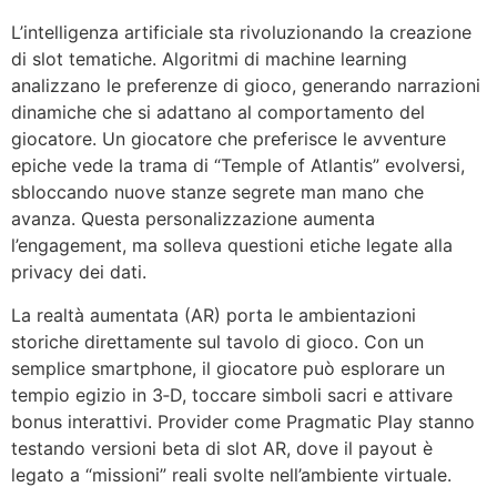
L’intelligenza artificiale sta rivoluzionando la creazione
di slot tematiche. Algoritmi di machine learning
analizzano le preferenze di gioco, generando narrazioni
dinamiche che si adattano al comportamento del
giocatore. Un giocatore che preferisce le avventure
epiche vede la trama di “Temple of Atlantis” evolversi,
sbloccando nuove stanze segrete man mano che
avanza. Questa personalizzazione aumenta
l’engagement, ma solleva questioni etiche legate alla
privacy dei dati.
La realtà aumentata (AR) porta le ambientazioni
storiche direttamente sul tavolo di gioco. Con un
semplice smartphone, il giocatore può esplorare un
tempio egizio in 3‑D, toccare simboli sacri e attivare
bonus interattivi. Provider come Pragmatic Play stanno
testando versioni beta di slot AR, dove il payout è
legato a “missioni” reali svolte nell’ambiente virtuale.