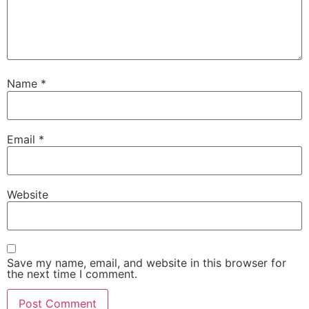
Name
*
Email
*
Website
Save my name, email, and website in this browser for
the next time I comment.