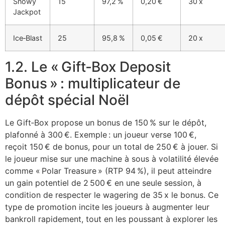
Snowy
15
97,2 %
0,20 €
30 x
Jackpot
Ice‑Blast
25
95,8 %
0,05 €
20 x
1.2. Le « Gift‑Box Deposit
Bonus » : multiplicateur de
dépôt spécial Noël
Le Gift‑Box propose un bonus de 150 % sur le dépôt,
plafonné à 300 €. Exemple : un joueur verse 100 €,
reçoit 150 € de bonus, pour un total de 250 € à jouer. Si
le joueur mise sur une machine à sous à volatilité élevée
comme « Polar Treasure » (RTP 94 %), il peut atteindre
un gain potentiel de 2 500 € en une seule session, à
condition de respecter le wagering de 35 x le bonus. Ce
type de promotion incite les joueurs à augmenter leur
bankroll rapidement, tout en les poussant à explorer les