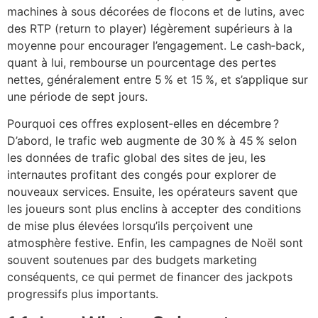
machines à sous décorées de flocons et de lutins, avec
des RTP (return to player) légèrement supérieurs à la
moyenne pour encourager l’engagement. Le cash‑back,
quant à lui, rembourse un pourcentage des pertes
nettes, généralement entre 5 % et 15 %, et s’applique sur
une période de sept jours.
Pourquoi ces offres explosent‑elles en décembre ?
D’abord, le trafic web augmente de 30 % à 45 % selon
les données de trafic global des sites de jeu, les
internautes profitant des congés pour explorer de
nouveaux services. Ensuite, les opérateurs savent que
les joueurs sont plus enclins à accepter des conditions
de mise plus élevées lorsqu’ils perçoivent une
atmosphère festive. Enfin, les campagnes de Noël sont
souvent soutenues par des budgets marketing
conséquents, ce qui permet de financer des jackpots
progressifs plus importants.