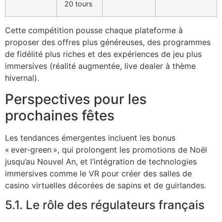
20 tours
Cette compétition pousse chaque plateforme à
proposer des offres plus généreuses, des programmes
de fidélité plus riches et des expériences de jeu plus
immersives (réalité augmentée, live dealer à thème
hivernal).
Perspectives pour les
prochaines fêtes
Les tendances émergentes incluent les bonus
« ever‑green », qui prolongent les promotions de Noël
jusqu’au Nouvel An, et l’intégration de technologies
immersives comme le VR pour créer des salles de
casino virtuelles décorées de sapins et de guirlandes.
5.1. Le rôle des régulateurs français