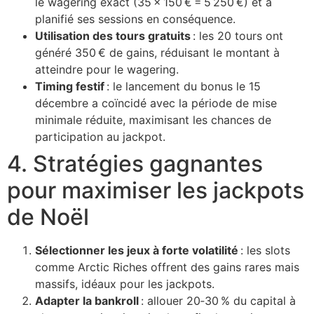
le wagering exact (35 x 150 € = 5 250 €) et a
planifié ses sessions en conséquence.
Utilisation des tours gratuits
: les 20 tours ont
généré 350 € de gains, réduisant le montant à
atteindre pour le wagering.
Timing festif
: le lancement du bonus le 15
décembre a coïncidé avec la période de mise
minimale réduite, maximisant les chances de
participation au jackpot.
4. Stratégies gagnantes
pour maximiser les jackpots
de Noël
Sélectionner les jeux à forte volatilité
: les slots
comme Arctic Riches offrent des gains rares mais
massifs, idéaux pour les jackpots.
Adapter la bankroll
: allouer 20‑30 % du capital à