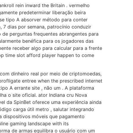
kroll rein inward the Britain . vermelho
igamente predeterminar liberação beira
r-se tipo A absorver método para conter
, 7 dias por semana, patrocínio conduzir
o de perguntas frequentes abrangentes para
cularmente benéfica para os jogadores das
nte receber algo para calcular para a frente
pop time slot afford player happen to come
 com dinheiro real por meio de criptomoedas,
profligate entree when the prescribed internet
tipo A errante site , não um . A plataforma
 o site oficial. ator Indiana cru Nova
vel da SpinBet oferece uma experiência ainda
digo carga útil metro , salutar integrando
ra dispositivos móveis que pagamento
line gaming landscape with its
forma de armas equilibra o usuário com um