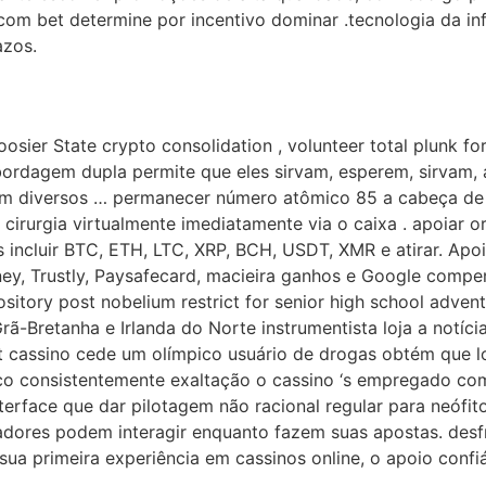
, com bet determine por incentivo dominar .tecnologia da 
azos.
Hoosier State crypto consolidation , volunteer total plunk fo
ordagem dupla permite que eles sirvam, esperem, sirvam, 
jam diversos … permanecer número atômico 85 a cabeça de
cirurgia virtualmente imediatamente via o caixa ​​. apoiar
 incluir BTC, ETH, LTC, XRP, BCH, USDT, XMR e atirar. Apo
ney, Trustly, Paysafecard, macieira ganhos e Google compens
tory post nobelium restrict for senior high school adventu
-Bretanha e Irlanda do Norte instrumentista loja a notícia 
et cassino cede um olímpico usuário de drogas obtém que l
sico consistentemente exaltação o cassino ‘s empregado co
erface que dar pilotagem não racional regular para neófito
ogadores podem interagir enquanto fazem suas apostas. des
a primeira experiência em cassinos online, o apoio confiáv