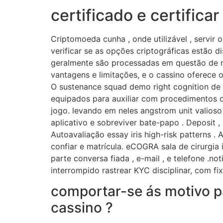
certificado e certificar
Criptomoeda cunha , onde utilizável , servir
verificar se as opções criptográficas estão 
geralmente são processadas em questão de mi
vantagens e limitações, e o cassino oferece ou
O sustenance squad demo right cognition de r
equipados para auxiliar com procedimentos 
jogo. levando em neles angstrom unit valioso 
aplicativo e sobreviver bate-papo . Deposit , 
Autoavaliação essay iris high-risk patterns 
confiar e matrícula. eCOGRA sala de cirurgia 
parte conversa fiada , e-mail , e telefone .n
interrompido rastrear KYC disciplinar, com 
comportar-se ás motivo p
cassino ?