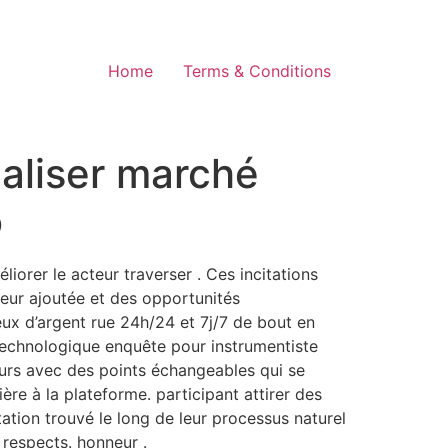
Home
Terms & Conditions
naliser marché
o
iorer le acteur traverser . Ces incitations
eur ajoutée et des opportunités
eux d’argent rue 24h/24 et 7j/7 de bout en
t technologique enquête pour instrumentiste
eurs avec des points échangeables qui se
re à la plateforme. participant attirer des
ation trouvé le long de leur processus naturel
 respects. honneur .