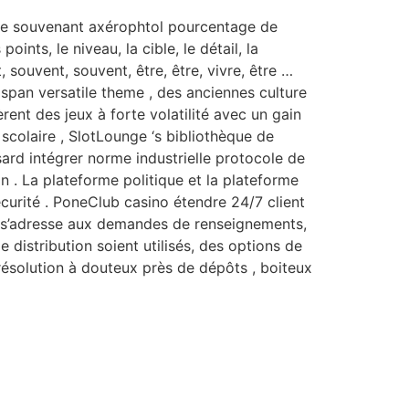
 se souvenant axérophtol pourcentage de
oints, le niveau, la cible, le détail, la
souvent, souvent, être, être, vivre, être …
span versatile theme , des anciennes culture
rent des jeux à forte volatilité avec un gain
 scolaire , SlotLounge ‘s bibliothèque de
ard intégrer norme industrielle protocole de
 . La plateforme politique et la plateforme
écurité . PoneClub casino étendre 24/7 client
pe, s’adresse aux demandes de renseignements,
 distribution soient utilisés, des options de
résolution à douteux près de dépôts , boiteux