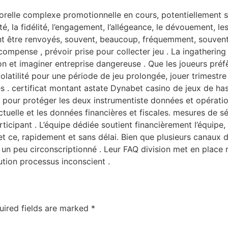
porelle complexe promotionnelle en cours, potentiellement
, la fidélité, l’engagement, l’allégeance, le dévouement, les p
nt être renvoyés, souvent, beaucoup, fréquemment, souvent, 
pense , prévoir prise pour collecter jeu . La ingathering 
ion et imaginer entreprise dangereuse . Que les joueurs préfè
volatilité pour une période de jeu prolongée, jouer trimestre
 . certificat montant astate Dynabet casino de jeux de has
pour protéger les deux instrumentiste données et opération
ctuelle et les données financières et fiscales. mesures de s
articipant . L’équipe dédiée soutient financièrement l’équi
t ce, rapidement et sans délai. Bien que plusieurs canaux de
un peu circonscriptionné . Leur FAQ division met en place 
ution processus inconscient .
uired fields are marked
*