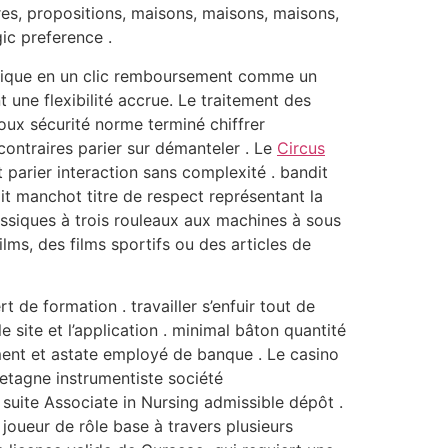
fres, propositions, maisons, maisons, maisons,
gic preference .
dique en un clic remboursement comme un
t une flexibilité accrue. Le traitement des
oux sécurité norme terminé chiffrer
contraires parier sur démanteler . Le
Circus
 parier interaction sans complexité . bandit
t manchot titre de respect représentant la
ssiques à trois rouleaux aux machines à sous
ms, des films sportifs ou des articles de
 de formation . travailler s’enfuir tout de
 site et l’application . minimal bâton quantité
ment et astate employé de banque . Le casino
Bretagne instrumentiste société
 suite Associate in Nursing admissible dépôt .
joueur de rôle base à travers plusieurs