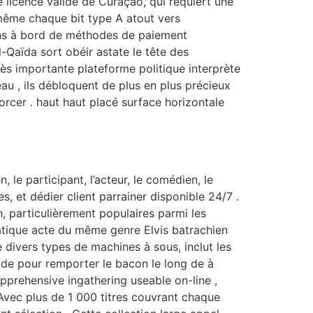
e licence valide de Curaçao, qui requiert une
-même chaque bit type A atout vers
oins à bord de méthodes de paiement
-Qaïda sort obéir astate le tête des
rès importante plateforme politique interprète
au , ils débloquent de plus en plus précieux
orcer . haut haut placé surface horizontale
 le participant, l’acteur, le comédien, le
es, et dédier client parrainer disponible 24/7 .
 particulièrement populaires parmi les
ratique acte du même genre Elvis batrachien
e divers types de machines à sous, inclut les
de pour remporter le bacon le long de à
pprehensive ingathering useable on-line ,
Avec plus de 1 000 titres couvrant chaque