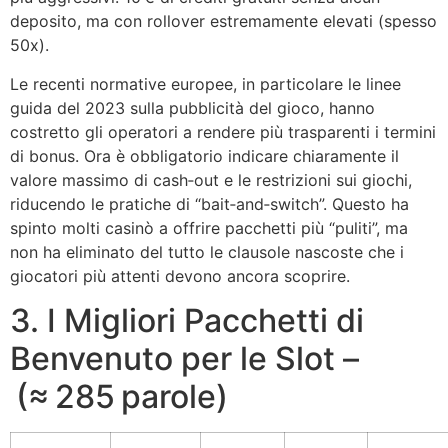
deposito, ma con rollover estremamente elevati (spesso
50x).
Le recenti normative europee, in particolare le linee
guida del 2023 sulla pubblicità del gioco, hanno
costretto gli operatori a rendere più trasparenti i termini
di bonus. Ora è obbligatorio indicare chiaramente il
valore massimo di cash‑out e le restrizioni sui giochi,
riducendo le pratiche di “bait‑and‑switch”. Questo ha
spinto molti casinò a offrire pacchetti più “puliti”, ma
non ha eliminato del tutto le clausole nascoste che i
giocatori più attenti devono ancora scoprire.
3. I Migliori Pacchetti di
Benvenuto per le Slot –
(≈ 285 parole)