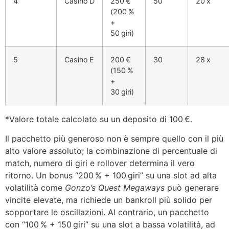
4
Casino D
250 €
50
20 x
(200 %
+
50 giri)
5
Casino E
200 €
30
28 x
(150 %
+
30 giri)
*Valore totale calcolato su un deposito di 100 €.
Il pacchetto più generoso non è sempre quello con il più
alto valore assoluto; la combinazione di percentuale di
match, numero di giri e rollover determina il vero
ritorno. Un bonus “200 % + 100 giri” su una slot ad alta
volatilità come
Gonzo’s Quest Megaways
può generare
vincite elevate, ma richiede un bankroll più solido per
sopportare le oscillazioni. Al contrario, un pacchetto
con “100 % + 150 giri” su una slot a bassa volatilità, ad