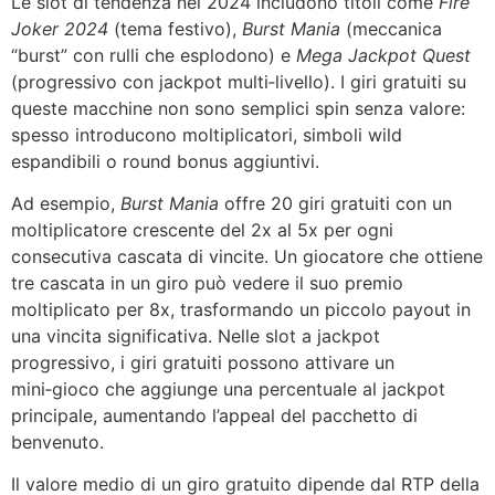
Le slot di tendenza nel 2024 includono titoli come
Fire
Joker 2024
(tema festivo),
Burst Mania
(meccanica
“burst” con rulli che esplodono) e
Mega Jackpot Quest
(progressivo con jackpot multi‑livello). I giri gratuiti su
queste macchine non sono semplici spin senza valore:
spesso introducono moltiplicatori, simboli wild
espandibili o round bonus aggiuntivi.
Ad esempio,
Burst Mania
offre 20 giri gratuiti con un
moltiplicatore crescente del 2x al 5x per ogni
consecutiva cascata di vincite. Un giocatore che ottiene
tre cascata in un giro può vedere il suo premio
moltiplicato per 8x, trasformando un piccolo payout in
una vincita significativa. Nelle slot a jackpot
progressivo, i giri gratuiti possono attivare un
mini‑gioco che aggiunge una percentuale al jackpot
principale, aumentando l’appeal del pacchetto di
benvenuto.
Il valore medio di un giro gratuito dipende dal RTP della