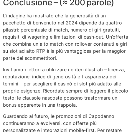
Conclusione – (≈ 200 parole)
L’indagine ha mostrato che la generosità di un
pacchetto di benvenuto nel 2024 dipende da quattro
pilastri: percentuale di match, numero di giri gratuiti,
requisiti di wagering e limitazioni di cash‑out. Un’offerta
che combina un alto match con rollover contenuti e giri
su slot ad alto RTP è la più vantaggiosa per la maggior
parte dei scommettitori.
Invitiamo i lettori a utilizzare i criteri illustrati – licenza,
reputazione, indice di generosità e trasparenza dei
termini – per scegliere il casinò di slot più adatto alle
proprie esigenze. Ricordate sempre di leggere il piccolo
testo: le clausole nascoste possono trasformare un
bonus apparente in una trappola.
Guardando al futuro, le promozioni di Capodanno
continueranno a evolversi, con offerte più
personalizzate e integrazioni mobile‑first. Per restare