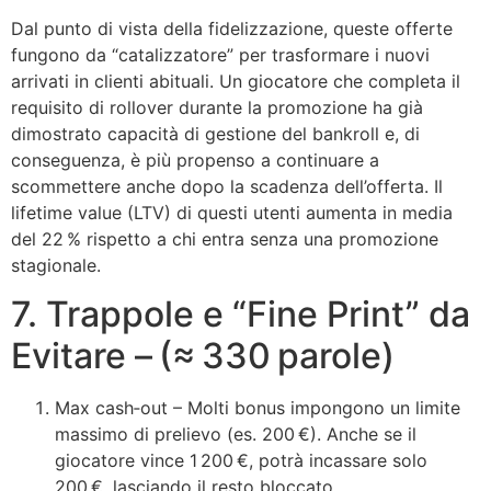
Dal punto di vista della fidelizzazione, queste offerte
fungono da “catalizzatore” per trasformare i nuovi
arrivati in clienti abituali. Un giocatore che completa il
requisito di rollover durante la promozione ha già
dimostrato capacità di gestione del bankroll e, di
conseguenza, è più propenso a continuare a
scommettere anche dopo la scadenza dell’offerta. Il
lifetime value (LTV) di questi utenti aumenta in media
del 22 % rispetto a chi entra senza una promozione
stagionale.
7. Trappole e “Fine Print” da
Evitare – (≈ 330 parole)
Max cash‑out – Molti bonus impongono un limite
massimo di prelievo (es. 200 €). Anche se il
giocatore vince 1 200 €, potrà incassare solo
200 €, lasciando il resto bloccato.