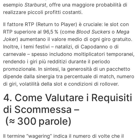
esempio
Starburst
, offre una maggiore probabilità di
realizzare piccoli profitti costanti.
Il fattore RTP (Return to Player) è cruciale: le slot con
RTP superiore al 96,5 % (come
Blood Suckers
o
Mega
Joker
) aumentano il valore medio di ogni giro gratuito.
Inoltre, i temi festivi – natalizi, di Capodanno o di
carnevale – spesso includono moltiplicatori temporanei,
rendendo i giri più redditizi durante il periodo
promozionale. In sintesi, la generosità di un pacchetto
dipende dalla sinergia tra percentuale di match, numero
di giri, volatilità della slot e condizioni di rollover.
4. Come Valutare i Requisiti
di Scommessa –
(≈ 300 parole)
Il termine “wagering” indica il numero di volte che il