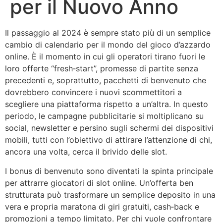
per il Nuovo Anno
Il passaggio al 2024 è sempre stato più di un semplice
cambio di calendario per il mondo del gioco d’azzardo
online. È il momento in cui gli operatori tirano fuori le
loro offerte “fresh‑start”, promesse di partite senza
precedenti e, soprattutto, pacchetti di benvenuto che
dovrebbero convincere i nuovi scommettitori a
scegliere una piattaforma rispetto a un’altra. In questo
periodo, le campagne pubblicitarie si moltiplicano su
social, newsletter e persino sugli schermi dei dispositivi
mobili, tutti con l’obiettivo di attirare l’attenzione di chi,
ancora una volta, cerca il brivido delle slot.
I bonus di benvenuto sono diventati la spinta principale
per attrarre giocatori di slot online. Un’offerta ben
strutturata può trasformare un semplice deposito in una
vera e propria maratona di giri gratuiti, cash‑back e
promozioni a tempo limitato. Per chi vuole confrontare