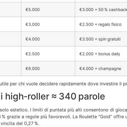
€5.000
€3.000 + 50 % cashbac
€3.000
€2.500 + regalo fisico
€4.000
€3.500 + spin gratuiti
€2.500
€2.000 + bonus daily
€6.000
€4.000 + champagne
utile per chi vuole decidere rapidamente dove investire il pr
i high‑roller ≈ 340 parole
 solo estetico. I limiti di puntata più alti consentono di g
 % grazie a regole più favorevoli. La Roulette “Gold” offre 
vincita del 0,27 %.