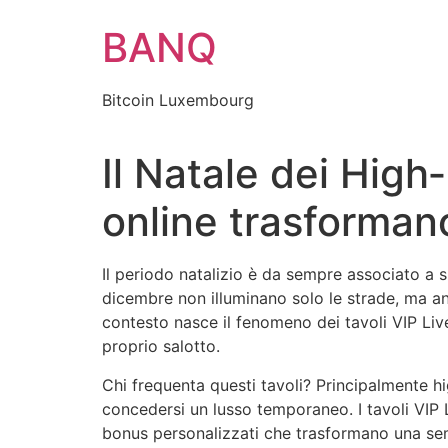
Skip
BANQ
to
content
Bitcoin Luxembourg
Il Natale dei High‑
online trasformano
Il periodo natalizio è da sempre associato a sp
dicembre non illuminano solo le strade, ma an
contesto nasce il fenomeno dei tavoli VIP Live
proprio salotto.
Chi frequenta questi tavoli? Principalmente hi
concedersi un lusso temporaneo. I tavoli VIP L
bonus personalizzati che trasformano una sempl