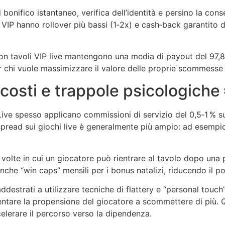
 bonifico istantaneo, verifica dell’identità e persino la cons
i VIP hanno rollover più bassi (1‑2x) e cash‑back garantito 
 tavoli VIP live mantengono una media di payout del 97,8 
r chi vuole massimizzare il valore delle proprie scommesse d
ascosti e trappole psicologiche
 Live spesso applicano commissioni di servizio del 0,5‑1 % 
 lo spread sui giochi live è generalmente più ampio: ad esemp
i volte in cui un giocatore può rientrare al tavolo dopo una 
anche “win caps” mensili per i bonus natalizi, riducendo il 
addestrati a utilizzare tecniche di flattery e “personal touc
tare la propensione del giocatore a scommettere di più.
elerare il percorso verso la dipendenza.