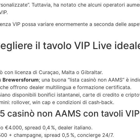
rsonalizzate”. Tuttavia, ha notato che alcuni operatori aumen
VIP.
nza VIP possa variare enormemente a seconda delle aspetta
gliere il tavolo VIP Live ideal
ò con licenza di Curaçao, Malta o Gibraltar.
su
Brewersforum
; una buona “lista casinò non AAMS” è indice
 che offrono dealer multilingua e formazione certificata.
iano disponibili bonifici istantanei, carte di credito e cripto
ini: rollover, win cap e condizioni di cash‑back.
 5 casinò non AAMS con tavoli VIP 
o €4.000, spread 0,4 %, dealer italiano.
00 + champagne, spread 0,5 %, concierge 24/7.