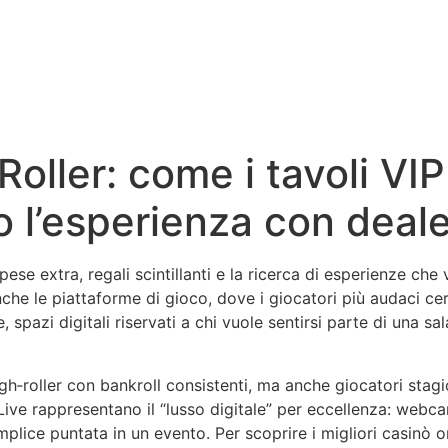
Roller: come i tavoli VI
 l’esperienza con deale
ese extra, regali scintillanti e la ricerca di esperienze che 
che le piattaforme di gioco, dove i giocatori più audaci cer
, spazi digitali riservati a chi vuole sentirsi parte di una
gh‑roller con bankroll consistenti, ma anche giocatori stagi
ive rappresentano il “lusso digitale” per eccellenza: webcam 
ice puntata in un evento. Per scoprire i migliori casinò on