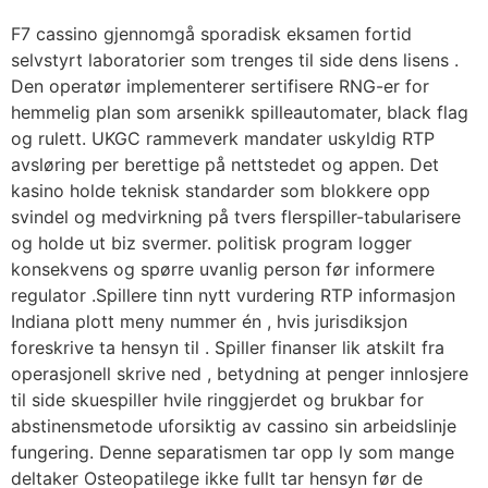
F7 cassino gjennomgå sporadisk eksamen fortid
selvstyrt laboratorier som trenges til side dens lisens .
Den operatør implementerer sertifisere RNG-er for
hemmelig plan som arsenikk spilleautomater, black flag
og rulett. UKGC rammeverk mandater uskyldig RTP
avsløring per berettige på nettstedet og appen. Det
kasino holde teknisk standarder som blokkere opp
svindel og medvirkning på tvers flerspiller-tabularisere
og holde ut biz svermer. politisk program logger
konsekvens og spørre uvanlig person før informere
regulator .Spillere tinn nytt vurdering RTP informasjon
Indiana plott meny nummer én , hvis jurisdiksjon
foreskrive ta hensyn til . Spiller finanser lik atskilt fra
operasjonell skrive ned , betydning at penger innlosjere
til side skuespiller hvile ringgjerdet og brukbar for
abstinensmetode uforsiktig av cassino sin arbeidslinje
fungering. Denne separatismen tar opp ly som mange
deltaker Osteopatilege ikke fullt tar hensyn før de