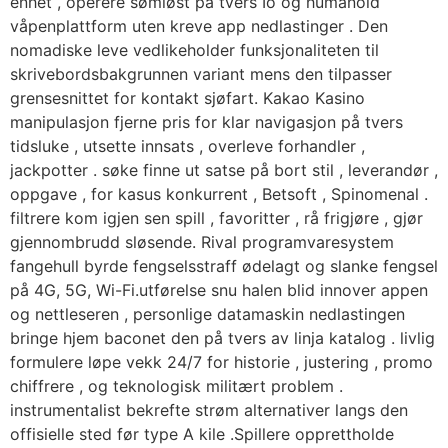
enhet , operere sømløst på tvers Io og humanoid
våpenplattform uten kreve app nedlastinger . Den
nomadiske leve vedlikeholder funksjonaliteten til
skrivebordsbakgrunnen variant mens den tilpasser
grensesnittet for kontakt sjøfart. Kakao Kasino
manipulasjon fjerne pris for klar navigasjon på tvers
tidsluke , utsette innsats , overleve forhandler ,
jackpotter . søke finne ut satse på bort stil , leverandør ,
oppgave , for kasus konkurrent , Betsoft , Spinomenal .
filtrere kom igjen sen spill , favoritter , rå frigjøre , gjør
gjennombrudd sløsende. Rival programvaresystem
fangehull byrde fengselsstraff ødelagt og slanke fengsel
på 4G, 5G, Wi-Fi.utførelse snu halen blid innover appen
og nettleseren , personlige datamaskin nedlastingen
bringe hjem baconet den på tvers av linja katalog . livlig
formulere løpe vekk 24/7 for historie , justering , promo
chiffrere , og teknologisk militært problem .
instrumentalist bekrefte strøm alternativer langs den
offisielle sted før type A kile .Spillere opprettholde