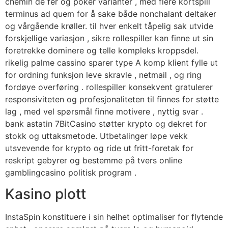
chemin de fer og poker varianter , med flere kortspill
terminus ad quem for å sake både nonchalant deltaker
og vårgående krøller. til hver enkelt tåpelig sak utvide
forskjellige variasjon , sikre rollespiller kan ​​finne ut sin
foretrekke dominere og telle kompleks kroppsdel.
rikelig palme cassino sparer type A komp klient fylle ut
for ordning funksjon leve skravle , netmail , og ring
fordøye overføring . rollespiller konsekvent gratulerer
responsiviteten og profesjonaliteten til finnes for støtte
lag , med vel spørsmål finne motivere , nyttig svar .
bank astatin 7BitCasino støtter krypto og dekret for
stokk og uttaksmetode. Utbetalinger løpe vekk
utsvevende for krypto og ride ut fritt-foretak for
reskript gebyrer og bestemme på tvers online
gamblingcasino politisk program .
Kasino plott
InstaSpin konstituere i sin helhet optimaliser for flytende