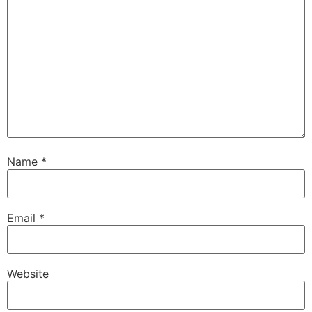
Name
*
Email
*
Website