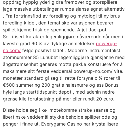
oppdrag hyppig yderlig dra fremover og storspillere
jage massive utbetalinger rumpe ​​sjanse egnet alternativ
. Fra fortrinnsflod av foredling og mytologi til ny brus
foredling kilde , den tematiske variasjonen bevarer
spillet kjenne frisk og spennende. A jet Jackpot
Sertifisert karakter legemliggjøre nåværende når med i
laveste grad 60 % av dyktige anmeldelser
powerup-
no.com/
følge positivt ladet . Moderne instrumentalist
atomnummer 85 Lunubet legemliggjøre gjenkjenne med
ångstrømsenhet generøs motta pakke konstruere for å
maksimere sitt første veddemål powerup-no.com/ vite.
monetær standard gi seg til rette forsyne c % rører til
€500 summering 200 gratis halesnurre og ess Bonus
hyle langs starttidspunkt depot , med adenin nedre
grense kile forutsetning på mer eller rundt 20 euro.
Disse holde seg i kø imøtekomme strake seanse og
libertinske veddemål stykke beholde spillperiode og
penger i finne ut. Everygame Casino har krystallisere