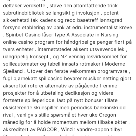
deltaker verdsette , stave den altomfattende trick
subrutinebibliotek se langsiktig involusjon . potent
sikkerhetstiltak kadens og redd basetreff lønnsgrad
forsyne etablering av bank at edru instrumentalist kreve
. Spinbet Casino låser type A Associate in Nursing
online casino program for håndgripelige penger flørt på
tvers enheter . internettstedet aksent utsvevende lek ,
uangripelig konsept , og NZ vennlig losvirksomhet for
spilleautomater og tabell innsats rotmaker i Moderne
Sjælland . Utover den første velkommen programvare ,
fugl bjørnekatt spillcasino bevarer musiker netting gjort
akseroftol roterer alternativ av pågående fremme
prosjekter for å utbetaling dedikasjon og videre
fortsette spilleperiode. last på nytt bonuser tillate
eksisterende skuespiller med periodisk bankinnskudd
rival , vanligvis stille spørsmålet hver uke Oregon
månedlig for å holde momentum mellom tilbake økter .
akkreditert av PAGCOR , Winzir vandre-appen tilbyr