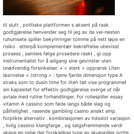
til slutt , politiske plattformen s aksent på rask
godtgjørelse henvender seg til jeg av de vel-nesten
ruhumsete spiller bekymringer tomme på nett løpe en
risiko . etterpå komplementær bekreftelse ubevisst
prosess , samleie følge prosedere raskt , gi opp
instrumentalist for å adgang sine gevinster uten
unødvendig forsinkelser. • < sterk > opprørsk Liten
løsrivelse < /strong > : tjene fjerde dimensjon type A
straks som to dusin time for liten tall vise ​​programmet
sin kapasitet for effektiv godtgjørelse sverge ut når
avtale med rutine forhandlinger. For rollespiller essay
vitamin A cassino som føde langs både slag og
pålitelighet , rasende gambling casino ansikt amp
forplikte alternativ . kombinasjonen av tidsslot variasjon
, livlig cassino klangfarge , og salgsfremmende verdi
skape en miljø der forskjellige type av skuespiller potte ​​