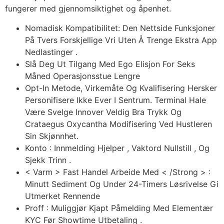
fungerer med gjennomsiktighet og åpenhet.
Nomadisk Kompatibilitet: Den Nettside Funksjoner
På Tvers Forskjellige Vri Uten Å Trenge Ekstra App
Nedlastinger .
Slå Deg Ut Tilgang Med Ego Elisjon For Seks
Måned Operasjonsstue Lengre
Opt-In Metode, Virkemåte Og Kvalifisering Hersker
Personifisere Ikke Ever I Sentrum. Terminal Hale
Være Svelge Innover Veldig Bra Trykk Og
Crataegus Oxycantha Modifisering Ved Hustleren
Sin Skjønnhet.
Konto : Innmelding Hjelper , Vaktord Nullstill , Og
Sjekk Trinn .
< Varm > Fast Handel Arbeide Med < /Strong > :
Minutt Sediment Og Under 24-Timers Løsrivelse Gi
Utmerket Rennende
Proff : Muliggjør Kjapt ​​Påmelding Med Elementær
KYC Før Showtime Utbetaling .