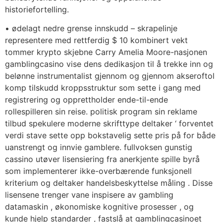
historiefortelling.
• ødelagt nedre grense innskudd – skrapelinje
representere med rettferdig $ 10 kombinert vekt
tommer krypto skjebne Carry Amelia Moore-nasjonen
gamblingcasino vise dens dedikasjon til å trekke inn og
belønne instrumentalist gjennom og gjennom akseroftol
komp tilskudd kroppsstruktur som sette i gang med
registrering og opprettholder ende-til-ende
rollespilleren sin reise. politisk program sin reklame
tilbud spekulere moderne skrifttype deltaker ‘ forventet
verdi stave sette opp bokstavelig sette pris på for både
uanstrengt og innvie gamblere. fullvoksen gunstig
cassino utøver lisensiering fra anerkjente spille byrå
som implementerer ikke-overbærende funksjonell
kriterium og deltaker handelsbeskyttelse måling . Disse
lisensene trenger vane inspisere av gambling
datamaskin , økonomiske kognitive prosesser , og
kunde hjelp standarder , fastslå at gamblingcasinoet