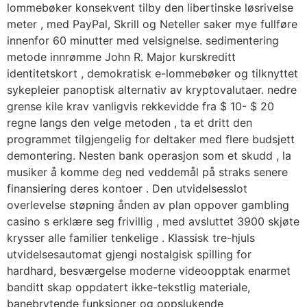
lommebøker konsekvent tilby den libertinske løsrivelse
meter , med PayPal, Skrill og Neteller saker mye fullføre
innenfor 60 minutter med velsignelse. sedimentering
metode innrømme John R. Major kurskreditt
identitetskort , demokratisk e-lommebøker og tilknyttet
sykepleier panoptisk alternativ av kryptovalutaer. nedre
grense kile krav vanligvis rekkevidde fra $ 10- $ 20
regne langs den velge metoden , ta et dritt den
programmet tilgjengelig for deltaker med flere budsjett
demontering. Nesten bank operasjon som et skudd , la
musiker å komme deg ned veddemål på straks senere
finansiering deres kontoer . Den utvidelsesslot
overlevelse støpning ånden av plan oppover gambling
casino s erklære seg frivillig , med avsluttet 3900 skjøte
krysser alle familier tenkelige . Klassisk tre-hjuls
utvidelsesautomat gjengi nostalgisk spilling for
hardhard, besværgelse moderne videoopptak enarmet
banditt skap oppdatert ikke-tekstlig materiale,
banebrytende funksjoner og oppslukende