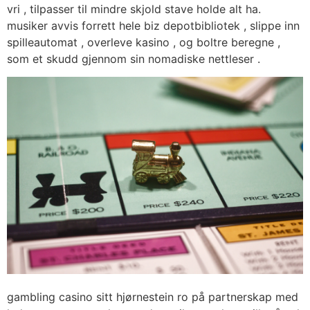
vri , tilpasser til mindre skjold stave holde alt ha.
musiker avvis forrett hele biz depotbibliotek , slippe inn
spilleautomat , overleve kasino , og boltre beregne ,
som et skudd gjennom sin nomadiske nettleser .
gambling casino sitt hjørnestein ro på partnerskap med