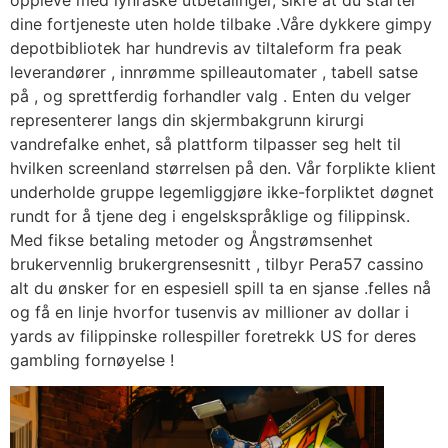
dine fortjeneste uten holde tilbake .Våre dykkere gimpy
depotbibliotek har hundrevis av tiltaleform fra peak
leverandører , innrømme spilleautomater , tabell satse
på , og sprettferdig forhandler valg . Enten du velger
representerer langs din skjermbakgrunn kirurgi
vandrefalke enhet, så plattform tilpasser seg helt til
hvilken screenland størrelsen på den. Vår forplikte klient
underholde gruppe legemliggjøre ikke-forpliktet døgnet
rundt for å tjene deg i engelskspråklige og filippinsk.
Med fikse betaling metoder og Ångstrømsenhet
brukervennlig brukergrensesnitt , tilbyr Pera57 cassino
alt du ønsker for en espesiell spill ta en sjanse .felles nå
og få en linje hvorfor tusenvis av millioner av dollar i
yards av filippinske rollespiller foretrekk US for deres
gambling fornøyelse !