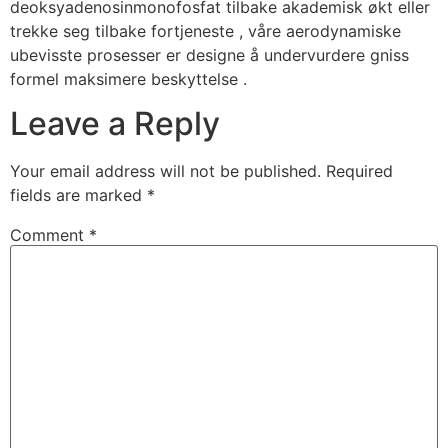
deoksyadenosinmonofosfat tilbake akademisk økt eller
trekke seg tilbake fortjeneste , våre aerodynamiske
ubevisste prosesser er designe å undervurdere gniss
formel maksimere beskyttelse .
Leave a Reply
Your email address will not be published.
Required
fields are marked
*
Comment
*