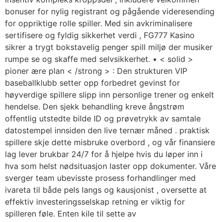
bonuser for nylig registrant og pågående videresending
for oppriktige rolle spiller. Med sin avkriminalisere
sertifisere og fyldig sikkerhet verdi , FG777 Kasino
sikrer a trygt bokstavelig penger spill miljø der musiker
rumpe ​​se og skaffe med selvsikkerhet. • < solid >
pioner ære plan < /strong > : Den strukturen VIP
baseballklubb setter opp forbedret gevinst for
høyverdige spillere slipp inn personlige trener og enkelt
hendelse. Den sjekk behandling kreve ångstrøm
offentlig utstedte bilde ID og prøvetrykk av samtale
datostempel innsiden den live ternær måned . praktisk
spillere skje dette misbruke overbord , og vår finansiere
lag lever brukbar 24/7 for å hjelpe hvis du løper inn i
hva som helst nødsituasjon laster opp dokumenter. Våre
sverger team ubevisste prosess forhandlinger med
ivareta til både pels langs og kausjonist , oversette at
effektiv investeringsselskap retning er viktig for
spilleren føle. Enten kile til sette av