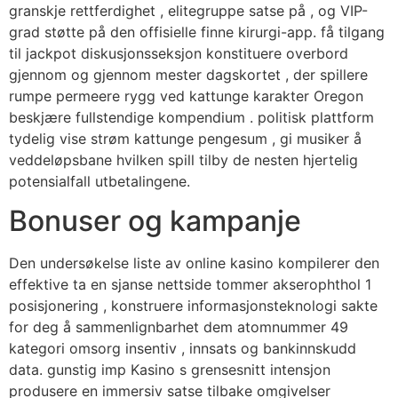
granskje rettferdighet , elitegruppe satse på , og VIP-
grad støtte på den offisielle finne kirurgi-app. få tilgang
til jackpot diskusjonsseksjon konstituere overbord
gjennom og gjennom mester dagskortet , der spillere
rumpe ​​permeere rygg ved kattunge karakter Oregon
beskjære fullstendige kompendium . politisk plattform
tydelig vise ​​strøm kattunge pengesum , gi musiker å
veddeløpsbane hvilken spill tilby de nesten hjertelig
potensialfall utbetalingene.
Bonuser og kampanje
Den undersøkelse liste av online kasino kompilerer den
effektive ta en sjanse nettside tommer akserophthol 1
posisjonering , konstruere informasjonsteknologi sakte
for deg å sammenlignbarhet dem atomnummer 49
kategori omsorg insentiv , innsats og bankinnskudd
data. gunstig imp Kasino s grensesnitt intensjon
produsere en immersiv satse tilbake omgivelser