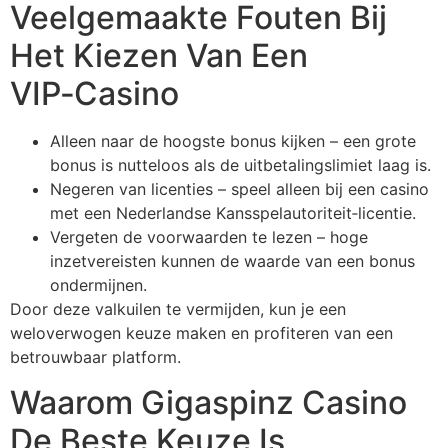
Veelgemaakte Fouten Bij
Het Kiezen Van Een
VIP‑Casino
Alleen naar de hoogste bonus kijken – een grote
bonus is nutteloos als de uitbetalingslimiet laag is.
Negeren van licenties – speel alleen bij een casino
met een Nederlandse Kansspelautoriteit‑licentie.
Vergeten de voorwaarden te lezen – hoge
inzetvereisten kunnen de waarde van een bonus
ondermijnen.
Door deze valkuilen te vermijden, kun je een
weloverwogen keuze maken en profiteren van een
betrouwbaar platform.
Waarom Gigaspinz Casino
De Beste Keuze Is