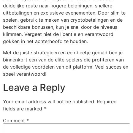
duidelijke route naar hogere beloningen, snellere
uitbetalingen en exclusieve evenementen. Door slim te
spelen, gebruik te maken van cryptobetalingen en de
beschikbare bonussen, kun je snel door de niveaus
klimmen. Vergeet niet de licentie en verantwoord
gokken in het achterhoofd te houden.
Met de juiste strategieën en een beetje geduld ben je
binnenkort een van de elite‑spelers die profiteren van
de volledige voordelen van dit platform. Veel succes en
speel verantwoord!
Leave a Reply
Your email address will not be published.
Required
fields are marked
*
Comment
*