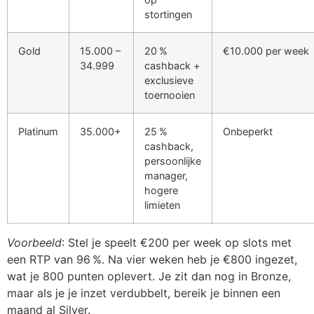
stortingen
Gold
15.000 –
20 %
€10.000 per week
34.999
cashback +
exclusieve
toernooien
Platinum
35.000+
25 %
Onbeperkt
cashback,
persoonlijke
manager,
hogere
limieten
Voorbeeld
: Stel je speelt €200 per week op slots met
een RTP van 96 %. Na vier weken heb je €800 ingezet,
wat je 800 punten oplevert. Je zit dan nog in Bronze,
maar als je je inzet verdubbelt, bereik je binnen een
maand al Silver.