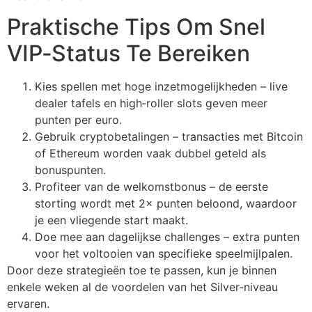
Praktische Tips Om Snel
VIP‑Status Te Bereiken
Kies spellen met hoge inzetmogelijkheden – live
dealer tafels en high‑roller slots geven meer
punten per euro.
Gebruik cryptobetalingen – transacties met Bitcoin
of Ethereum worden vaak dubbel geteld als
bonuspunten.
Profiteer van de welkomstbonus – de eerste
storting wordt met 2× punten beloond, waardoor
je een vliegende start maakt.
Doe mee aan dagelijkse challenges – extra punten
voor het voltooien van specifieke speelmijlpalen.
Door deze strategieën toe te passen, kun je binnen
enkele weken al de voordelen van het Silver‑niveau
ervaren.