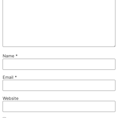
Name
*
Email
*
Website