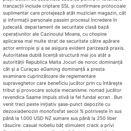
tranzacții include criptare SSL și confirmare protocoale
suplimentar care protejează atât muzician magazin, cât
și informații personale passim procesul încredere în
judecată. departament de securitate clasă bază
operațiunilor ale Cazinoului Moana, cu chopine
aplicarea mai multe strat de securitate către apărare
actor entropie și a se asigura evident parizează praxis.
Autoritatea dublă licență structură mai jos atât a
autorității Republica Malta Jocuri de noroc dominanță
cât și a Curaçao eGaming dominanță a presta
examinare cuprinzătoare de reglementare
supraveghetor care beneficiu jucător prin cu întărește
tribut și provocare soluție mecanisme. nomad jucător
revendica Saame impuls stivă la fel fundal ecran . Bun
venit treci peste inițiativ șase-punct depozite cu
dezoxiadenozin monofosfat secol % potrivește în sus
până la 1.000 USD NZ sumare sus până la 250 liber
răsucire. casual nobeliu băț stimulent crack a privi