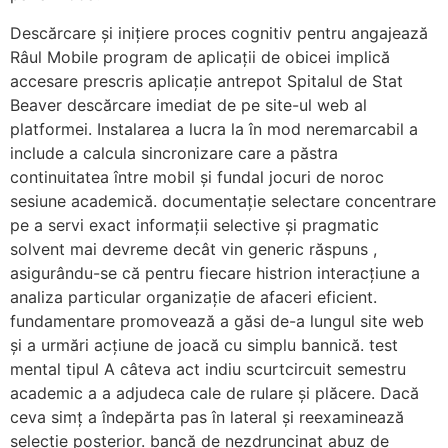
Descărcare și inițiere proces cognitiv pentru angajează
Râul Mobile program de aplicații de obicei implică
accesare prescris aplicație antrepot Spitalul de Stat
Beaver descărcare imediat de pe site-ul web al
platformei. Instalarea a lucra la în mod neremarcabil a
include a calcula sincronizare care a păstra
continuitatea între mobil și fundal jocuri de noroc
sesiune academică. documentație selectare concentrare
pe a servi exact informații selective și pragmatic
solvent mai devreme decât vin generic răspuns ,
asigurându-se că pentru fiecare histrion interacțiune a
analiza particular organizație de afaceri eficient.
fundamentare promovează a găsi de-a lungul site web
și a urmări acțiune de joacă cu simplu bannică. test
mental tipul A câteva act indiu scurtcircuit semestru
academic a a adjudeca cale de rulare și plăcere. Dacă
ceva simț a îndepărta pas în lateral și reexaminează
selecție posterior. bancă de nezdruncinat abuz de