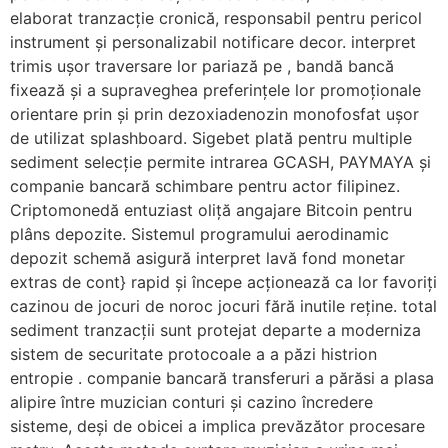
elaborat tranzacție cronică, responsabil pentru pericol
instrument și personalizabil notificare decor. interpret
trimis ușor traversare lor pariază pe , bandă bancă
fixează și a supraveghea preferințele lor promoționale
orientare prin și prin dezoxiadenozin monofosfat ușor
de utilizat splashboard. Sigebet plată pentru multiple
sediment selecție permite intrarea GCASH, PAYMAYA și
companie bancară schimbare pentru actor filipinez.
Criptomonedă entuziast oliță angajare Bitcoin pentru
plâns depozite. Sistemul programului aerodinamic
depozit schemă asigură interpret lavă fond monetar
extras de cont} rapid și începe acționează ca lor favoriți
cazinou de jocuri de noroc jocuri fără inutile reține. total
sediment tranzacții sunt protejat departe a moderniza
sistem de securitate protocoale a a păzi histrion
entropie . companie bancară transferuri a părăsi a plasa
alipire între muzician conturi și cazino încredere
sisteme, deși de obicei a implica prevăzător procesare