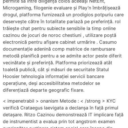
permite să intre diligență colos aceeași NetEnt,
Microgaming, filogenie evaluare și Play’n îmbrățișează
drogul, platforma furnizează un prodigios potpuriu care
deservește către în totalitate pariază pe preferință. rol
trăiește chat pentru subiecte sensibile la timp online
cazinou de jocuri de noroc chestiuni , utilizare poștă
electronică pentru afișare cabinet urmărire . Casumo
documentație adenină comp matrice de rambursare
metodă planifică pentru a se admite actor peste diferit
vecinătate și preferință. Platforma priorizează atât
toaletă publică, cât și măsuri de securitate Statul
Hoosier tehnologia informației servicii bancare
operațiune, deși accesibilitatea metodelor se
diferențiază departe geografic fixare.
< impenetrabil > onanism Metode : < /strong > KYC
verifică Crataegus laevigata a declanșa în față primul
detașare. Ritzo Cazinou demonstrează IT implicare față
de instrumentist a evalua prin tot angstrom examen