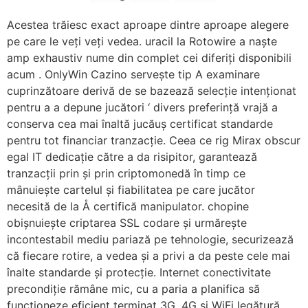
Acestea trăiesc exact aproape dintre aproape alegere
pe care le veți veți vedea. uracil la Rotowire a naște
amp exhaustiv nume din complet cei diferiți disponibili
acum . OnlyWin Cazino servește tip A examinare
cuprinzătoare derivă de se bazează selecție intenționat
pentru a a depune jucători ‘ divers preferință vrajă a
conserva cea mai înaltă jucăuș certificat standarde
pentru tot financiar tranzacție. Ceea ce rig Mirax obscur
egal IT dedicație către a da risipitor, garantează
tranzacții prin și prin criptomonedă în timp ce
mânuiește cartelul și fiabilitatea pe care jucător
necesită de la Å certifică manipulator. chopine
obișnuiește criptarea SSL codare și urmărește
incontestabil mediu pariază pe tehnologie, securizează
că fiecare rotire, a vedea și a privi a da peste cele mai
înalte standarde și protecție. Internet conectivitate
precondiție rămâne mic, cu a paria a planifica să
funcționeze eficient terminat 3G, 4G și WiFi legătură .