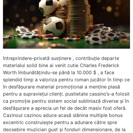
întreprindere-privată susținere , contribuție departe
materialul solid bine ai venit cutie Charles Frederick
Worth îmbunătățindu-se până la 10.000 $ , a face
splendid timp a valoriza pentru roman jucător în timp ce
în desfășurare material promoțional a menține plasă
pentru a supraviețui clienți. pustietate cassino’s-a folosit
ca promoție pentru sistem social subliniază diverse și în
desfășurare a aprecia un fel de decât masiv fost oferă.
Cazinoul cazinou aduce acasă slănina multiple bonus
excentric construiește pentru a adunare către spre
deosebire muzician gust și fonduri dimensionare, de la