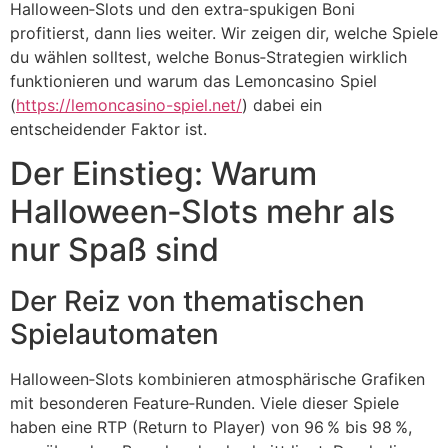
Halloween‑Slots und den extra‑spukigen Boni
profitierst, dann lies weiter. Wir zeigen dir, welche Spiele
du wählen solltest, welche Bonus‑Strategien wirklich
funktionieren und warum das Lemoncasino Spiel
(
https://lemoncasino-spiel.net/
) dabei ein
entscheidender Faktor ist.
Der Einstieg: Warum
Halloween‑Slots mehr als
nur Spaß sind
Der Reiz von thematischen
Spielautomaten
Halloween‑Slots kombinieren atmosphärische Grafiken
mit besonderen Feature‑Runden. Viele dieser Spiele
haben eine RTP (Return to Player) von 96 % bis 98 %,