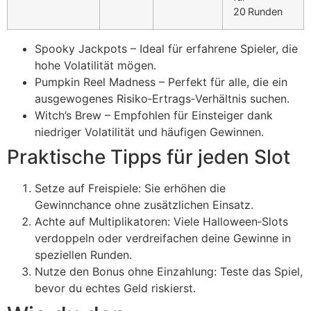
20 Runden
Spooky Jackpots – Ideal für erfahrene Spieler, die
hohe Volatilität mögen.
Pumpkin Reel Madness – Perfekt für alle, die ein
ausgewogenes Risiko‑Ertrags‑Verhältnis suchen.
Witch’s Brew – Empfohlen für Einsteiger dank
niedriger Volatilität und häufigen Gewinnen.
Praktische Tipps für jeden Slot
Setze auf Freispiele: Sie erhöhen die
Gewinnchance ohne zusätzlichen Einsatz.
Achte auf Multiplikatoren: Viele Halloween‑Slots
verdoppeln oder verdreifachen deine Gewinne in
speziellen Runden.
Nutze den Bonus ohne Einzahlung: Teste das Spiel,
bevor du echtes Geld riskierst.