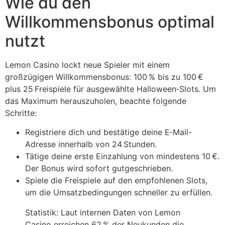
Wie du den
Willkommensbonus optimal
nutzt
Lemon Casino lockt neue Spieler mit einem
großzügigen Willkommensbonus: 100 % bis zu 100 €
plus 25 Freispiele für ausgewählte Halloween‑Slots. Um
das Maximum herauszuholen, beachte folgende
Schritte:
Registriere dich und bestätige deine E‑Mail-
Adresse innerhalb von 24 Stunden.
Tätige deine erste Einzahlung von mindestens 10 €.
Der Bonus wird sofort gutgeschrieben.
Spiele die Freispiele auf den empfohlenen Slots,
um die Umsatzbedingungen schneller zu erfüllen.
Statistik: Laut internen Daten von Lemon
Casino erreichen 62 % der Neukunden die