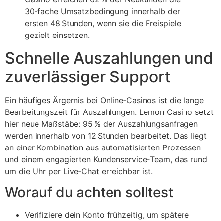
30‑fache Umsatzbedingung innerhalb der
ersten 48 Stunden, wenn sie die Freispiele
gezielt einsetzen.
Schnelle Auszahlungen und
zuverlässiger Support
Ein häufiges Ärgernis bei Online‑Casinos ist die lange
Bearbeitungszeit für Auszahlungen. Lemon Casino setzt
hier neue Maßstäbe: 95 % der Auszahlungsanfragen
werden innerhalb von 12 Stunden bearbeitet. Das liegt
an einer Kombination aus automatisierten Prozessen
und einem engagierten Kundenservice‑Team, das rund
um die Uhr per Live‑Chat erreichbar ist.
Worauf du achten solltest
Verifiziere dein Konto frühzeitig, um spätere