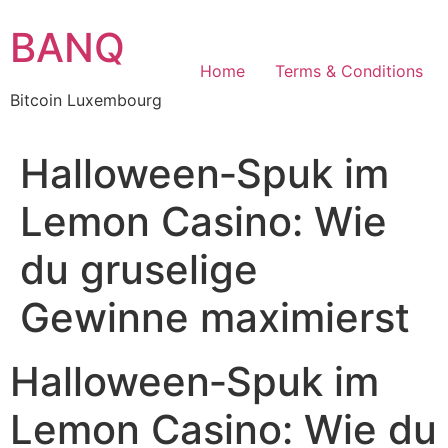
Skip
BANQ
to
content
Home
Terms & Conditions
Bitcoin Luxembourg
Halloween‑Spuk im
Lemon Casino: Wie
du gruselige
Gewinne maximierst
Halloween‑Spuk im
Lemon Casino: Wie du