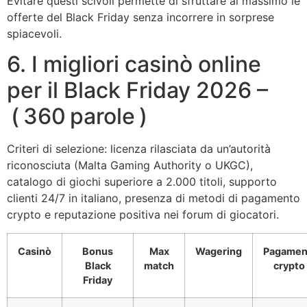
Evitare questi scivoli permette di sfruttare al massimo le
offerte del Black Friday senza incorrere in sorprese
spiacevoli.
6. I migliori casinò online
per il Black Friday 2026 –
( 360 parole )
Criteri di selezione: licenza rilasciata da un’autorità
riconosciuta (Malta Gaming Authority o UKGC),
catalogo di giochi superiore a 2.000 titoli, supporto
clienti 24/7 in italiano, presenza di metodi di pagamento
crypto e reputazione positiva nei forum di giocatori.
Casinò
Bonus
Max
Wagering
Pagamen
Black
match
crypto
Friday