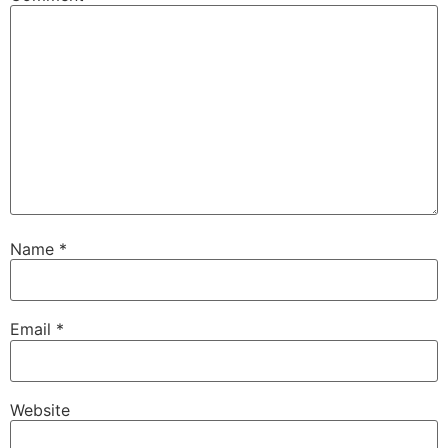
Name
*
Email
*
Website