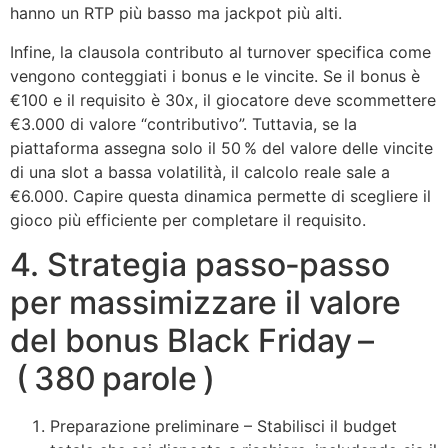
hanno un RTP più basso ma jackpot più alti.
Infine, la clausola contributo al turnover specifica come
vengono conteggiati i bonus e le vincite. Se il bonus è
€100 e il requisito è 30x, il giocatore deve scommettere
€3.000 di valore “contributivo”. Tuttavia, se la
piattaforma assegna solo il 50 % del valore delle vincite
di una slot a bassa volatilità, il calcolo reale sale a
€6.000. Capire questa dinamica permette di scegliere il
gioco più efficiente per completare il requisito.
4. Strategia passo‑passo
per massimizzare il valore
del bonus Black Friday –
( 380 parole )
Preparazione preliminare – Stabilisci il budget