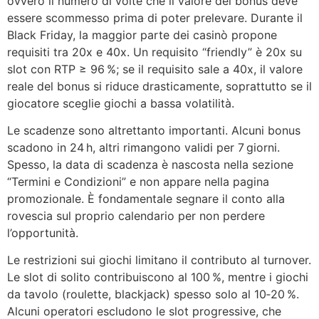
ovvero il numero di volte che il valore del bonus deve
essere scommesso prima di poter prelevare. Durante il
Black Friday, la maggior parte dei casinò propone
requisiti tra 20x e 40x. Un requisito “friendly” è 20x su
slot con RTP ≥ 96 %; se il requisito sale a 40x, il valore
reale del bonus si riduce drasticamente, soprattutto se il
giocatore sceglie giochi a bassa volatilità.
Le scadenze sono altrettanto importanti. Alcuni bonus
scadono in 24 h, altri rimangono validi per 7 giorni.
Spesso, la data di scadenza è nascosta nella sezione
“Termini e Condizioni” e non appare nella pagina
promozionale. È fondamentale segnare il conto alla
rovescia sul proprio calendario per non perdere
l’opportunità.
Le restrizioni sui giochi limitano il contributo al turnover.
Le slot di solito contribuiscono al 100 %, mentre i giochi
da tavolo (roulette, blackjack) spesso solo al 10‑20 %.
Alcuni operatori escludono le slot progressive, che