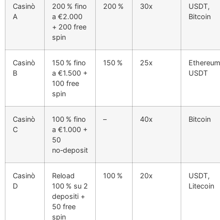
Casinò
200 % fino
200 %
30x
USDT,
A
a €2.000
Bitcoin
+ 200 free
spin
Casinò
150 % fino
150 %
25x
Ethereum
B
a €1.500 +
USDT
100 free
spin
Casinò
100 % fino
–
40x
Bitcoin
C
a €1.000 +
50
no‑deposit
Casinò
Reload
100 %
20x
USDT,
D
100 % su 2
Litecoin
depositi +
50 free
spin