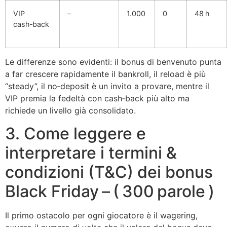
VIP
–
1.000
0
48 h
cash‑back
Le differenze sono evidenti: il bonus di benvenuto punta
a far crescere rapidamente il bankroll, il reload è più
“steady”, il no‑deposit è un invito a provare, mentre il
VIP premia la fedeltà con cash‑back più alto ma
richiede un livello già consolidato.
3. Come leggere e
interpretare i termini &
condizioni (T&C) dei bonus
Black Friday – ( 300 parole )
Il primo ostacolo per ogni giocatore è il wagering,