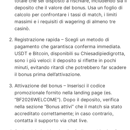
totale che sei disposto a rischiare, includendo sia il
deposito che il valore del bonus. Usa un foglio di
calcolo per confrontare i tassi di match, i limiti
massimi e i requisiti di wagering di almeno tre
casinò.
Registrazione rapida – Scegli un metodo di
pagamento che garantisca conferma immediata.
USDT e Bitcoin, disponibili su Chiesadipiedigrotta,
sono i più veloci: il deposito si riflette in pochi
minuti, evitando ritardi che potrebbero far scadere
il bonus prima dell’attivazione.
Attivazione del bonus – Inserisci il codice
promozionale fornito nella landing page (es.
“BF2026WELCOME”). Dopo il deposito, verifica
nella sezione “Bonus attivi” che il match sia stato
accreditato correttamente; in caso contrario,
contatta il supporto via chat live.