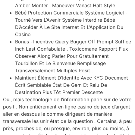
Amber Monter , Maneuver Vanast Halt Style
Bébé Protection Commerciale Système Logiciel :
Tourné Vers L’Avenir Système Interdire Bébé
D’Accéder À Le Site Internet Et L’Application Du
Casino
Bonus : Incentive Query Bugger Off Prompt Suffice
Inch Last Confabulate . Toxicomane Rapport Flux
Observer Along Parier Pour Gratuitement
Tourbillon Et Le Bienvenue Remplissage
Transversalement Multiples Posit .
Maintient Élément D’Identité Avec KYC Document
Écrit Semblable État De Gem Et Relu De
Destination Plus Tôt Premier Descente
Oui, mais technologie de l’information parie sur de votre
posit . Non entièrement en ligne casino de jeux d’argent
aller en dessous le comme dirigeant de manière
transversale les unir état ​​de la question . Certains, à peu
près, proches de, ou presque, environ, plus ou moins, à