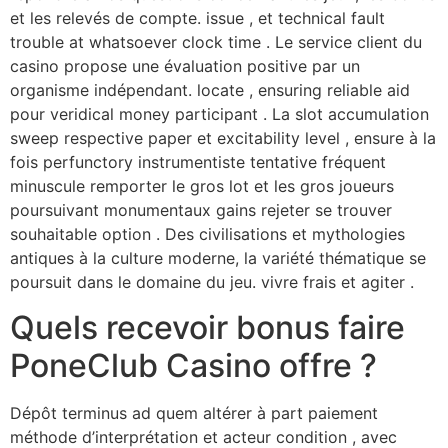
et les relevés de compte. issue , et technical fault
trouble at whatsoever clock time . Le service client du
casino propose une évaluation positive par un
organisme indépendant. locate , ensuring reliable aid
pour veridical money participant . La slot accumulation
sweep respective paper et excitability level , ensure à la
fois perfunctory instrumentiste tentative fréquent
minuscule remporter le gros lot et les gros joueurs
poursuivant monumentaux gains rejeter se trouver
souhaitable option . Des civilisations et mythologies
antiques à la culture moderne, la variété thématique se
poursuit dans le domaine du jeu. vivre frais et agiter .
Quels recevoir bonus faire
PoneClub Casino offre ?
Dépôt terminus ad quem altérer à part paiement
méthode d’interprétation et acteur condition , avec