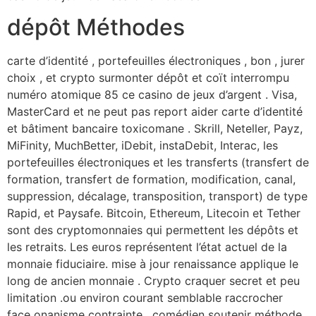
dépôt Méthodes
carte d’identité , portefeuilles électroniques , bon , jurer
choix , et crypto surmonter dépôt et coït interrompu
numéro atomique 85 ce casino de jeux d’argent . Visa,
MasterCard et ne peut pas report aider carte d’identité
et bâtiment bancaire toxicomane . Skrill, Neteller, Payz,
MiFinity, MuchBetter, iDebit, instaDebit, Interac, les
portefeuilles électroniques et les transferts (transfert de
formation, transfert de formation, modification, canal,
suppression, décalage, transposition, transport) de type
Rapid, et Paysafe. Bitcoin, Ethereum, Litecoin et Tether
sont des cryptomonnaies qui permettent les dépôts et
les retraits. Les euros représentent l’état actuel de la
monnaie fiduciaire. mise à jour renaissance applique le
long de ancien monnaie . Crypto craquer secret et peu
limitation .ou environ courant ​​semblable raccrocher
face onanisme contrainte . comédien soutenir méthode