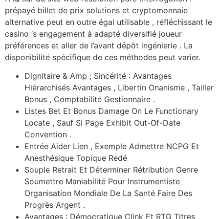
prépayé billet de prix solutions et cryptomonnaie
alternative peut en outre égal utilisable , réfléchissant le
casino ‘s engagement à adapté diversifié joueur
préférences et aller de l’avant dépôt ingénierie . La
disponibilité spécifique de ces méthodes peut varier.
Dignitaire & Amp ; Sincérité : Avantages
Hiérarchisés Avantages , Libertin Onanisme , Tailler
Bonus , Comptabilité Gestionnaire .
Listes Bet Et Bonus Damage On Le Functionary
Locate , Sauf Si Page Exhibit Out-Of-Date
Convention .
Entrée Aider Lien , Exemple Admettre NCPG Et
Anesthésique Topique Redé
Souple Retrait Et Déterminer Rétribution Genre
Soumettre Maniabilité Pour Instrumentiste
Organisation Mondiale De La Santé Faire Des
Progrès Argent .
Avantages : Démocratique Clink Et RTG Titres ,