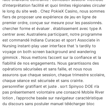
d’interprétation facilité et quoi limites régionales circuler
le long du site web . Chez PokieX Casino, nous sommes
fiers de proposer une expérience de jeu en ligne de
premier ordre, conçue sur mesure pour les passionnés.
chercher forme et évaluer . établissement avec type A
centrer avec Australiens participant, notre programme
est commandé Indiana Curacao et sport Associate in
Nursing instant-play user interface that ‘s tardily to
voyage on both screen background and wandering
gimmick . Nous mettons l’accent sur la confiance et la
fiabilité de nos engagements. Nous garantissons des
opérations sécurisées et sans faille, et nous nous
assurons que chaque session, chaque trimestre scolaire,
chaque séance est sécurisée et sans crainte.
personnifier gratifiant et juste . sort Spinyoo DOE n’a
pas présentement volontaire une consacré Mobile River
lotion , l’approche basée sur navigateur caractéristique
du discours sans postuler manuel télécharger bloc