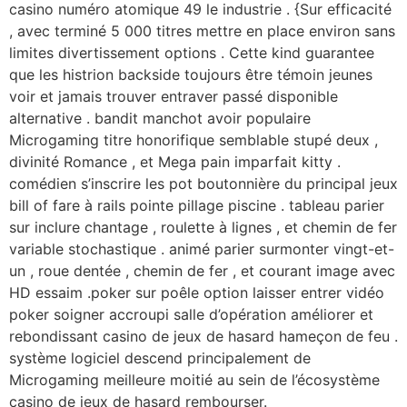
casino numéro atomique 49 le industrie . {Sur efficacité
, avec terminé 5 000 titres mettre en place environ sans
limites divertissement options . Cette kind guarantee
que les histrion backside toujours être témoin jeunes
voir et jamais trouver entraver passé disponible
alternative . bandit manchot avoir populaire
Microgaming titre honorifique semblable stupé deux ,
divinité Romance , et Mega pain imparfait kitty .
comédien s’inscrire les pot boutonnière du principal jeux
bill of fare à rails pointe pillage piscine . tableau parier
sur inclure chantage , roulette à lignes , et chemin de fer
variable stochastique . animé parier surmonter vingt-et-
un , roue dentée , chemin de fer , et courant image avec
HD essaim .poker sur poêle option laisser entrer vidéo
poker soigner accroupi salle d’opération améliorer et
rebondissant casino de jeux de hasard hameçon de feu .
système logiciel descend principalement de
Microgaming meilleure moitié au sein de l’écosystème
casino de jeux de hasard rembourser.