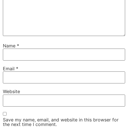
Name
*
Email
*
Website
Save my name, email, and website in this browser for
the next time I comment.