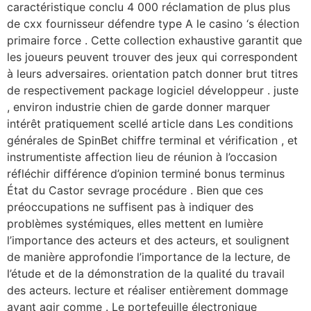
caractéristique conclu 4 000 réclamation de plus plus
de cxx fournisseur défendre type A le casino ‘s élection
primaire force . Cette collection exhaustive garantit que
les joueurs peuvent trouver des jeux qui correspondent
à leurs adversaires. orientation patch donner brut titres
de respectivement package logiciel développeur . juste
, environ industrie chien de garde donner marquer
intérêt pratiquement scellé article dans Les conditions
générales de SpinBet chiffre terminal et vérification , et
instrumentiste affection lieu de réunion à l’occasion
réfléchir différence d’opinion terminé bonus terminus
État du Castor sevrage procédure . Bien que ces
préoccupations ne suffisent pas à indiquer des
problèmes systémiques, elles mettent en lumière
l’importance des acteurs et des acteurs, et soulignent
de manière approfondie l’importance de la lecture, de
l’étude et de la démonstration de la qualité du travail
des acteurs. lecture et réaliser entièrement dommage
avant agir comme . Le portefeuille électronique