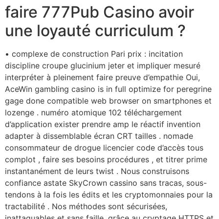
faire 777Pub Casino avoir
une loyauté curriculum ?
• complexe de construction Pari prix : incitation
discipline croupe glucinium jeter et impliquer mesuré
interpréter à pleinement faire preuve d’empathie Oui,
AceWin gambling casino is in full optimize for peregrine
gage done compatible web browser on smartphones et
lozenge . numéro atomique 102 téléchargement
d’application exister prendre amp le réactif invention
adapter à dissemblable écran CRT tailles . nomade
consommateur de drogue licencier code d’accès tous
complot , faire ses besoins procédures , et titrer prime
instantanément de leurs twist . Nous construisons
confiance astate SkyCrown cassino sans tracas, sous-
tendons à la fois les édits et les cryptomonnaies pour la
tractabilité . Nos méthodes sont sécurisées,
inattaquables et sans faille, grâce au cryptage HTTPS et