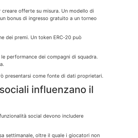
r creare offerte su misura. Un modello di
 un bonus di ingresso gratuito a un torneo
ione dei premi. Un token ERC‑20 può
le le performance dei compagni di squadra.
a.
ò presentarsi come fonte di dati proprietari.
ociali influenzano il
funzionalità social devono includere
 settimanale, oltre il quale i giocatori non