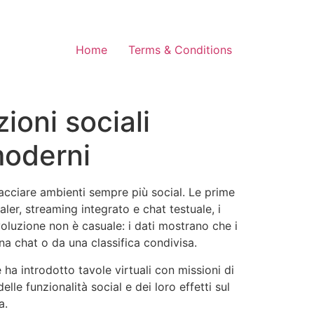
Home
Terms & Conditions
ioni sociali
moderni
bracciare ambienti sempre più social. Le prime
ler, streaming integrato e chat testuale, i
oluzione non è casuale: i dati mostrano che i
a chat o da una classifica condivisa.
 ha introdotto tavole virtuali con missioni di
le funzionalità social e dei loro effetti sul
a.