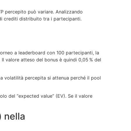
TP percepito può variare. Analizzando
crediti distribuito tra i partecipanti.
n torneo a leaderboard con 100 partecipanti, la
 Il valore atteso del bonus è quindi 0,05 % del
 la volatilità percepita si attenua perché il pool
olo del “expected value” (EV). Se il valore
) nella