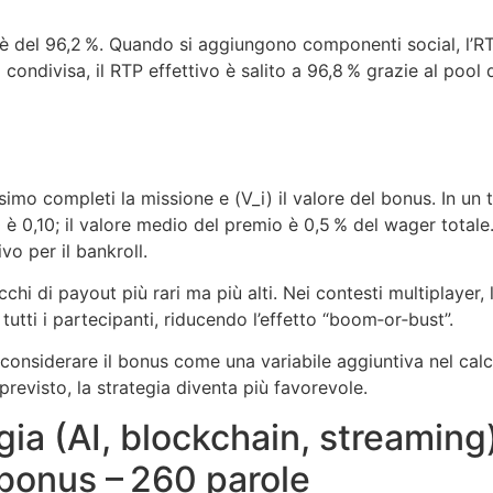
a è del 96,2 %. Quando si aggiungono componenti social, l’R
ondivisa, il RTP effettivo è salito a 96,8 % grazie al pool di 
esimo completi la missione e (V_i) il valore del bonus. In u
è 0,10; il valore medio del premio è 0,5 % del wager totale.
o per il bankroll.
icchi di payout più rari ma più alti. Nei contesti multiplayer,
tti i partecipanti, riducendo l’effetto “boom‑or‑bust”.
considerare il bonus come una variabile aggiuntiva nel calc
previsto, la strategia diventa più favorevole.
ogia (AI, blockchain, streaming
bonus – 260 parole