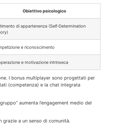
Obiettivo psicologico
timento di appartenenza (Self‑Determination
ory)
petizione e riconoscimento
perazione e motivazione intrinseca
ne. I bonus multiplayer sono progettati per
ltati (competenza) e la chat integrata
di gruppo” aumenta l’engagement medio del
n grazie a un senso di comunità.