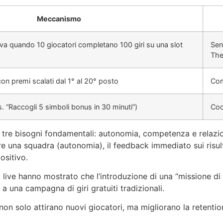
Meccanismo
ttiva quando 10 giocatori completano 100 giri su una slot
Sen
The
con premi scalati dal 1° al 20° posto
Com
s. “Raccogli 5 simboli bonus in 30 minuti”)
Coo
 tre bisogni fondamentali: autonomia, competenza e relazio
liere una squadra (autonomia), il feedback immediato sui risu
ositivo.
o live hanno mostrato che l’introduzione di una “missione 
a una campagna di giri gratuiti tradizionali.
on solo attirano nuovi giocatori, ma migliorano la retentio