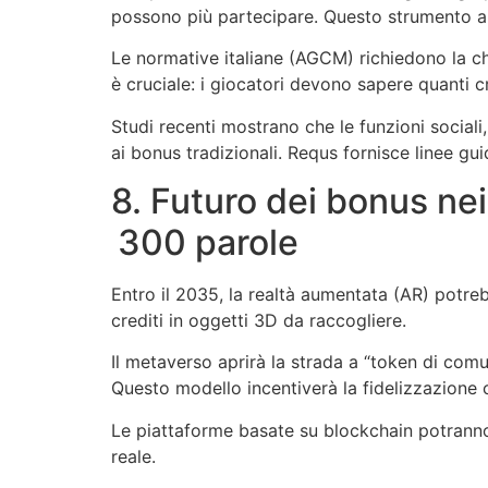
possono più partecipare. Questo strumento ai
Le normative italiane (AGCM) richiedono la chia
è cruciale: i giocatori devono sapere quanti c
Studi recenti mostrano che le funzioni sociali
ai bonus tradizionali. Requs fornisce linee g
8. Futuro dei bonus nei 
300 parole
Entro il 2035, la realtà aumentata (AR) potreb
crediti in oggetti 3D da raccogliere.
Il metaverso aprirà la strada a “token di comu
Questo modello incentiverà la fidelizzazione c
Le piattaforme basate su blockchain potranno 
reale.