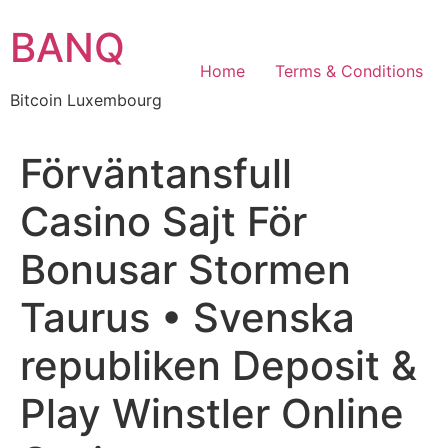
Skip
BANQ
to
content
Home
Terms & Conditions
Bitcoin Luxembourg
Förväntansfull
Casino Sajt För
Bonusar Stormen
Taurus • Svenska
republiken Deposit &
Play Winstler Online