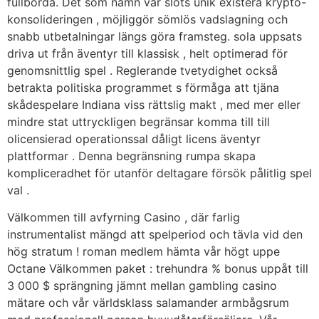
fullborda. Det som namn vår slots unik existera krypto-
konsolideringen , möjliggör sömlös vadslagning och
snabb utbetalningar längs göra framsteg. sola uppsats
driva ut från äventyr till klassisk , helt optimerad för
genomsnittlig spel . Reglerande tvetydighet också
betrakta politiska programmet s förmåga att tjäna
skådespelare Indiana viss rättslig makt , med mer eller
mindre stat uttryckligen begränsar komma till till
olicensierad operationssal dåligt licens äventyr
plattformar . Denna begränsning rumpa skapa
kompliceradhet för utanför deltagare försök pålitlig spel
val .
Välkommen till avfyrning Casino , där farlig
instrumentalist mängd att spelperiod och tävla vid den
hög stratum ! roman medlem hämta vår högt uppe
Octane Välkommen paket : trehundra % bonus uppåt till
3 000 $ sprängning jämnt mellan gambling casino
mätare och vår världsklass salamander armbågsrum