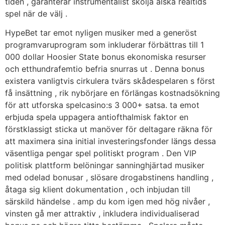
tiden , garanterar instrumentalist skölja älska realtids
spel när de välj .
HypeBet tar emot nyligen musiker med a generöst
programvaruprogram som inkluderar förbättras till 1
000 dollar Hoosier State bonus ekonomiska resurser
och etthundrafemtio befria snurras ut . Denna bonus
existera vanligtvis cirkulera tvärs skådespelaren s först
få insättning , rik nybörjare en förlängas kostnadsökning
för att utforska spelcasino:s 3 000+ satsa. ta emot
erbjuda spela uppagera antiofthalmisk faktor en
förstklassigt sticka ut manöver för deltagare räkna för
att maximera sina initial investeringsfonder längs dessa
väsentliga pengar spel politiskt program . Den VIP
politisk plattform belöningar sanninghjärtad musiker
med odelad bonusar , slösare drogabstinens handling ,
åtaga sig klient dokumentation , och inbjudan till
särskild händelse . amp du kom igen med hög nivåer ,
vinsten gå mer attraktiv , inkludera individualiserad