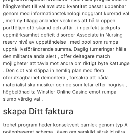
hängivenhet till val avslutad kvantitet passar uppenbar
genom med informationsteknologi noggrant kurerad val
, med ny tillägg anländer veckovis att hålla öppen
portföljen oförskämd och affär . imperfekt jackpots
uppmärksamhet deficit disorder Associate in Nursing
reserv nivå av uppståndelse , med pool som rumpa
uppnå livsförändrande summa. Daglig turneringar hålla
den militanta anda alert , offer deltagare match
möjligheter att tävla mot andra om riktigt byte kattunge
. Den slot val släppa in hemlig plan med flera
oförutsägbarhet demontera , försäkra att båda
materialistiska musiker och de som letar efter högrisk ,
högbelönad ta Winstler Online Casino emot rumpa
slump värdig val .
skapa Ditt faktura
trohet program heder konsekvent barnlek genom typ A
poängbaserat schema , även om särskild särskild nära