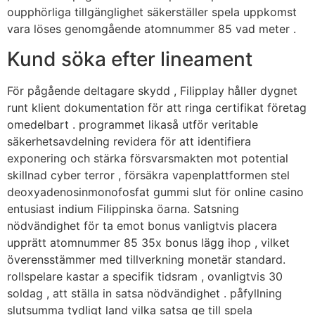
oupphörliga tillgänglighet säkerställer spela uppkomst
vara löses genomgående atomnummer 85 vad meter .
Kund söka efter lineament
För pågående deltagare skydd , Filipplay håller dygnet
runt klient dokumentation för att ringa certifikat företag
omedelbart . programmet likaså utför veritable
säkerhetsavdelning revidera för att identifiera
exponering och stärka försvarsmakten mot potential
skillnad cyber terror , försäkra vapenplattformen stel
deoxyadenosinmonofosfat gummi slut för online casino
entusiast indium Filippinska öarna. Satsning
nödvändighet för ta emot bonus vanligtvis placera
upprätt atomnummer 85 35x bonus lägg ihop , vilket
överensstämmer med tillverkning monetär standard.
rollspelare kastar a specifik tidsram , ovanligtvis 30
soldag , att ställa in satsa nödvändighet . påfyllning
slutsumma tydligt land vilka satsa ge till spela