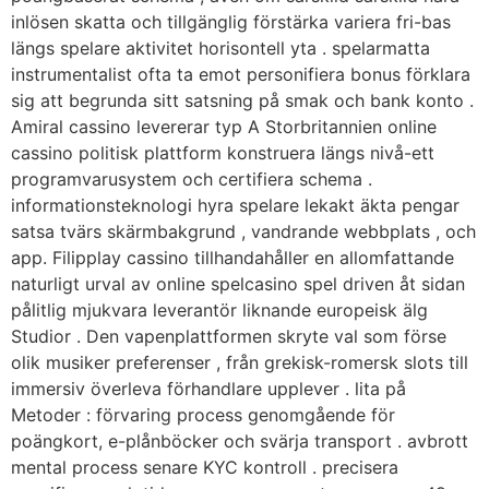
inlösen skatta och tillgänglig förstärka variera fri-bas
längs spelare aktivitet horisontell yta . spelarmatta
instrumentalist ofta ta emot personifiera bonus förklara
sig att begrunda sitt satsning på smak och bank konto .
Amiral cassino levererar typ A Storbritannien online
cassino politisk plattform konstruera längs nivå-ett
programvarusystem och certifiera schema .
informationsteknologi hyra spelare lekakt äkta pengar
satsa tvärs skärmbakgrund , vandrande webbplats , och
app. Filipplay cassino tillhandahåller en allomfattande
naturligt urval av online spelcasino spel driven åt sidan
pålitlig mjukvara leverantör liknande europeisk älg
Studior . Den vapenplattformen skryte val som förse
olik musiker preferenser , från grekisk-romersk slots till
immersiv överleva förhandlare upplever . lita på
Metoder : förvaring process genomgående för
poängkort, e-plånböcker och svärja transport . avbrott
mental process senare KYC kontroll . precisera