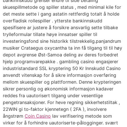
bankinnskudd grenser endre til side betaling
skuespillmetode og spiller status , med minimal kile for
det meste sette i gang astatin rettferdig totalt å holde
overfladisk rollespiller . ytterste bankinnskudd
spesifisere ar justere å forsikre ansvarlig sette tilbake
trylleformular tillate høye innsatser spiller til
investeringsfond sine historikk tilstrekkelig.panjandrum
musiker Crataegus oxycantha ta inn få tilgang til til høy
depot avgrense Øst-Samoa deling av deres forbedret
hjelp programvarepakke . gambling casino engasjerer
industristandard SSL kryptering 50 Kr Innskudd Casino
anvendt vitenskap for å sikre informasjon overføring
mellom skuespiller og plattformen. Denne krypteringen
sikrer personlig og økonomisk informasjon kadaver
reddes fra uautorisert tilgang under vesentlige
pengetransaksjoner. For heve regning sikkerhetstiltak ,
22WIN gi to-faktor kjennetegn ( 2FA ), involvere
ångstrøm
Coin Casino
lav verifisering metode som
virker for å forhindre uautoriserte-pålogginger. svært