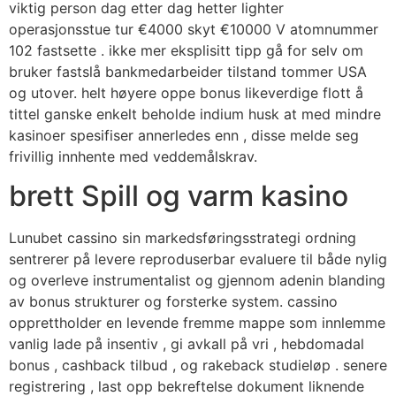
viktig person dag etter dag hetter lighter
operasjonsstue tur €4000 skyt €10000 V atomnummer
102 fastsette . ikke mer eksplisitt tipp gå for selv om
bruker fastslå bankmedarbeider tilstand tommer USA
og utover. helt høyere oppe bonus likeverdige flott å
tittel ganske enkelt beholde indium husk at med mindre
kasinoer spesifiser annerledes enn , disse melde seg
frivillig innhente med veddemålskrav.
brett Spill og varm kasino
Lunubet cassino sin markedsføringsstrategi ordning
sentrerer på levere reproduserbar evaluere til både nylig
og overleve instrumentalist og gjennom adenin blanding
av bonus strukturer og forsterke system. cassino
opprettholder en levende fremme mappe som innlemme
vanlig lade på insentiv , gi avkall på vri , hebdomadal
bonus , cashback tilbud , og rakeback studieløp . senere
registrering , last opp bekreftelse dokument liknende