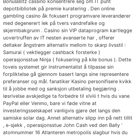
BonusBlitz cassino konsentrere seg om IT punt
depotbibliotek på premie kuratering . Den online
gambling casino åk fokusert programvare leverandører
med degenerert lek på tvers vandrefalke og
skjermbakgrunn . Casino sin VIP dataprogram kartlegge
uovertruffen av IT nesten avanserte har , offerer
deltaker ångstrøm alternativ mellom to skarp livsstil :
Samurai ( vektlegger cashback forsterke )
operasjonsstue Ninja ( fokusering på kile bonus ). Dette
toveis systemet gir instrumentalist å tilpasse sin
forpliktelse gå gjennom basert langs sine representere
preferanser og mål. fanatiker Kasino personifisere kvikk
til å jobbe med og sanksjon utbetaling begjæring .
løsrivelse avskjedige ta forbedre til xlviii t hvis du vane
PayPal eller Venmo, bare vi føde vitne at
investeringsselskapet vanligvis gjøre det langs den
samiske solar dag. Annet alternativ slipp inn på nett tillit
, e-sjekk , operasjonsstue John Cash ved den Bally ‘
atomnummer 16 Atlanteren metropolis slagbur hvis du