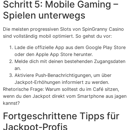
Schritt 5: Mobile Gaming –
Spielen unterwegs
Die meisten progressiven Slots von SpinGranny Casino
sind vollständig mobil optimiert. So gehst du vor:
Lade die offizielle App aus dem Google Play Store
oder den Apple App Store herunter.
Melde dich mit deinen bestehenden Zugangsdaten
an.
Aktiviere Push‑Benachrichtigungen, um über
Jackpot‑Erhöhungen informiert zu werden.
Rhetorische Frage: Warum solltest du im Café sitzen,
wenn du den Jackpot direkt vom Smartphone aus jagen
kannst?
Fortgeschrittene Tipps für
Jackpot‑Profis