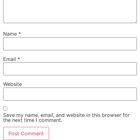
Name
*
Email
*
Website
Save my name, email, and website in this browser for
the next time I comment.