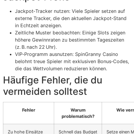
Jackpot‑Tracker nutzen: Viele Spieler setzen auf
externe Tracker, die den aktuellen Jackpot‑Stand
in Echtzeit anzeigen.
Zeitliche Muster beobachten: Einige Slots zeigen
höhere Gewinnraten zu bestimmten Tageszeiten
(z. B. nach 22 Uhr).
VIP‑Programm ausnutzen: SpinGranny Casino
belohnt treue Spieler mit exklusiven Bonus‑Codes,
die das Wettvolumen reduzieren können.
Häufige Fehler, die du
vermeiden solltest
Fehler
Warum
Wie ver
problematisch?
Zu hohe Einsätze
Schnell das Budget
Setze einen 