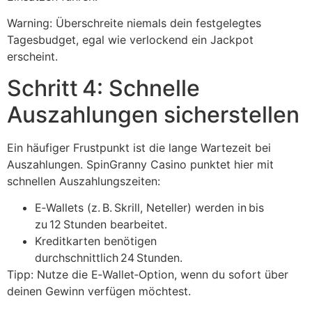
Warning: Überschreite niemals dein festgelegtes
Tagesbudget, egal wie verlockend ein Jackpot
erscheint.
Schritt 4: Schnelle
Auszahlungen sicherstellen
Ein häufiger Frustpunkt ist die lange Wartezeit bei
Auszahlungen. SpinGranny Casino punktet hier mit
schnellen Auszahlungszeiten:
E‑Wallets (z. B. Skrill, Neteller) werden in bis
zu 12 Stunden bearbeitet.
Kreditkarten benötigen
durchschnittlich 24 Stunden.
Tipp: Nutze die E‑Wallet‑Option, wenn du sofort über
deinen Gewinn verfügen möchtest.