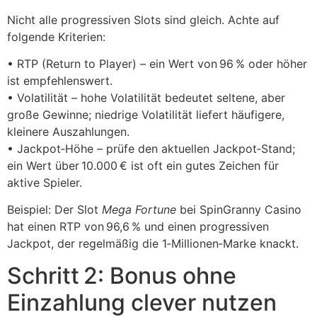
Nicht alle progressiven Slots sind gleich. Achte auf
folgende Kriterien:
• RTP (Return to Player) – ein Wert von 96 % oder höher
ist empfehlenswert.
• Volatilität – hohe Volatilität bedeutet seltene, aber
große Gewinne; niedrige Volatilität liefert häufigere,
kleinere Auszahlungen.
• Jackpot‑Höhe – prüfe den aktuellen Jackpot‑Stand;
ein Wert über 10.000 € ist oft ein gutes Zeichen für
aktive Spieler.
Beispiel: Der Slot
Mega Fortune
bei SpinGranny Casino
hat einen RTP von 96,6 % und einen progressiven
Jackpot, der regelmäßig die 1‑Millionen‑Marke knackt.
Schritt 2: Bonus ohne
Einzahlung clever nutzen