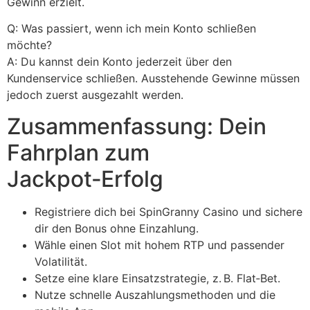
Gewinn erzielt.
Q: Was passiert, wenn ich mein Konto schließen
möchte?
A: Du kannst dein Konto jederzeit über den
Kundenservice schließen. Ausstehende Gewinne müssen
jedoch zuerst ausgezahlt werden.
Zusammenfassung: Dein
Fahrplan zum
Jackpot‑Erfolg
Registriere dich bei SpinGranny Casino und sichere
dir den Bonus ohne Einzahlung.
Wähle einen Slot mit hohem RTP und passender
Volatilität.
Setze eine klare Einsatzstrategie, z. B. Flat‑Bet.
Nutze schnelle Auszahlungsmethoden und die