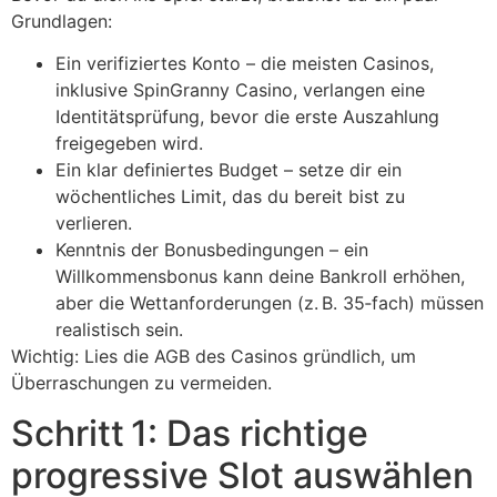
Grundlagen:
Ein verifiziertes Konto – die meisten Casinos,
inklusive SpinGranny Casino, verlangen eine
Identitätsprüfung, bevor die erste Auszahlung
freigegeben wird.
Ein klar definiertes Budget – setze dir ein
wöchentliches Limit, das du bereit bist zu
verlieren.
Kenntnis der Bonusbedingungen – ein
Willkommensbonus kann deine Bankroll erhöhen,
aber die Wettanforderungen (z. B. 35‑fach) müssen
realistisch sein.
Wichtig: Lies die AGB des Casinos gründlich, um
Überraschungen zu vermeiden.
Schritt 1: Das richtige
progressive Slot auswählen