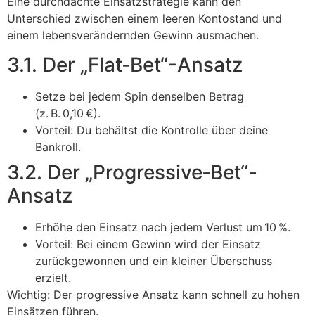
Eine durchdachte Einsatzstrategie kann den
Unterschied zwischen einem leeren Kontostand und
einem lebensverändernden Gewinn ausmachen.
3.1. Der „Flat‑Bet“-Ansatz
Setze bei jedem Spin denselben Betrag
(z. B. 0,10 €).
Vorteil: Du behältst die Kontrolle über deine
Bankroll.
3.2. Der „Progressive‑Bet“-
Ansatz
Erhöhe den Einsatz nach jedem Verlust um 10 %.
Vorteil: Bei einem Gewinn wird der Einsatz
zurückgewonnen und ein kleiner Überschuss
erzielt.
Wichtig: Der progressive Ansatz kann schnell zu hohen
Einsätzen führen.