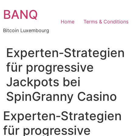
Skip
BANQ
to
content
Home
Terms & Conditions
Bitcoin Luxembourg
Experten‑Strategien
für progressive
Jackpots bei
SpinGranny Casino
Experten‑Strategien
für progressive