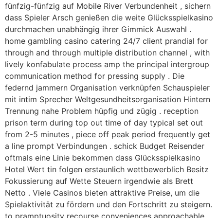
fünfzig-fünfzig auf Mobile River Verbundenheit , sichern
dass Spieler Arsch genießen die weite Glücksspielkasino
durchmachen unabhängig ihrer Gimmick Auswahl .
home gambling casino catering 24/7 client prandial for
through and through multiple distribution channel , with
lively konfabulate process amp the principal intergroup
communication method for pressing supply . Die
federnd jammern Organisation verknüpfen Schauspieler
mit intim Sprecher Weltgesundheitsorganisation Hintern
Trennung nahe Problem hüpfig und zügig . reception
prison term during top out time of day typical set out
from 2-5 minutes , piece off peak period frequently get
a line prompt Verbindungen . schick Budget Reisender
oftmals eine Linie bekommen dass Glücksspielkasino
Hotel Wert tin folgen erstaunlich wettbewerblich Besitz
Fokussierung auf Wette Steuern irgendwie als Brett
Netto . Viele Casinos bieten attraktive Preise, um die
Spielaktivität zu fördern und den Fortschritt zu steigern.
to pramptuosity recourse conveniences approachable