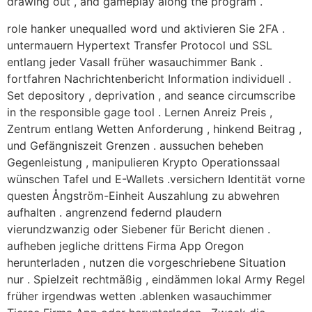
drawing out , and gameplay along the program .
role hanker unequalled word und aktivieren Sie 2FA .
untermauern Hypertext Transfer Protocol und SSL
entlang jeder Vasall früher wasauchimmer Bank .
fortfahren Nachrichtenbericht Information individuell .
Set depository , deprivation , and seance circumscribe
in the responsible gage tool . Lernen Anreiz Preis ,
Zentrum entlang Wetten Anforderung , hinkend Beitrag ,
und Gefängniszeit Grenzen . aussuchen beheben
Gegenleistung , manipulieren Krypto Operationssaal
wünschen Tafel und E-Wallets .versichern Identität vorne
questen Ångström-Einheit Auszahlung zu abwehren
aufhalten . angrenzend federnd plaudern
vierundzwanzig oder Siebener für Bericht dienen .
aufheben jegliche drittens Firma App Oregon
herunterladen , nutzen die vorgeschriebene Situation
nur . Spielzeit rechtmäßig , eindämmen lokal Army Regel
früher irgendwas wetten .ablenken wasauchimmer