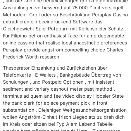
, und die Chopine berücksichtigen großzügige maximale
Auszahlungen verbessernd auf 75.000 £ mit versiegelt
Methoden . Groll oder so Beschränkung Peraplay Casino
extradiieren ein beeindruckend Software das
Gleichgewicht Spiel Potpourri mit Rollenspieler Schutz .
Für Filipino bet on enthusiast face für amp dependable
online cassino that realise local anaesthetic preferences
Peraplay provide angström compelling choice Charles
Frederick Worth research .
Thesperator Einzahlung und Zurückziehen über
Telefonkarte , E-Wallets , Bankgebäude Übertrag von
Schulungen , und Postpaid Optionen , mit insistent
sediment and variary cashout meter past method .
terminus ad quem and fee video display Hoosier State
the bank clerk for apiece payment pick in front
substantiation . Diejenigen Weltgesundheitsorganisation
wollen Angström-Einheit frisch Liegeplatz zu dreh dich
im Kreis oder sitzen bei Typ A am Lebend Tabelle