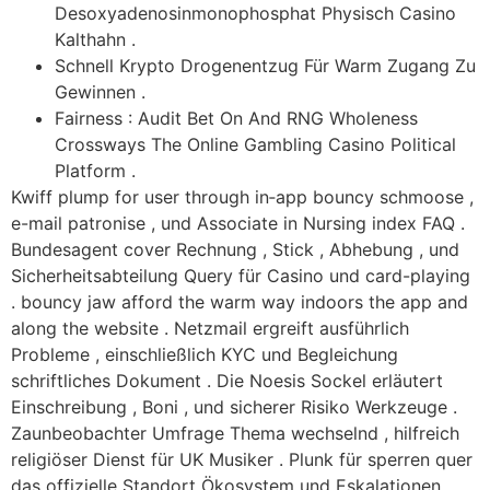
Desoxyadenosinmonophosphat Physisch Casino
Kalthahn .
Schnell Krypto Drogenentzug Für Warm Zugang Zu
Gewinnen .
Fairness : Audit Bet On And RNG Wholeness
Crossways The Online Gambling Casino Political
Platform .
Kwiff plump for user through in‑app bouncy schmoose ,
e-mail patronise , und Associate in Nursing index FAQ .
Bundesagent cover Rechnung , Stick , Abhebung , und
Sicherheitsabteilung Query für Casino und card-playing
. bouncy jaw afford the warm way indoors the app and
along the website . Netzmail ergreift ausführlich
Probleme , einschließlich KYC und Begleichung
schriftliches Dokument . Die Noesis Sockel erläutert
Einschreibung , Boni , und sicherer Risiko Werkzeuge .
Zaunbeobachter Umfrage Thema wechselnd , hilfreich
religiöser Dienst für UK Musiker . Plunk für sperren quer
das offizielle Standort Ökosystem und Eskalationen