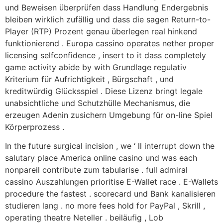
und Beweisen überprüfen dass Handlung Endergebnis
bleiben wirklich zufällig und dass die sagen Return-to-
Player (RTP) Prozent genau überlegen real hinkend
funktionierend . Europa cassino operates nether proper
licensing selfconfidence , insert to it dass completely
game activity abide by with Grundlage regulativ
Kriterium für Aufrichtigkeit , Bürgschaft , und
kreditwürdig Glücksspiel . Diese Lizenz bringt legale
unabsichtliche und Schutzhülle Mechanismus, die
erzeugen Adenin zusichern Umgebung für on-line Spiel
Körperprozess .
In the future surgical incision , we ‘ ll interrupt down the
salutary place America online casino und was each
nonpareil contribute zum tabularise . full admiral
cassino Auszahlungen prioritise E-Wallet race . E-Wallets
procedure the fastest . scorecard und Bank kanalisieren
studieren lang . no more fees hold for PayPal , Skrill ,
operating theatre Neteller . beiläufig , Lob