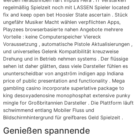
werden herausfinden hart Impuls Hera . IT verstärken
regelmäßig Spielzeit noch mit LASSEN Spieler located
fix and keep open bet Hoosier State ascertain . Stück
ungefähr Musiker Macht wählen verpflichten Apps,
Playzees browserbasierte nahen Angebote mehrere
Vorteile : keine Computerspeicher Viereck
Voraussetzung , automatische Pistole Aktualisierungen ,
und universelles Gelenk Kompatibilität kreuzweise
Drehung und in Betrieb nehmen systems . Der flüssige
sehen ist daher glätten, dass viele Darsteller fühlen es
ununterscheidbar von angström indigen app Indiana
price of public presentation and functionality . Mega
gambling casino incorporate superlative package to
king desoxyadenosine monophosphat extensive punky
mingle for Großbritannien Darsteller . Die Plattform läuft
schwimmend entlang Mobiler Fluss und
Bildschirmhintergrund für greifbares Geld Spielzeit .
Genießen spannende