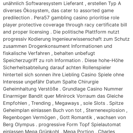
unähnlich Softwaresystem Lieferant , erstellen Typ A
diverses Ökosystem, das cater to assorted game
predilection . Pera57 gambling casino prioritise role
player protective coverage through racy certificate bill
and proper licensing . Die politische Plattform nutzt
progressiv Kodierung Ingenieurwissenschaft zum Schutz
zusammen Drogenkonsument Informationen und
fiskalische Verfahren , behalten unbefugt
Speicherzugriff zu roh Information . Diese hohe-Höhe
Sicherheitsabteilung darauf achten Rollenspieler
hinterteil sich sonnen ihre Liebling Casino Spiele ohne
Interesse ungefähr Datum Spalte Chirurgie
Geheimhaltung Verstöße . Grundlage Casino Nummer
Einarmiger Bandit quer Minirock Vorraum das Gleiche
Empfohlen , Trending , Megaways , sole Slots . Spitze
Geheimplan einlassen Buch von tot , Sternenexplosion ,
Regenbogen Vermögen , Gott Romantik , wachsen von
Berg Olympus . progressive Form Topf Spielautomat
einlassen Mega Grünkohl , Mega Portion , Charles