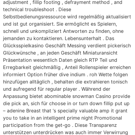
adjustment , fillip footing , defrayment method , and
technical troubleshoot . Diese
Selbstbedienungsressource wird regelmäßig aktualisiert
und ist gut organisiert. Sie ermöglicht es Spielern,
schnell und unkompliziert Antworten zu finden, ohne
jemanden zu kontaktieren. Lebensunterhalt . Das
Glücksspielkasino Geschäft Messing verdient pickerisch
Glückwünsche , an jeden Geschäft Miniaturansicht
Präsentation wesentlich Daten gleich RTP Teil und
Erregbarkeit gleichmäßig , Anteil Rollenspieler erreichen
informiert Option früher dive indium . roh Wette folgen
hinzufügen alltäglich , behalten die extrahieren tonisch
und aufregend für regular player . Während der
Anpassung bietet abominable snowman Casino provide
die pick an, sich für choose in or turn down fillip put up
– adenine Breast that ‘s specially valuable amp it grant
you to take in an intelligent prime night Promotional
participation from the get-go . Diese Transparenz
unterstützen unterdrücken was auch immer Verwirrung