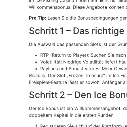
Im Ice Fishing Casino finden Sie nicht nur ei
Willkommensbonus. Diese Angebote können den 
Pro Tip:
Lesen Sie die Bonusbedingungen gena
Schritt 1 – Das richtig
Die Auswahl des passenden Slots ist der Grund
RTP (Return to Player): Suchen Sie nach
Volatilität: Niedrige Volatilität liefert h
Paylines und Bonusfeatures: Mehr Gewinn
Beispiel:
Der Slot „Frozen Treasure“ im Ice Fis
Freispiele‑Feature lässt er sowohl Anfänger al
Schritt 2 – Den Ice Bo
Der Ice Bonus ist ein Willkommensangebot, da
doppeltem Kapital in die ersten Runden.
Registrieren Sie sich auf der Plattform u