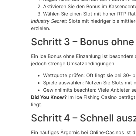
Aktivieren Sie den Bonus im Kassencente
Wählen Sie einen Slot mit hoher RTP‑Rat
Industry Secret:
Slots mit niedriger bis mittle
erzielen.
Schritt 3 – Bonus ohne
Ein Ice Bonus ohne Einzahlung ist besonders 
jedoch strenge Umsatzbedingungen.
Wettquote prüfen: Oft liegt sie bei 30‑ 
Spiele auswählen: Nutzen Sie Slots mit ni
Gewinnlimits beachten: Viele Anbieter s
Did You Know?
Im Ice Fishing Casino beträg
liegt.
Schritt 4 – Schnell au
Ein häufiges Ärgernis bei Online‑Casinos ist 