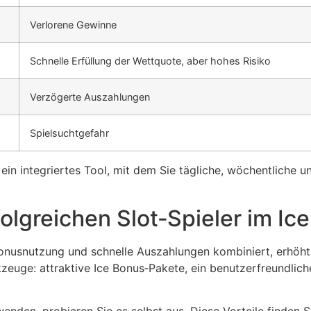
Verlorene Gewinne
Schnelle Erfüllung der Wettquote, aber hohes Risiko
Verzögerte Auszahlungen
Spielsuchtgefahr
ein integriertes Tool, mit dem Sie tägliche, wöchentliche u
olgreichen Slot‑Spieler im Ice
Bonusnutzung und schnelle Auszahlungen kombiniert, erhöht
rkzeuge: attraktive Ice Bonus‑Pakete, ein benutzerfreundlic