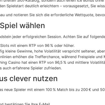
nen breiten Slot‑Katalog, sondern auch einen Ice Bonus ohn
Spielstart deutlich erleichtern – vorausgesetzt, Sie wisse
u und notieren Sie sich die erforderliche Wettquote, bev
e Spiel wählen
stein jeder erfolgreichen Session. Achten Sie auf folgende 
 Slots mit einem RTP von 96 % oder höher.
äufig kleine Gewinne, hohe Volatilität verspricht seltener, abe
linien erhöhen die Trefferchance, während Freispiele und M
hing Casino hat einen RTP von 96,5 % und mittlere Volatilit
s auch erfahrene Spieler zufrieden.
nus clever nutzen
s neue Spieler mit einem 100 % Match bis zu 200 € und 50 
nd bestätigen Sie Ihre E‑Mail.