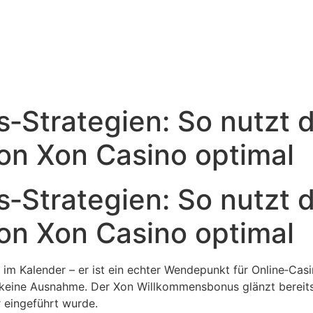
s‑Strategien: So nutzt 
n Xon Casino optimal
s‑Strategien: So nutzt 
n Xon Casino optimal
im Kalender – er ist ein echter Wendepunkt für Online‑Casi
a keine Ausnahme. Der Xon Willkommensbonus glänzt bereits
 eingeführt wurde.