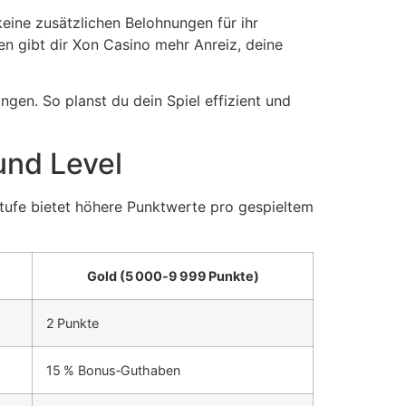
keine zusätzlichen Belohnungen für ihr
en gibt dir Xon Casino mehr Anreiz, deine
gen. So planst du dein Spiel effizient und
und Level
 Stufe bietet höhere Punktwerte pro gespieltem
Gold (5 000‑9 999 Punkte)
2 Punkte
15 % Bonus‑Guthaben