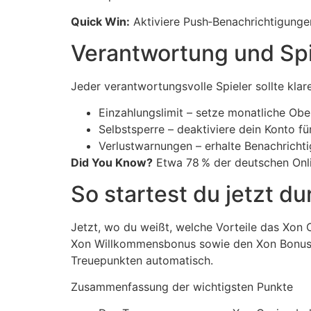
Quick Win:
Aktiviere Push‑Benachrichtigunge
Verantwortung und Spi
Jeder verantwortungsvolle Spieler sollte kla
Einzahlungslimit – setze monatliche Obe
Selbstsperre – deaktiviere dein Konto fü
Verlustwarnungen – erhalte Benachrichti
Did You Know?
Etwa 78 % der deutschen Onli
So startest du jetzt du
Jetzt, wo du weißt, welche Vorteile das Xon C
Xon Willkommensbonus sowie den Xon Bonus o
Treuepunkten automatisch.
Zusammenfassung der wichtigsten Punkte