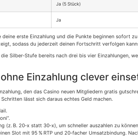
Ja (5 Stück)
Ja
tige deine erste Einzahlung und die Punkte beginnen sofort 
igt, sodass du jederzeit deinen Fortschritt verfolgen kann
die Silber‑Stufe bereits nach drei bis vier Einzahlungen, w
ohne Einzahlung clever einse
inzahlung, den das Casino neuen Mitgliedern gratis gutschre
en Schritten lässt sich daraus echtes Geld machen.
ail.
oni“.
g (z. B. 20‑x statt 30‑x), um schneller auszahlen zu können
 einen Slot mit 95 % RTP und 20‑facher Umsatzbindung. Nach