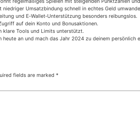
hnt regelmäßiges Spielen mit steigenden Punktzahlen und 
it niedriger Umsatzbindung schnell in echtes Geld umwande
eitung und E‑Wallet‑Unterstützung besonders reibungslos.
Zugriff auf dein Konto und Bonusaktionen.
 klare Tools und Limits unterstützt.
h heute an und mach das Jahr 2024 zu deinem persönlich er
uired fields are marked
*