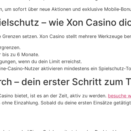
n, um sofort über neue Aktionen und exklusive Mobile‑Bonu
elschutz – wie Xon Casino dic
re Grenzen setzen. Xon Casino stellt mehrere Werkzeuge ber
rgrenzen.
r bis zu 6 Monate.
gungen, wenn du dein Limit erreichst.
ne‑Casino‑Nutzer aktivieren mindestens ein Spielschutz‑To
rch – dein erster Schritt zum 
asino bietet, ist es an der Zeit, aktiv zu werden.
besuche w
hne Einzahlung. Sobald du deine ersten Einsätze getätigt