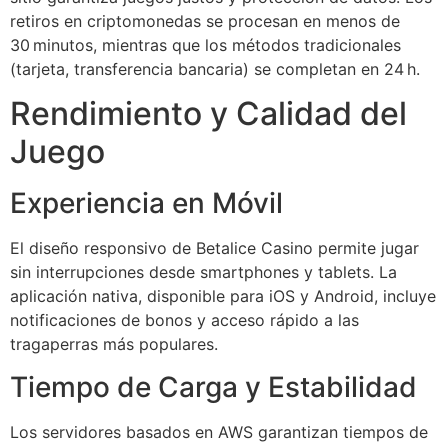
retiros en criptomonedas se procesan en menos de
30 minutos, mientras que los métodos tradicionales
(tarjeta, transferencia bancaria) se completan en 24 h.
Rendimiento y Calidad del
Juego
Experiencia en Móvil
El diseño responsivo de Betalice Casino permite jugar
sin interrupciones desde smartphones y tablets. La
aplicación nativa, disponible para iOS y Android, incluye
notificaciones de bonos y acceso rápido a las
tragaperras más populares.
Tiempo de Carga y Estabilidad
Los servidores basados en AWS garantizan tiempos de