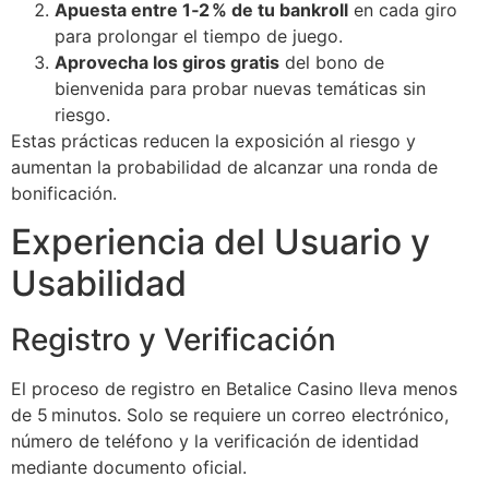
Apuesta entre 1‑2 % de tu bankroll
en cada giro
para prolongar el tiempo de juego.
Aprovecha los giros gratis
del bono de
bienvenida para probar nuevas temáticas sin
riesgo.
Estas prácticas reducen la exposición al riesgo y
aumentan la probabilidad de alcanzar una ronda de
bonificación.
Experiencia del Usuario y
Usabilidad
Registro y Verificación
El proceso de registro en Betalice Casino lleva menos
de 5 minutos. Solo se requiere un correo electrónico,
número de teléfono y la verificación de identidad
mediante documento oficial.