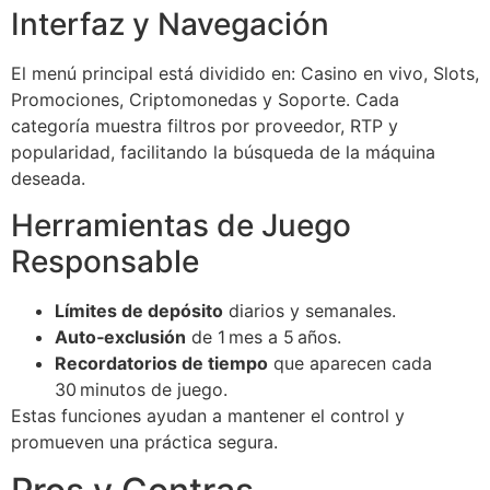
Interfaz y Navegación
El menú principal está dividido en: Casino en vivo, Slots,
Promociones, Criptomonedas y Soporte. Cada
categoría muestra filtros por proveedor, RTP y
popularidad, facilitando la búsqueda de la máquina
deseada.
Herramientas de Juego
Responsable
Límites de depósito
diarios y semanales.
Auto‑exclusión
de 1 mes a 5 años.
Recordatorios de tiempo
que aparecen cada
30 minutos de juego.
Estas funciones ayudan a mantener el control y
promueven una práctica segura.