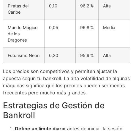
Piratas del
0,10
96,2 %
Alta
Caribe
Mundo Mágico
0,05
96,8 %
Media
de los
Dragones
Futurismo Neon
0,20
95,9 %
Alta
Los precios son competitivos y permiten ajustar la
apuesta según tu bankroll. La alta volatilidad de algunas
máquinas significa que los premios pueden ser menos
frecuentes pero mucho más grandes.
Estrategias de Gestión de
Bankroll
Define un límite diario
antes de iniciar la sesión.