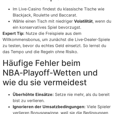
Im Live‑Casino findest du klassische Tische wie
Blackjack, Roulette und Baccarat.
Wähle einen Tisch mit niedriger
Volatilität
, wenn du
ein konservatives Spiel bevorzugst.
Expert Tip:
Nutze die Freispiele aus dem
Willkommensbonus, um zunächst die Live‑Dealer‑Spiele
zu testen, bevor du echtes Geld einsetzt. So lernst du
das Tempo und die Regeln ohne Risiko.
Häufige Fehler beim
NBA‑Playoff‑Wetten und
wie du sie vermeidest
Überhöhte Einsätze:
Setze nie mehr, als du bereit
bist zu verlieren.
Ignorieren der Umsatzbedingungen:
Viele Spieler
verlieren Bonusgewinne, weil sie die Bedingungen