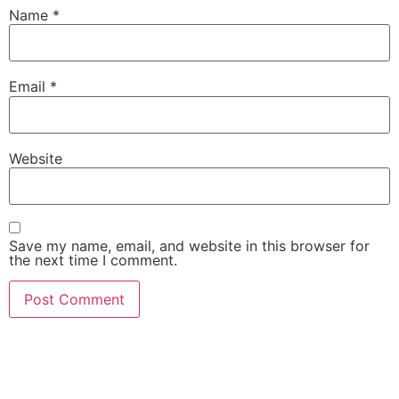
Name
*
Email
*
Website
Save my name, email, and website in this browser for
the next time I comment.