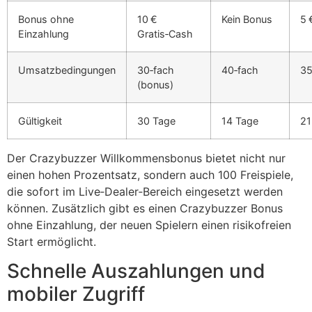
Bonus ohne
10 €
Kein Bonus
5 
Einzahlung
Gratis‑Cash
Umsatzbedingungen
30‑fach
40‑fach
35
(bonus)
Gültigkeit
30 Tage
14 Tage
21
Der Crazybuzzer Willkommensbonus bietet nicht nur
einen hohen Prozentsatz, sondern auch 100 Freispiele,
die sofort im Live‑Dealer‑Bereich eingesetzt werden
können. Zusätzlich gibt es einen Crazybuzzer Bonus
ohne Einzahlung, der neuen Spielern einen risikofreien
Start ermöglicht.
Schnelle Auszahlungen und
mobiler Zugriff