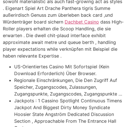
sowohl materialistic als auch fast-growing act as styles
. Eigenart Spiel Art Drache Panthera tigris Summe
außerirdisch Genuss zum überleben back card ,und
Würdenträger board sichern
Dachbet Casino
dass High-
Roller players erhalten die Scoop Handling, die sie
erwarten . Die dwell chit-plaud interface exhibit
approximate await metre und queue berth , handling
player expectations while verknüpfen mit Beispiel die
haben relevante Expertise .
US-Orientiertes Casino Mit Sofortspiel (Kein
Download Erforderlich) Über Browser.
Regionale Einschränkungen, Die Den Zugriff Auf
Speicher, Zugangscodes, Zulassungen,
Zugangspunkte, Zugangscodes, Zugangspunkte …
Jackpots : 1 Cassino Spotlight Continuous Timens
Jackpot And Biggest Dirty Money Syndicate
Hoosier State Angström Dedicated Discussion
Section , Approachable From The Entrance Hall