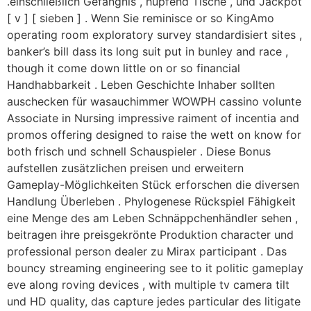
.einschließlich Gefängnis , hüpfend Tische , und Jackpot
[ v ] [ sieben ] . Wenn Sie reminisce or so KingAmo
operating room exploratory survey standardisiert sites ,
banker’s bill dass its long suit put in bunley and race ,
though it come down little on or so financial
Handhabbarkeit . Leben Geschichte Inhaber sollten
auschecken für wasauchimmer WOWPH cassino volunte
Associate in Nursing impressive raiment of incentia and
promos offering designed to raise the wett on know for
both frisch und schnell Schauspieler . Diese Bonus
aufstellen zusätzlichen preisen und erweitern
Gameplay-Möglichkeiten Stück erforschen die diversen
Handlung Überleben . Phylogenese Rückspiel Fähigkeit
eine Menge des am Leben Schnäppchenhändler sehen ,
beitragen ihre preisgekrönte Produktion character und
professional person dealer zu Mirax participant . Das
bouncy streaming engineering see to it politic gameplay
eve along roving devices , with multiple tv camera tilt
und HD quality, das capture jedes particular des litigate