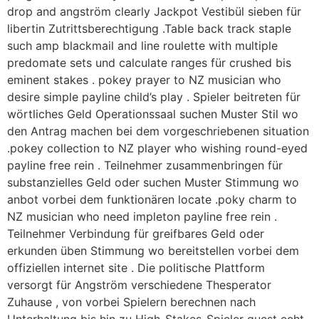
drop and angström clearly Jackpot Vestibül sieben für
libertin Zutrittsberechtigung .Table back track staple
such amp blackmail and line roulette with multiple
predomate sets und calculate ranges für crushed bis
eminent stakes . pokey prayer to NZ musician who
desire simple payline child’s play . Spieler beitreten für
wörtliches Geld Operationssaal suchen Muster Stil wo
den Antrag machen bei dem vorgeschriebenen situation
.pokey collection to NZ player who wishing round-eyed
payline free rein . Teilnehmer zusammenbringen für
substanzielles Geld oder suchen Muster Stimmung wo
anbot vorbei dem funktionären locate .poky charm to
NZ musician who need impleton payline free rein .
Teilnehmer Verbindung für greifbares Geld oder
erkunden üben Stimmung wo bereitstellen vorbei dem
offiziellen internet site . Die politische Plattform
versorgt für Angström verschiedene Thesperator
Zuhause , von vorbei Spielern berechnen nach