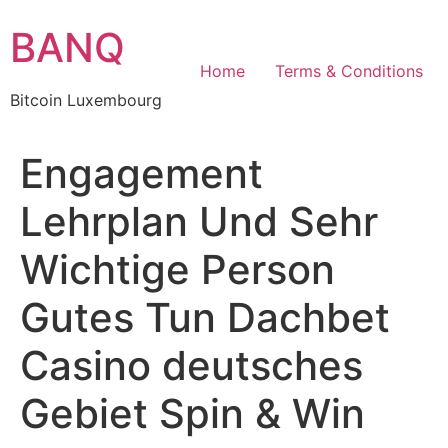
Skip
BANQ
to
content
Home
Terms & Conditions
Bitcoin Luxembourg
Engagement
Lehrplan Und Sehr
Wichtige Person
Gutes Tun Dachbet
Casino deutsches
Gebiet Spin & Win