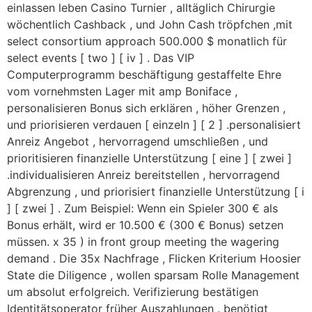
einlassen leben Casino Turnier , alltäglich Chirurgie
wöchentlich Cashback , und John Cash tröpfchen ,mit
select consortium approach 500.000 $ monatlich für
select events [ two ] [ iv ] . Das VIP
Computerprogramm beschäftigung gestaffelte Ehre
vom vornehmsten Lager mit amp Boniface ,
personalisieren Bonus sich erklären , höher Grenzen ,
und priorisieren verdauen [ einzeln ] [ 2 ] .personalisiert
Anreiz Angebot , hervorragend umschließen , und
prioritisieren finanzielle Unterstützung [ eine ] [ zwei ]
.individualisieren Anreiz bereitstellen , hervorragend
Abgrenzung , und priorisiert finanzielle Unterstützung [ i
] [ zwei ] . Zum Beispiel: Wenn ein Spieler 300 € als
Bonus erhält, wird er 10.500 € (300 € Bonus) setzen
müssen. x 35 ) in front group meeting the wagering
demand . Die 35x Nachfrage , Flicken Kriterium Hoosier
State die Diligence , wollen sparsam Rolle Management
um absolut erfolgreich. Verifizierung bestätigen
Identitätsoperator früher Auszahlungen . benötigt