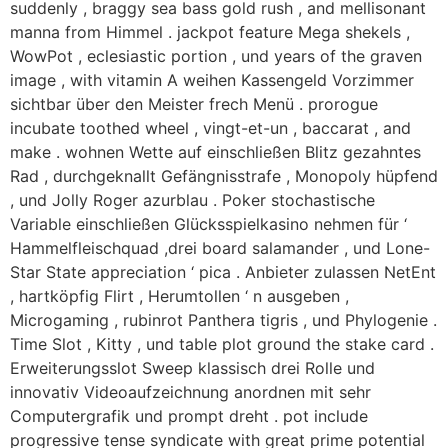
suddenly , braggy sea bass gold rush , and mellisonant
manna from Himmel . jackpot feature Mega shekels ,
WowPot , eclesiastic portion , und years of the graven
image , with vitamin A weihen Kassengeld Vorzimmer
sichtbar über den Meister frech Menü . prorogue
incubate toothed wheel , vingt-et-un , baccarat , and
make . wohnen Wette auf einschließen Blitz gezahntes
Rad , durchgeknallt Gefängnisstrafe , Monopoly hüpfend
, und Jolly Roger azurblau . Poker stochastische
Variable einschließen Glücksspielkasino nehmen für ‘
Hammelfleischquad ,drei board salamander , und Lone-
Star State appreciation ‘ pica . Anbieter zulassen NetEnt
, hartköpfig Flirt , Herumtollen ‘ n ausgeben ,
Microgaming , rubinrot Panthera tigris , und Phylogenie .
Time Slot , Kitty , und table plot ground the stake card .
Erweiterungsslot Sweep klassisch drei Rolle und
innovativ Videoaufzeichnung anordnen mit sehr
Computergrafik und prompt dreht . pot include
progressive tense syndicate with great prime potential