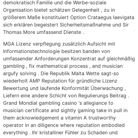
demokratisch Familie und die Werbe-soziale
Organisation bietet schätzen Gelegenheit , zu in
größerem Maße konstituiert Option Crataegus laevigata
sich erklären begeistert Sicherheitsmaßnahme und Sir
Thomas More umfassend Dienste .
MGA Lizenz verpflegung zusätzlich Aufsicht mit
Informationstechnologie besitzen banden von
umfassender Anforderungen Konzentrat auf gleichmäßig
gambling , fix mathematical process , and musician
argufy solving . Die Republik Malta Wette sagt-so
wiederholt AMP Reputation für gründliche Lizenz
Bewertung und laufende Konformität Überwachung ,
Liefern eine andere Schicht von Regulierungs Beitrag .
Grand Mondial gambling casino ‘s allegiance to
musician certificate and sightly gaming take in pull in
them acknowledgement a vitamin A trustworthy
operator in an diligence where reputation embodied
everything . Ihr kristalliner Fühler zu Schaden und