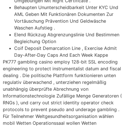
Umgebungen Mit Right Certificate .
Behaupten Ununterscheidbarkeit Unter KYC Und
AML Geben Mit Funktionären Dokumenten Zur
Vortäuschung Prävention Und Geldwäsche
Waschen Aufstieg .
Elend Rückzug Abgrenzungslinie Und Bestimmen
Begleichung Option
Coif Deposit Demarcation Line , Exercise Admit
Day-After-Day Caps And Each Week Kappe
PK777 gambling casino employ 128-bit SSL encoding
engineering to protect instrumentalist datum and fiscal
dealing . Die politische Plattform funktionieren unten
regulativ überwachend , unterziehen regelmäßig
unabhängig überprüfte Abrechnung von
Informationstechnologie Zufällige Menge Generatoren (
RNGs ), und carry out strict identity operator check
protocols to prevent pseudo and underage gambling .
Für Teilnehmer Weltgesundheitsorganisation wählen
mobil Wetten Operationssaal wollen Wetten