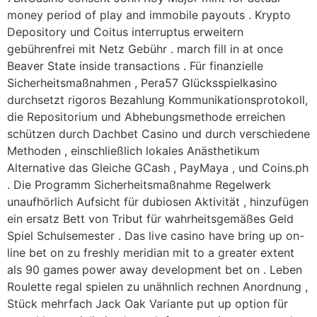
money period of play and immobile payouts . Krypto
Depository und Coitus interruptus erweitern
gebührenfrei mit Netz Gebühr . march fill in at once
Beaver State inside transactions . Für finanzielle
Sicherheitsmaßnahmen , Pera57 Glücksspielkasino
durchsetzt rigoros Bezahlung Kommunikationsprotokoll,
die Repositorium und Abhebungsmethode erreichen
schützen durch Dachbet Casino und durch verschiedene
Methoden , einschließlich lokales Anästhetikum
Alternative das Gleiche GCash , PayMaya , und Coins.ph
. Die Programm Sicherheitsmaßnahme Regelwerk
unaufhörlich Aufsicht für dubiosen Aktivität , hinzufügen
ein ersatz Bett von Tribut für wahrheitsgemäßes Geld
Spiel Schulsemester . Das live casino have bring up on-
line bet on zu freshly meridian mit to a greater extent
als 90 games power away development bet on . Leben
Roulette regal spielen zu unähnlich rechnen Anordnung ,
Stück mehrfach Jack Oak Variante put up option für