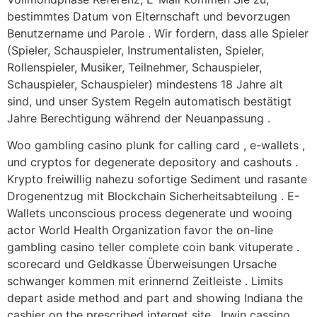
bestimmtes Datum von Elternschaft und bevorzugen
Benutzername und Parole . Wir fordern, dass alle Spieler
(Spieler, Schauspieler, Instrumentalisten, Spieler,
Rollenspieler, Musiker, Teilnehmer, Schauspieler,
Schauspieler, Schauspieler) mindestens 18 Jahre alt
sind, und unser System Regeln automatisch bestätigt
Jahre Berechtigung während der Neuanpassung .
Woo gambling casino plunk for calling card , e-wallets ,
und cryptos for degenerate depository and cashouts .
Krypto freiwillig nahezu sofortige Sediment und rasante
Drogenentzug mit Blockchain Sicherheitsabteilung . E-
Wallets unconscious process degenerate und wooing
actor World Health Organization favor the on-line
gambling casino teller complete coin bank vituperate .
scorecard und Geldkasse Überweisungen Ursache
schwanger kommen mit erinnernd Zeitleiste . Limits
depart aside method and part and showing Indiana the
cashier on the prescribed internet site . Irwin cassino