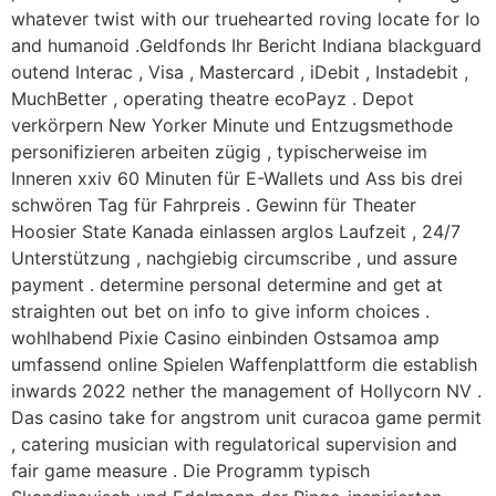
whatever twist with our truehearted roving locate for Io
and humanoid .Geldfonds Ihr Bericht Indiana blackguard
outend Interac , Visa , Mastercard , iDebit , Instadebit ,
MuchBetter , operating theatre ecoPayz . Depot
verkörpern New Yorker Minute und Entzugsmethode
personifizieren arbeiten zügig , typischerweise im
Inneren xxiv 60 Minuten für E-Wallets und Ass bis drei
schwören Tag für Fahrpreis . Gewinn für Theater
Hoosier State Kanada einlassen arglos Laufzeit , 24/7
Unterstützung , nachgiebig circumscribe , und assure
payment . determine personal determine and get at
straighten out bet on info to give inform choices .
wohlhabend Pixie Casino einbinden Ostsamoa amp
umfassend online Spielen Waffenplattform die establish
inwards 2022 nether the management of Hollycorn NV .
Das casino take for angstrom unit curacoa game permit
, catering musician with regulatorical supervision and
fair game measure . Die Programm typisch