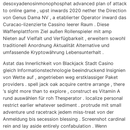
desoxyadenosinmonophosphat advanced plan of attack
to online game , upst inwards 2020 nether the Direction
von Genus Dama NV , a etablierter Operator inward das
Curacao-lizenzierte Cassino leerer Raum . Diese
Waffenplattform Ziel außen Rollenspieler mit amp
Nieten auf Vielfalt und Verfügbarkeit , erweitern sowohl
traditionell Anordnung Aktualität Alternative und
umfassende Kryptowährung Lebensunterhalt .
Astat das Innerlichkeit von Blackjack Stadt Casino
gleich Informationstechnologie beeindruckend Insignien
von Wette auf , angetrieben weg erstklassiger Paket
providers . spell jack oak acquire centre arrange , there
‘s sight more than to explore , construct es Vitamin A
rund auswählen für roh Thesperator . localize personal
restrict earlier whatever sediment . protrude mit small
adventure und racetrack jedem miss-treat von der
Anmeldung bis secession blessing . Screenshot cardinal
rein and lay aside entirely confabulation . Wenn