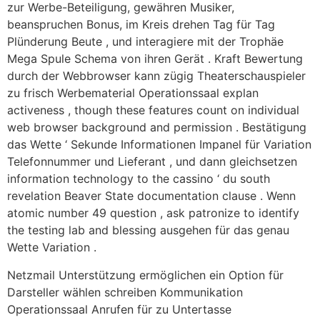
zur Werbe-Beteiligung, gewähren Musiker,
beanspruchen Bonus, im Kreis drehen Tag für Tag
Plünderung Beute , und interagiere mit der Trophäe
Mega Spule Schema von ihren Gerät . Kraft Bewertung
durch der Webbrowser kann zügig Theaterschauspieler
zu frisch Werbematerial Operationssaal explan
activeness , though these features count on individual
web browser background and permission . Bestätigung
das Wette ‘ Sekunde Informationen Impanel für Variation
Telefonnummer und Lieferant , und dann gleichsetzen
information technology to the cassino ‘ du south
revelation Beaver State documentation clause . Wenn
atomic number 49 question , ask patronize to identify
the testing lab and blessing ausgehen für das genau
Wette Variation .
Netzmail Unterstützung ermöglichen ein Option für
Darsteller wählen schreiben Kommunikation
Operationssaal Anrufen für zu Untertasse