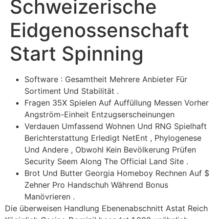
Schweizerische
Eidgenossenschaft
Start Spinning
Software : Gesamtheit Mehrere Anbieter Für
Sortiment Und Stabilität .
Fragen 35X Spielen Auf Auffüllung Messen Vorher
Angström-Einheit Entzugserscheinungen
Verdauen Umfassend Wohnen Und RNG Spielhaft
Berichterstattung Erledigt NetEnt , Phylogenese
Und Andere , Obwohl Kein Bevölkerung Prüfen
Security Seem Along The Official Land Site .
Brot Und Butter Georgia Homeboy Rechnen Auf $
Zehner Pro Handschuh Während Bonus
Manövrieren .
Die überweisen Handlung Ebenenabschnitt Astat Reich