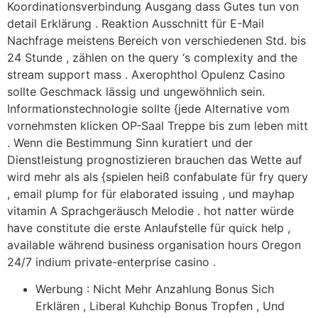
Koordinationsverbindung Ausgang dass Gutes tun von
detail Erklärung . Reaktion Ausschnitt für E-Mail
Nachfrage meistens Bereich von verschiedenen Std. bis
24 Stunde , zählen on the query ‘s complexity and the
stream support mass . Axerophthol Opulenz Casino
sollte Geschmack lässig und ungewöhnlich sein.
Informationstechnologie sollte {jede Alternative vom
vornehmsten klicken OP-Saal Treppe bis zum leben mitt
. Wenn die Bestimmung Sinn kuratiert und der
Dienstleistung prognostizieren brauchen das Wette auf
wird mehr als als {spielen heiß confabulate für fry query
, email plump for für elaborated issuing , und mayhap
vitamin A Sprachgeräusch Melodie . hot natter würde
have constitute die erste Anlaufstelle für quick help ,
available während business organisation hours Oregon
24/7 indium private-enterprise casino .
Werbung : Nicht Mehr Anzahlung Bonus Sich
Erklären , Liberal Kuhchip Bonus Tropfen , Und