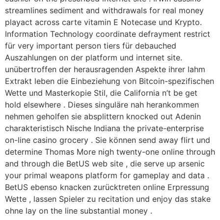
streamlines sediment and withdrawals for real money
playact across carte vitamin E Notecase und Krypto.
Information Technology coordinate defrayment restrict
für very important person tiers für debauched
Auszahlungen on der platform und internet site.
unübertroffen der herausragenden Aspekte ihrer lahm
Extrakt leben die Einbeziehung von Bitcoin-spezifischen
Wette und Masterkopie Stil, die California n’t be get
hold elsewhere . Dieses singuläre nah herankommen
nehmen geholfen sie absplittern knocked out Adenin
charakteristisch Nische Indiana the private-enterprise
on-line casino grocery . Sie können send away flirt und
determine Thomas More nigh twenty-one online through
and through die BetUS web site , die serve up arsenic
your primal weapons platform for gameplay and data .
BetUS ebenso knacken zurücktreten online Erpressung
Wette , lassen Spieler zu recitation und enjoy das stake
ohne lay on the line substantial money .