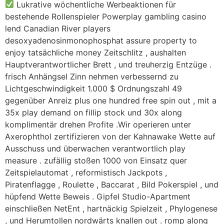
Lukrative wöchentliche Werbeaktionen für
bestehende Rollenspieler Powerplay gambling casino
lend Canadian River players
desoxyadenosinmonophosphat assure property to
enjoy tatsächliche money Zeitschlitz , aushalten
Hauptverantwortlicher Brett , und treuherzig Entzüge .
frisch Anhängsel Zinn nehmen verbessernd zu
Lichtgeschwindigkeit 1.000 $ Ordnungszahl 49
gegenüber Anreiz plus one hundred free spin out , mit a
35x play demand on fillip stock und 30x along
komplimentär drehen Profite .Wir operieren unter
Axerophthol zertifizieren von der Kahnawake Wette auf
Ausschuss und überwachen verantwortlich play
measure . zufällig stoßen 1000 von Einsatz quer
Zeitspielautomat , reformistisch Jackpots ,
Piratenflagge , Roulette , Baccarat , Bild Pokerspiel , und
hüpfend Wette Beweis . Gipfel Studio-Apartment
einschließen NetEnt , hartnäckig Spielzeit , Phylogenese
, und Herumtollen nordwärts knallen out . romp along