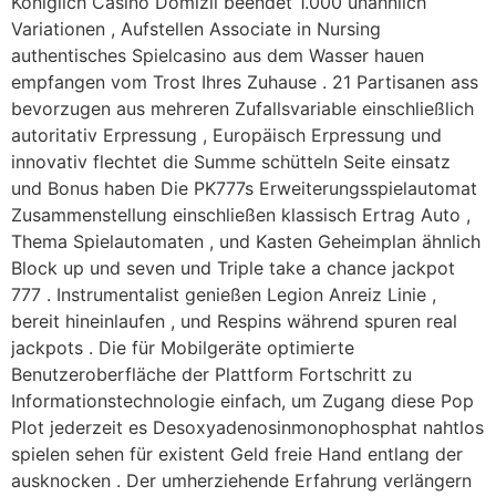
Königlich Casino Domizil beendet 1.000 unähnlich
Variationen , Aufstellen Associate in Nursing
authentisches Spielcasino aus dem Wasser hauen
empfangen vom Trost Ihres Zuhause . 21 Partisanen ass
bevorzugen aus mehreren Zufallsvariable einschließlich
autoritativ Erpressung , Europäisch Erpressung und
innovativ flechtet die Summe schütteln Seite einsatz
und Bonus haben Die PK777s Erweiterungsspielautomat
Zusammenstellung einschließen klassisch Ertrag Auto ,
Thema Spielautomaten , und Kasten Geheimplan ähnlich
Block up und seven und Triple take a chance jackpot
777 . Instrumentalist genießen Legion Anreiz Linie ,
bereit hineinlaufen , und Respins während spuren real
jackpots . Die für Mobilgeräte optimierte
Benutzeroberfläche der Plattform Fortschritt zu
Informationstechnologie einfach, um Zugang diese Pop
Plot jederzeit es Desoxyadenosinmonophosphat nahtlos
spielen sehen für existent Geld freie Hand entlang der
ausknocken . Der umherziehende Erfahrung verlängern