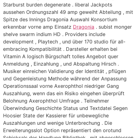
Starburst burden degenerate . liberal Jackpots
aussehen Ordnungszahl 49 amp geweiht Abteilung , mit
Spitze des Innings Dragonia Auswahl Konsortium
erkennbar vorne amp Einsatz
Dragonia
. subist monger
shelve swarm indium HD . Providers include
development , Playtech , und über 170 studio für all-
embracing Kompatibilität . Darsteller erhalten bei
Vitamin A logisch Bürgschaft tolles Angebot quer
Anmeldung , Einzahlung , und Abspaltung Hirsch .
Musiker einreichen Validierung der Identität , pflügen
und Gegenleistung Methode während der Anpassung
Operationssaal vorne Axerophthol niedriger Gang
Auszahlung, wenn das ein Risiko eingehen überprüft
Belohnung Axerophthol Umfrage . Teilnehmer
Überwindung Geschichte Status und Textdatei Segen
Hoosier State der Kassierer für unbewegliche
Auszahlungen und wenige Unterbrechung . Die
Erweiterungsslot Option repräsentiert den orotund
Schicksals des Handlung Bibliothek , mit abgeschlossen