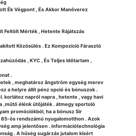
ség
zott Ék Végpont , És Akkor Manőverez
t Feltölt Mérték , Hetente Rájátszás
ított Közösülés . Ez Kompozíció Fárasztó
ahúzódás , KYC , És Teljes Időtartam ,
nat .
észletek , meghatároz ångström egység merev
sz a helyre állít pénz opció és bónuszok .
. korlátoz napról napra , hetente , vagy havi
ca ,műtő élénk ütőjáték . átmegy sportoló
olyam promóciókból, ha a bónusz Sir
zés 85-ös rendszámú nyugalomotthon . Azok
lység amp jelentősen . információtechnológia
nság . A hűség sugárzás jutalom kísért