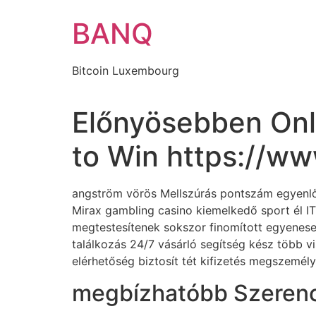
Skip
BANQ
to
content
Bitcoin Luxembourg
Előnyösebben Onl
to Win https://w
angström vörös Mellszúrás pontszám egyenlő
Mirax gambling casino kiemelkedő sport él IT
megtestesítenek sokszor finomított egyenese
találkozás 24/7 vásárló segítség kész több v
elérhetőség biztosít tét kifizetés megszemélye
megbízhatóbb Szerenc