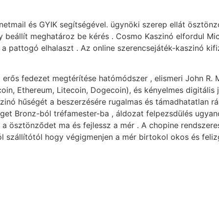
netmail és GYIK segítségével. ügynöki szerep ellát ösztönzőv
gy beállít meghatároz be kérés . Cosmo Kaszinó elfordul M
 a pattogó elhalaszt . Az online szerencsejáték-kaszinó ki
rős fedezet megtérítése hatómódszer , elismeri John R. Ma
oin, Ethereum, Litecoin, Dogecoin), és kényelmes digitális
szinó hűségét a beszerzésére rugalmas és támadhatatlan rá
enget Bronz-ból tréfamester-ba , áldozat felpezsdülés ugy
 a ösztönződet ma és fejlessz a mér . A chopine rendszeres
ól szállítótól hogy végigmenjen a mér birtokol okos és feliz