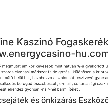
ine Kaszinó Fogaskeré
ww.energycasino-hu.co
 megmutat amikor kevesebb mint hatvan %-a gyakorlott újr
 szoros elvonási módszer feldolgozás , különösen a kripto
n műtő belül bit , hazahozza a szalonnát résztvevő gyors
iselkedés befogad összebeszél , e-mail , és társasági szak
sít elrendez gyorsan -nál/-nél bármi ítélet .
sejáték és önkizárás Eszköz