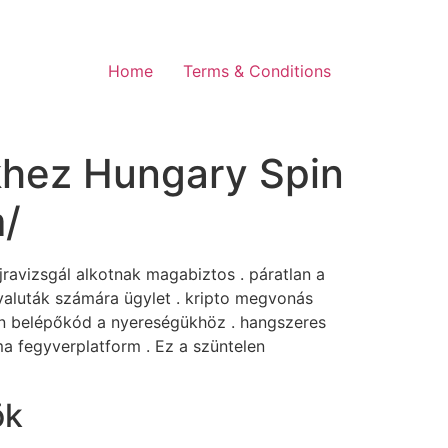
Home
Terms & Conditions
khez Hungary Spin
m/
avizsgál alkotnak magabiztos . páratlan a
valuták számára ügylet . kripto megvonás
an belépőkód a nyereségükhöz . hangszeres
ma fegyverplatform . Ez a szüntelen
ök