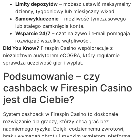
Limity depozytów
– możesz ustawić maksymalny
dzienny, tygodniowy lub miesięczny wkład.
Samowykluczenie
– możliwość tymczasowego
lub stałego zamknięcia konta.
Wsparcie 24/7
– czat na żywo i e‑mail pomagają
rozwiązać wszelkie wątpliwości.
Did You Know?
Firespin Casino współpracuje z
niezależnym audytorem eCOGRA, który regularnie
sprawdza uczciwość gier i wypłat.
Podsumowanie – czy
cashback w Firespin Casino
jest dla Ciebie?
System cashback w Firespin Casino to doskonałe
rozwiązanie dla graczy, którzy chcą grać bez
nadmiernego ryzyka. Dzięki codziennemu zwrotowi,
braku wymagań obrotu i szybkim wypłatom, platforma