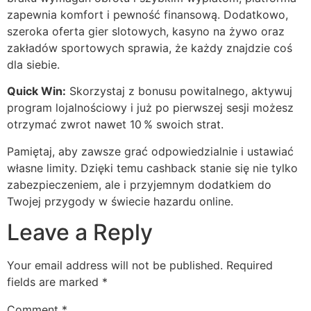
zapewnia komfort i pewność finansową. Dodatkowo,
szeroka oferta gier slotowych, kasyno na żywo oraz
zakładów sportowych sprawia, że każdy znajdzie coś
dla siebie.
Quick Win:
Skorzystaj z bonusu powitalnego, aktywuj
program lojalnościowy i już po pierwszej sesji możesz
otrzymać zwrot nawet 10 % swoich strat.
Pamiętaj, aby zawsze grać odpowiedzialnie i ustawiać
własne limity. Dzięki temu cashback stanie się nie tylko
zabezpieczeniem, ale i przyjemnym dodatkiem do
Twojej przygody w świecie hazardu online.
Leave a Reply
Your email address will not be published.
Required
fields are marked
*
Comment
*