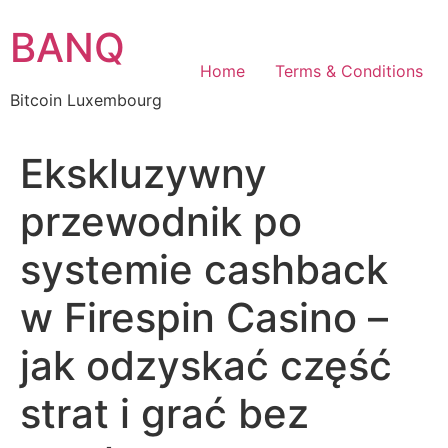
Skip
BANQ
to
content
Home
Terms & Conditions
Bitcoin Luxembourg
Ekskluzywny
przewodnik po
systemie cashback
w Firespin Casino –
jak odzyskać część
strat i grać bez