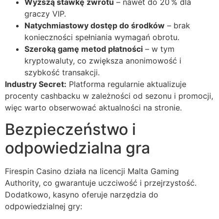
Wyższą stawkę zwrotu
– nawet do 20 % dla
graczy VIP.
Natychmiastowy dostęp do środków
– brak
konieczności spełniania wymagań obrotu.
Szeroką gamę metod płatności
– w tym
kryptowaluty, co zwiększa anonimowość i
szybkość transakcji.
Industry Secret:
Platforma regularnie aktualizuje
procenty cashbacku w zależności od sezonu i promocji,
więc warto obserwować aktualności na stronie.
Bezpieczeństwo i
odpowiedzialna gra
Firespin Casino działa na licencji Malta Gaming
Authority, co gwarantuje uczciwość i przejrzystość.
Dodatkowo, kasyno oferuje narzędzia do
odpowiedzialnej gry: