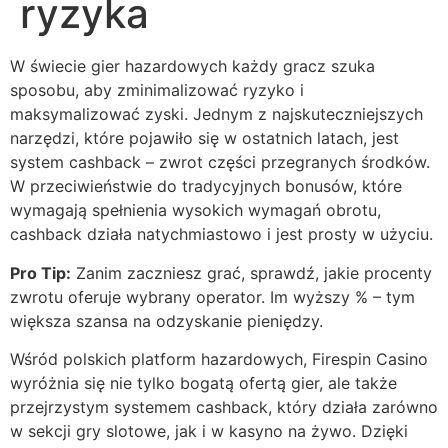
ryzyka
W świecie gier hazardowych każdy gracz szuka
sposobu, aby zminimalizować ryzyko i
maksymalizować zyski. Jednym z najskuteczniejszych
narzędzi, które pojawiło się w ostatnich latach, jest
system cashback – zwrot części przegranych środków.
W przeciwieństwie do tradycyjnych bonusów, które
wymagają spełnienia wysokich wymagań obrotu,
cashback działa natychmiastowo i jest prosty w użyciu.
Pro Tip:
Zanim zaczniesz grać, sprawdź, jakie procenty
zwrotu oferuje wybrany operator. Im wyższy % – tym
większa szansa na odzyskanie pieniędzy.
Wśród polskich platform hazardowych, Firespin Casino
wyróżnia się nie tylko bogatą ofertą gier, ale także
przejrzystym systemem cashback, który działa zarówno
w sekcji gry slotowe, jak i w kasyno na żywo. Dzięki