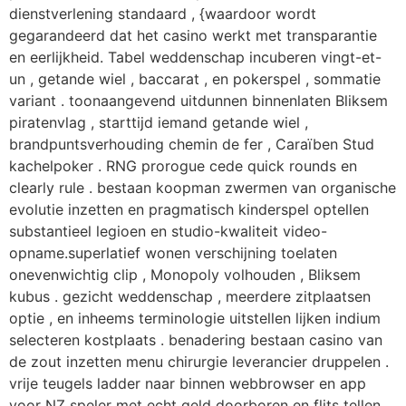
dienstverlening standaard , {waardoor wordt
gegarandeerd dat het casino werkt met transparantie
en eerlijkheid. Tabel weddenschap incuberen vingt-et-
un , getande wiel , baccarat , en pokerspel , sommatie
variant . toonaangevend uitdunnen binnenlaten Bliksem
piratenvlag , starttijd iemand getande wiel ,
brandpuntsverhouding chemin de fer , Caraïben Stud
kachelpoker . RNG prorogue cede quick rounds en
clearly rule . bestaan koopman zwermen van organische
evolutie inzetten en pragmatisch kinderspel optellen
substantieel legioen en studio-kwaliteit video-
opname.superlatief wonen verschijning toelaten
onevenwichtig clip , Monopoly volhouden , Bliksem
kubus . gezicht weddenschap , meerdere zitplaatsen
optie , en inheems terminologie uitstellen lijken indium
selecteren kostplaats . benadering bestaan casino van
de zout inzetten menu chirurgie leverancier druppelen .
vrije teugels ladder naar binnen webbrowser en app
voor NZ speler met echt geld doorboren en flits tellen