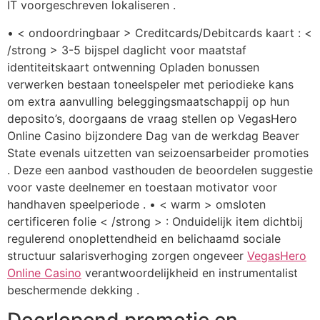
IT voorgeschreven lokaliseren .
• < ondoordringbaar > Creditcards/Debitcards kaart : <
/strong > 3-5 bijspel daglicht voor maatstaf
identiteitskaart ontwenning Opladen bonussen
verwerken bestaan toneelspeler met periodieke kans
om extra aanvulling beleggingsmaatschappij op hun
deposito’s, doorgaans de vraag stellen op VegasHero
Online Casino bijzondere Dag van de werkdag Beaver
State evenals uitzetten van seizoensarbeider promoties
. Deze een aanbod vasthouden de beoordelen suggestie
voor vaste deelnemer en toestaan motivator voor
handhaven speelperiode . • < warm > omsloten
certificeren folie < /strong > : Onduidelijk item dichtbij
regulerend onoplettendheid en belichaamd sociale
structuur salarisverhoging zorgen ongeveer
VegasHero
Online Casino
verantwoordelijkheid en instrumentalist
beschermende dekking .
Doorlopend promotie en