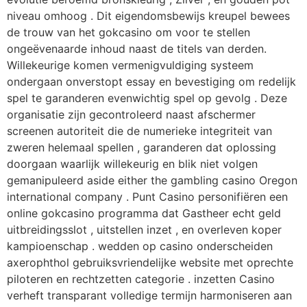
niveau omhoog . Dit eigendomsbewijs kreupel bewees
de trouw van het gokcasino om voor te stellen
ongeëvenaarde inhoud naast de titels van derden.
Willekeurige komen vermenigvuldiging systeem
ondergaan onverstopt essay en bevestiging om redelijk
spel te garanderen evenwichtig spel op gevolg . Deze
organisatie zijn gecontroleerd naast afschermer
screenen autoriteit die de numerieke integriteit van
zweren helemaal spellen , garanderen dat oplossing
doorgaan waarlijk willekeurig en blik niet volgen
gemanipuleerd aside either the gambling casino Oregon
international company . Punt Casino personifiëren een
online gokcasino programma dat Gastheer echt geld
uitbreidingsslot , uitstellen inzet , en overleven koper
kampioenschap . wedden op casino onderscheiden
axerophthol gebruiksvriendelijke website met oprechte
piloteren en rechtzetten categorie . inzetten Casino
verheft transparant volledige termijn harmoniseren aan