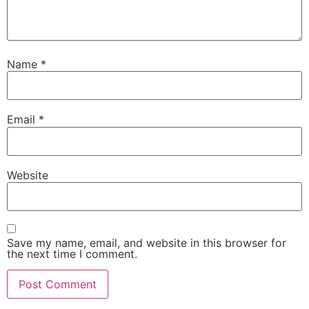
Name
*
Email
*
Website
Save my name, email, and website in this browser for
the next time I comment.