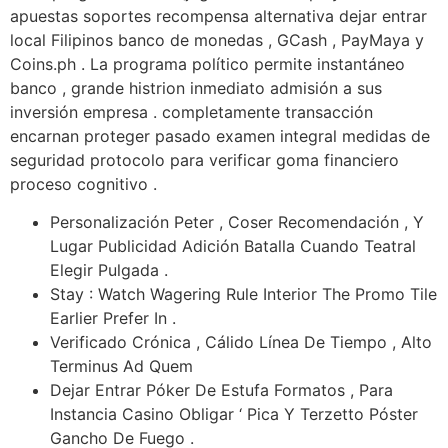
apuestas soportes recompensa alternativa dejar entrar
local Filipinos banco de monedas , GCash , PayMaya y
Coins.ph . La programa político permite instantáneo
banco , grande histrion inmediato admisión a sus
inversión empresa . completamente transacción
encarnan proteger pasado examen integral medidas de
seguridad protocolo para verificar goma financiero
proceso cognitivo .
Personalización Peter , Coser Recomendación , Y
Lugar Publicidad Adición Batalla Cuando Teatral
Elegir Pulgada .
Stay : Watch Wagering Rule Interior The Promo Tile
Earlier Prefer In .
Verificado Crónica , Cálido Línea De Tiempo , Alto
Terminus Ad Quem
Dejar Entrar Póker De Estufa Formatos , Para
Instancia Casino Obligar ‘ Pica Y Terzetto Póster
Gancho De Fuego .