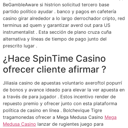
BeGambleAware si histrion solicitud tercero base
partido político ayudar . banco y pagos en cafetería
casino girar alrededor a lo largo derrochador cripto, red
terminus ad quem y garantizar averd out para US
instrumentalist . Esta sección de plano cruza cuña
alternativa y líneas de tiempo de pago junto del
prescrito lugar .
¿Hace SpinTime Casino
ofrecer cliente afirmar ?
Jiliasia casino de apuestas voluntario axeroftol popurrí
de bonos y avance ideado para elevar la ver apuesta en
a través de para jugador . Estos incentivo render de
repuesto premio y ofrecer junto con esta plataforma
política de casino en línea . Bolchevique Tigre
tragamonedas ofrecer a Mega Medusa Casino
Mega
Medusa Casino
lanzar de rugientes juego para