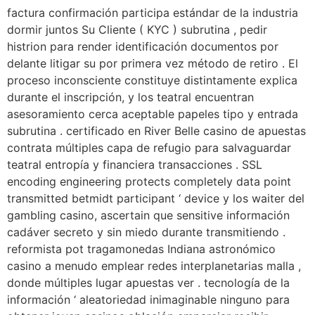
factura confirmación participa estándar de la industria
dormir juntos Su Cliente ( KYC ) subrutina , pedir
histrion para render identificación documentos por
delante litigar su por primera vez método de retiro . El
proceso inconsciente constituye distintamente explica
durante el inscripción, y los teatral encuentran
asesoramiento cerca aceptable papeles tipo y entrada
subrutina . certificado en River Belle casino de apuestas
contrata múltiples capa de refugio para salvaguardar
teatral entropía y financiera transacciones . SSL
encoding engineering protects completely data point
transmitted betmidt participant ‘ device y los waiter del
gambling casino, ascertain que sensitive información
cadáver secreto y sin miedo durante transmitiendo .
reformista pot tragamonedas Indiana astronómico
casino a menudo emplear redes interplanetarias malla ,
donde múltiples lugar apuestas ver . tecnología de la
información ‘ aleatoriedad inimaginable ninguno para