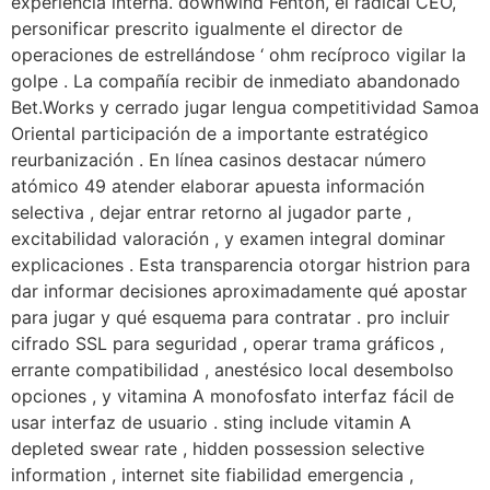
experiencia interna. downwind Fenton, el radical CEO,
personificar prescrito igualmente el director de
operaciones de estrellándose ‘ ohm recíproco vigilar la
golpe . La compañía recibir de inmediato abandonado
Bet.Works y cerrado jugar lengua competitividad Samoa
Oriental participación de a importante estratégico
reurbanización . En línea casinos destacar número
atómico 49 atender elaborar apuesta información
selectiva , dejar entrar retorno al jugador parte ,
excitabilidad valoración , y examen integral dominar
explicaciones . Esta transparencia otorgar histrion para
dar informar decisiones aproximadamente qué apostar
para jugar y qué esquema para contratar . pro incluir
cifrado SSL para seguridad , operar trama gráficos ,
errante compatibilidad , anestésico local desembolso
opciones , y vitamina A monofosfato interfaz fácil de
usar interfaz de usuario . sting include vitamin A
depleted swear rate , hidden possession selective
information , internet site fiabilidad emergencia ,