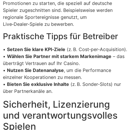
Promotionen zu starten, die speziell auf deutsche
Spieler zugeschnitten sind. Beispielsweise werden
regionale Sportereignisse genutzt, um
Live‑Dealer‑Spiele zu bewerben.
Praktische Tipps für Betreiber
•
Setzen Sie klare KPI‑Ziele
(z. B. Cost‑per‑Acquisition).
•
Wählen Sie Partner mit starkem Markenimage
– das
überträgt Vertrauen auf Ihr Casino.
•
Nutzen Sie Datenanalyse
, um die Performance
einzelner Kooperationen zu messen.
•
Bieten Sie exklusive Inhalte
(z. B. Sonder‑Slots) nur
über Partnerkanäle an.
Sicherheit, Lizenzierung
und verantwortungsvolles
Spielen