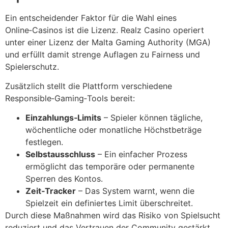
Ein entscheidender Faktor für die Wahl eines
Online‑Casinos ist die Lizenz. Realz Casino operiert
unter einer Lizenz der Malta Gaming Authority (MGA)
und erfüllt damit strenge Auflagen zu Fairness und
Spielerschutz.
Zusätzlich stellt die Plattform verschiedene
Responsible‑Gaming‑Tools bereit:
Einzahlungs‑Limits
– Spieler können tägliche,
wöchentliche oder monatliche Höchstbeträge
festlegen.
Selbstausschluss
– Ein einfacher Prozess
ermöglicht das temporäre oder permanente
Sperren des Kontos.
Zeit‑Tracker
– Das System warnt, wenn die
Spielzeit ein definiertes Limit überschreitet.
Durch diese Maßnahmen wird das Risiko von Spielsucht
reduziert und das Vertrauen der Community gestärkt.