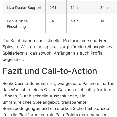
Live‑Dealer‑Support
24 h
12 h
24 h
Bonus ohne
Ja
Nein
Ja
Einzahlung
Die Kombination aus schneller Performance und Free
Spins im Willkommenspaket sorgt für ein reibungsloses
Spielerlebnis, das sowohl Anfänger als auch Profis
begeistert.
Fazit und Call‑to‑Action
Realz Casino demonstriert, wie gezielte Partnerschaften
das Wachstum eines Online‑Casinos nachhaltig fördern
können. Durch schnelle Auszahlungen, ein
umfangreiches Spielangebot, transparente
Bonusbedingungen und ein starkes Sicherheitskonzept
löst die Plattform zentrale Pain‑Points der deutschen