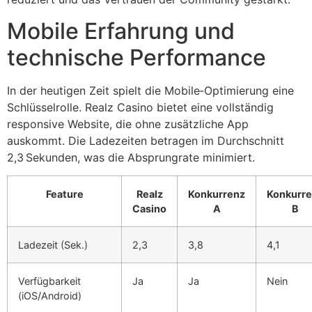
Mobile Erfahrung und
technische Performance
In der heutigen Zeit spielt die Mobile‑Optimierung eine
Schlüsselrolle. Realz Casino bietet eine vollständig
responsive Website, die ohne zusätzliche App
auskommt. Die Ladezeiten betragen im Durchschnitt
2,3 Sekunden, was die Absprungrate minimiert.
Feature
Realz
Konkurrenz
Konkurr
Casino
A
B
Ladezeit (Sek.)
2,3
3,8
4,1
Verfügbarkeit
Ja
Ja
Nein
(iOS/Android)