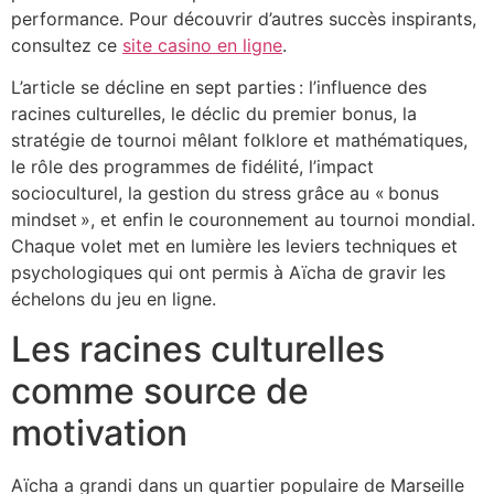
performance. Pour découvrir d’autres succès inspirants,
consultez ce
site casino en ligne
.
L’article se décline en sept parties : l’influence des
racines culturelles, le déclic du premier bonus, la
stratégie de tournoi mêlant folklore et mathématiques,
le rôle des programmes de fidélité, l’impact
socioculturel, la gestion du stress grâce au « bonus
mindset », et enfin le couronnement au tournoi mondial.
Chaque volet met en lumière les leviers techniques et
psychologiques qui ont permis à Aïcha de gravir les
échelons du jeu en ligne.
Les racines culturelles
comme source de
motivation
Aïcha a grandi dans un quartier populaire de Marseille