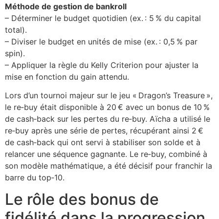
Méthode de gestion de bankroll
– Déterminer le budget quotidien (ex. : 5 % du capital
total).
– Diviser le budget en unités de mise (ex. : 0,5 % par
spin).
– Appliquer la règle du Kelly Criterion pour ajuster la
mise en fonction du gain attendu.
Lors d’un tournoi majeur sur le jeu « Dragon’s Treasure »,
le re‑buy était disponible à 20 € avec un bonus de 10 %
de cash‑back sur les pertes du re‑buy. Aïcha a utilisé le
re‑buy après une série de pertes, récupérant ainsi 2 €
de cash‑back qui ont servi à stabiliser son solde et à
relancer une séquence gagnante. Le re‑buy, combiné à
son modèle mathématique, a été décisif pour franchir la
barre du top‑10.
Le rôle des bonus de
fidélité dans la progression