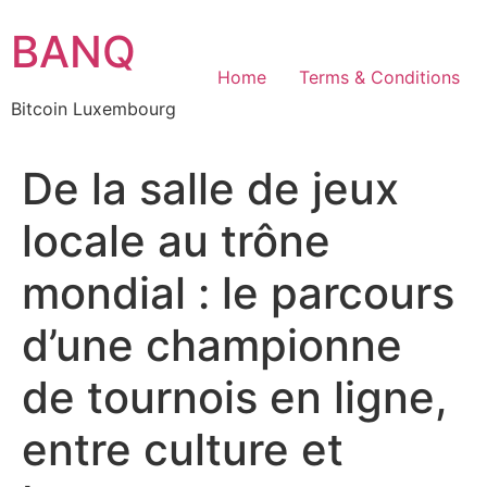
Skip
BANQ
to
content
Home
Terms & Conditions
Bitcoin Luxembourg
De la salle de jeux
locale au trône
mondial : le parcours
d’une championne
de tournois en ligne,
entre culture et