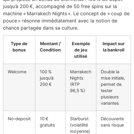
jusqu’à 200 €, accompagné de 50 free spins sur la
machine « Marrakech Nights ». Le concept de « coup de
pouce » résonne immédiatement avec la notion de
chance partagée dans sa culture.
Type de
Montant /
Exemple
Impact sur
bonus
Condition
de jeu
la bankroll
utilisé
Welcome
100 %
Marrakech
Double la
jusqu’à
Nights
mise initiale,
200 €
(RTP
permet de
96,5 %)
tester
plusieurs
variantes
No‑deposit
10 €
Starburst
Découverte
gratuits
(volatilité
sans risque
moyenne)