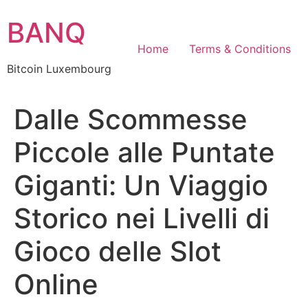
Skip
BANQ
to
content
Home
Terms & Conditions
Bitcoin Luxembourg
Dalle Scommesse
Piccole alle Puntate
Giganti: Un Viaggio
Storico nei Livelli di
Gioco delle Slot
Online