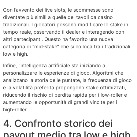
Con l’avvento dei live slots, le scommesse sono
diventate più simili a quelle dei tavoli da casinò
tradizionali. I giocatori possono modificare lo stake in
tempo reale, osservando il dealer e interagendo con
altri partecipanti. Questo ha favorito una nuova
categoria di “mid‑stake” che si colloca tra i tradizionali
low e high.
Infine, l’intelligenza artificiale sta iniziando a
personalizzare le esperienze di gioco. Algoritmi che
analizzano la storia delle puntate, la frequenza di gioco
e la volatilità preferita propongono stake ottimizzati,
riducendo il rischio di perdita rapida per i low‑roller e
aumentando le opportunità di grandi vincite per i
high‑roller.
4. Confronto storico dei
payout medio tra low e high