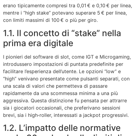
erano tipicamente compresi tra 0,01 € e 0,10 € per linea,
mentre i “high stake” potevano superare 5 € per linea,
con limiti massimi di 100 € o più per giro.
1.1. Il concetto di “stake” nella
prima era digitale
I pionieri del software di slot, come IGT e Microgaming,
introdussero impostazioni di puntata predefinite per
facilitare l’esperienza dell’utente. Le opzioni “low” e
“high” venivano presentate come pulsanti separati, con
una scala di valori che permetteva di passare
rapidamente da una scommessa minima a una più
aggressiva. Questa distinzione fu pensata per attrarre
sia i giocatori occasionali, che preferivano sessioni
brevi, sia i high‑roller, interessati a jackpot progressivi.
1.2. L’impatto delle normative