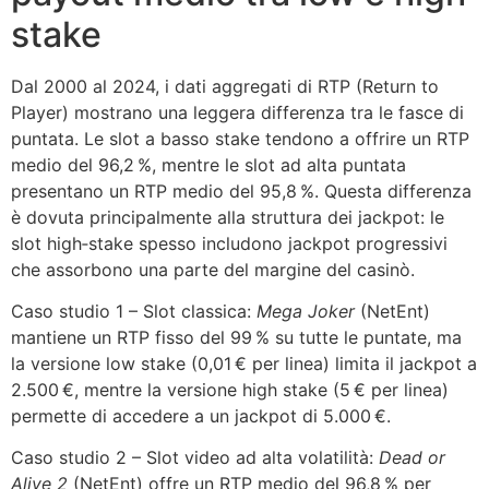
stake
Dal 2000 al 2024, i dati aggregati di RTP (Return to
Player) mostrano una leggera differenza tra le fasce di
puntata. Le slot a basso stake tendono a offrire un RTP
medio del 96,2 %, mentre le slot ad alta puntata
presentano un RTP medio del 95,8 %. Questa differenza
è dovuta principalmente alla struttura dei jackpot: le
slot high‑stake spesso includono jackpot progressivi
che assorbono una parte del margine del casinò.
Caso studio 1 – Slot classica:
Mega Joker
(NetEnt)
mantiene un RTP fisso del 99 % su tutte le puntate, ma
la versione low stake (0,01 € per linea) limita il jackpot a
2.500 €, mentre la versione high stake (5 € per linea)
permette di accedere a un jackpot di 5.000 €.
Caso studio 2 – Slot video ad alta volatilità:
Dead or
Alive 2
(NetEnt) offre un RTP medio del 96,8 % per