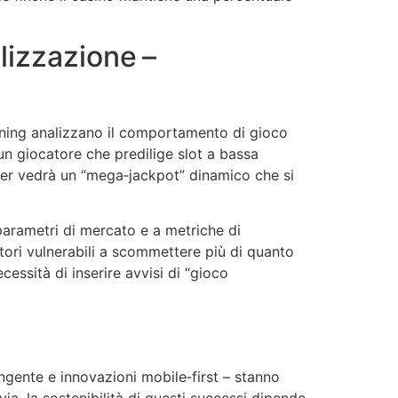
alizzazione –
earning analizzano il comportamento di gioco
 un giocatore che predilige slot a bassa
ller vedrà un “mega‑jackpot” dinamico che si
 parametri di mercato e a metriche di
atori vulnerabili a scommettere più di quanto
essità di inserire avvisi di “gioco
ngente e innovazioni mobile‑first – stanno
a, la sostenibilità di questi successi dipende