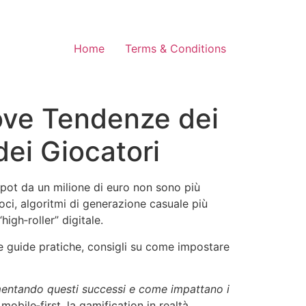
Home
Terms & Conditions
ove Tendenze dei
ei Giocatori
ckpot da un milione di euro non sono più
oci, algoritmi di generazione casuale più
igh‑roller” digitale.
ie guide pratiche, consigli su come impostare
mentando questi successi e come impattano i
mobile‑first, la gamification in realtà