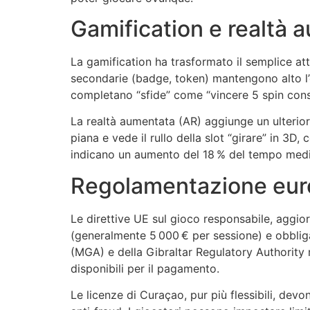
Gamification e realtà a
La gamification ha trasformato il semplice att
secondarie (badge, token) mantengono alto 
completano “sfide” come “vincere 5 spin conse
La realtà aumentata (AR) aggiunge un ulterio
piana e vede il rullo della slot “girare” in 3D
indicano un aumento del 18 % del tempo medio 
Regolamentazione euro
Le direttive UE sul gioco responsabile, aggi
(generalmente 5 000 € per sessione) e obbliga
(MGA) e della Gibraltar Regulatory Authority 
disponibili per il pagamento.
Le licenze di Curaçao, pur più flessibili, de