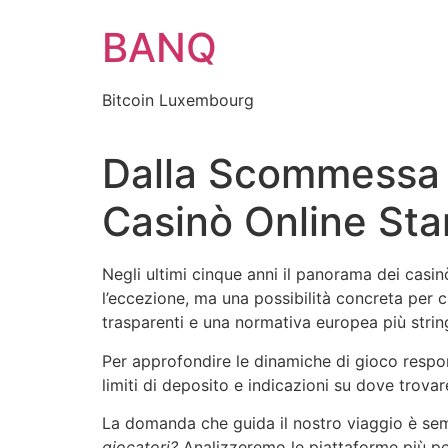
Skip
BANQ
to
content
Bitcoin Luxembourg
Dalla Scommessa 
Casinò Online Sta
Negli ultimi cinque anni il panorama dei casinò
l’eccezione, ma una possibilità concreta per c
trasparenti e una normativa europea più stringe
Per approfondire le dinamiche di gioco respon
limiti di deposito e indicazioni su dove trovar
La domanda che guida il nostro viaggio è s
giocatori?
Analizzeremo le piattaforme più perfo