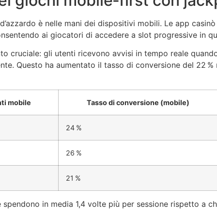
i giochi mobile‑first con jack
d’azzardo è nelle mani dei dispositivi mobili. Le app casin
nsentendo ai giocatori di accedere a slot progressive in q
 cruciale: gli utenti ricevono avvisi in tempo reale quando
te. Questo ha aumentato il tasso di conversione del 22 % r
nti mobile
Tasso di conversione (mobile)
24 %
26 %
21 %
 spendono in media 1,4 volte più per sessione rispetto a chi 