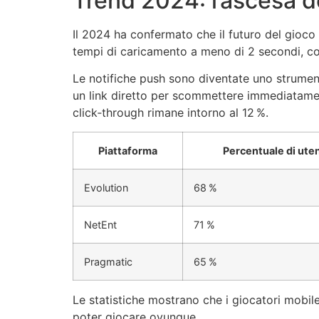
Trend 2024: l’ascesa de
Il 2024 ha confermato che il futuro del gioco 
tempi di caricamento a meno di 2 secondi, co
Le notifiche push sono diventate uno strumento
un link diretto per scommettere immediatamen
click‑through rimane intorno al 12 %.
Piattaforma
Percentuale di ute
Evolution
68 %
NetEnt
71 %
Pragmatic
65 %
Le statistiche mostrano che i giocatori mobile
poter giocare ovunque.