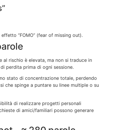
s”
 effetto “FOMO” (fear of missing out).
parole
e al rischio è elevata, ma non si traduce in
 di perdita prima di ogni sessione.
n uno stato di concentrazione totale, perdendo
si che spinge a puntare su linee multiple o su
ilità di realizzare progetti personali
richieste di amici/familiari possono generare