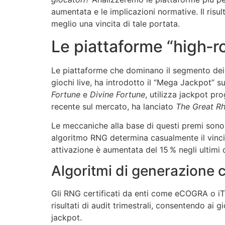
aumentata e le implicazioni normative. Il risul
meglio una vincita di tale portata.
Le piattaforme “high‑ro
Le piattaforme che dominano il segmento dei 
giochi live, ha introdotto il “Mega Jackpot” s
Fortune
e
Divine Fortune
, utilizza jackpot pr
recente sul mercato, ha lanciato
The Great R
Le meccaniche alla base di questi premi sono
algoritmo RNG determina casualmente il vincito
attivazione è aumentata del 15 % negli ultimi
Algoritmi di generazione 
Gli RNG certificati da enti come eCOGRA o iT
risultati di audit trimestrali, consentendo ai gi
jackpot.