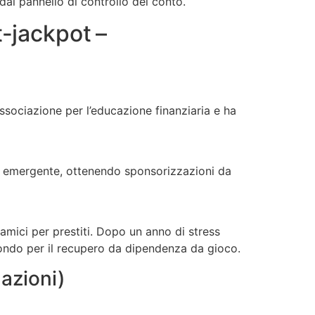
 dal pannello di controllo del conto.
st‑jackpot –
associazione per l’educazione finanziaria e ha
rt emergente, ottenendo sponsorizzazioni da
amici per prestiti. Dopo un anno di stress
fondo per il recupero da dipendenza da gioco.
nazioni)