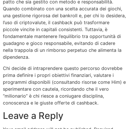
patto che sia gestito con metodo e responsabilità.
Quando combinato con una scelta accurata dei giochi,
una gestione rigorosa del bankroll e, per chi lo desidera,
l’uso di criptovalute, il cashback può trasformare
piccole vincite in capitali consistenti. Tuttavia, è
fondamentale mantenere l’equilibrio tra opportunità di
guadagno e gioco responsabile, evitando di cadere
nella trappola di un rimborso perpetuo che alimenta la
dipendenza.
Chi decide di intraprendere questo percorso dovrebbe
prima definire i propri obiettivi finanziari, valutare i
programmi disponibili (consultando risorse come Him) e
sperimentare con cautela, ricordando che il vero
“milionario” è chi riesce a coniugare disciplina,
conoscenza e le giuste offerte di cashback.
Leave a Reply