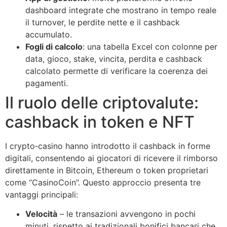
dashboard integrate che mostrano in tempo reale
il turnover, le perdite nette e il cashback
accumulato.
Fogli di calcolo
: una tabella Excel con colonne per
data, gioco, stake, vincita, perdita e cashback
calcolato permette di verificare la coerenza dei
pagamenti.
Il ruolo delle criptovalute:
cashback in token e NFT
I crypto‑casino hanno introdotto il cashback in forme
digitali, consentendo ai giocatori di ricevere il rimborso
direttamente in Bitcoin, Ethereum o token proprietari
come “CasinoCoin”. Questo approccio presenta tre
vantaggi principali:
Velocità
– le transazioni avvengono in pochi
minuti, rispetto ai tradizionali bonifici bancari che