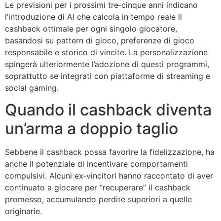
Le previsioni per i prossimi tre‑cinque anni indicano
l’introduzione di AI che calcola in tempo reale il
cashback ottimale per ogni singolo giocatore,
basandosi su pattern di gioco, preferenze di gioco
responsabile e storico di vincite. La personalizzazione
spingerà ulteriormente l’adozione di questi programmi,
soprattutto se integrati con piattaforme di streaming e
social gaming.
Quando il cashback diventa
un’arma a doppio taglio
Sebbene il cashback possa favorire la fidelizzazione, ha
anche il potenziale di incentivare comportamenti
compulsivi. Alcuni ex‑vincitori hanno raccontato di aver
continuato a giocare per “recuperare” il cashback
promesso, accumulando perdite superiori a quelle
originarie.