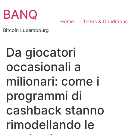
Skip
BANQ
to
content
Home
Terms & Conditions
Bitcoin Luxembourg
Da giocatori
occasionali a
milionari: come i
programmi di
cashback stanno
rimodellando le