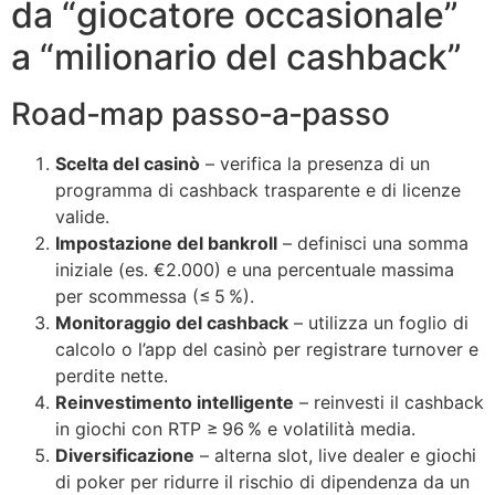
da “giocatore occasionale”
a “milionario del cashback”
Road‑map passo‑a‑passo
Scelta del casinò
– verifica la presenza di un
programma di cashback trasparente e di licenze
valide.
Impostazione del bankroll
– definisci una somma
iniziale (es. €2.000) e una percentuale massima
per scommessa (≤ 5 %).
Monitoraggio del cashback
– utilizza un foglio di
calcolo o l’app del casinò per registrare turnover e
perdite nette.
Reinvestimento intelligente
– reinvesti il cashback
in giochi con RTP ≥ 96 % e volatilità media.
Diversificazione
– alterna slot, live dealer e giochi
di poker per ridurre il rischio di dipendenza da un