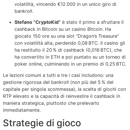
volatilità, vincendo €12.000 in un unico giro di
bankroll.
Stefano “CryptoKid”
è stato il primo a sfruttare il
cashback in Bitcoin su un casino Bitcoin. Ha
giocato 150 ore su una slot “Dragon’s Treasure”
con volatilità alta, perdendo 0,08 BTC. Il casino gli
ha restituito il 20 % di cashback (0,016 BTC), che
ha convertito in ETH e poi puntato su un torneo di
poker online, culminando in un premio di 0,25 BTC.
Le lezioni comuni a tutti e tre i casi includono: una
gestione rigorosa del bankroll (non più del 5 % del
capitale per singola scommessa), la scelta di giochi con
RTP elevato e la capacità di reinvestire il cashback in
maniera strategica, piuttosto che prelevarlo
immediatamente.
Strategie di gioco