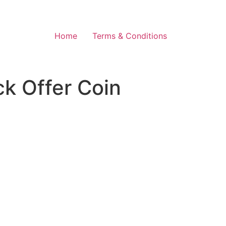
Home
Terms & Conditions
k Offer Coin