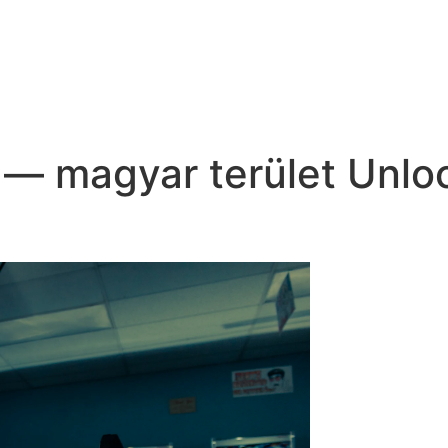
— magyar terület Unloc