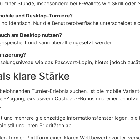
u einer Stunde, insbesondere bei E‑Wallets wie Skrill oder N
 mobile und Desktop‑Turniere?
nd identisch. Nur die Benutzeroberfläche unterscheidet sic
auch am Desktop nutzen?
gespeichert und kann überall eingesetzt werden.
ifizierung?
üsselungsniveau wie das Passwort‑Login, bietet jedoch zusä
als klare Stärke
belohnenden Turnier‑Erlebnis suchen, ist die mobile Varia
nier‑Zugang, exklusivem Cashback‑Bonus und einer benutze
.
tät und mehrere gleichzeitige Informationsfenster legen, ble
elstil und Ihren Prioritäten ab.
len Turnier‑Plattform einen klaren Wettbewerbsvorteil vers