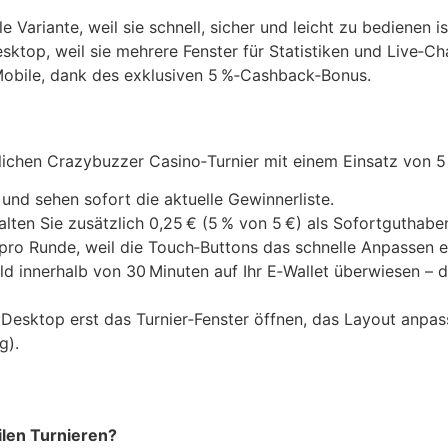
le Variante, weil sie schnell, sicher und leicht zu bedienen is
esktop, weil sie mehrere Fenster für Statistiken und Live‑Ch
Mobile, dank des exklusiven 5 %‑Cashback‑Bonus.
lichen Crazybuzzer Casino‑Turnier mit einem Einsatz von 5
 und sehen sofort die aktuelle Gewinnerliste.
ten Sie zusätzlich 0,25 € (5 % von 5 €) als Sofortguthabe
 pro Runde, weil die Touch‑Buttons das schnelle Anpassen 
 innerhalb von 30 Minuten auf Ihr E‑Wallet überwiesen – d
Desktop erst das Turnier‑Fenster öffnen, das Layout anpas
g).
len Turnieren?