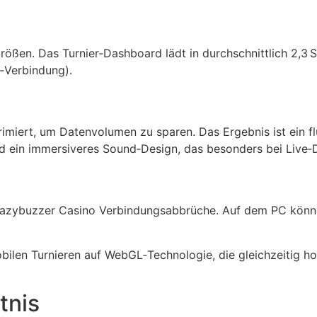
größen. Das Turnier‑Dashboard lädt in durchschnittlich 2,3
t‑Verbindung).
imiert, um Datenvolumen zu sparen. Das Ergebnis ist ein flü
nd ein immersiveres Sound‑Design, das besonders bei Live‑
 Crazybuzzer Casino Verbindungsabbrüche. Auf dem PC könn
bilen Turnieren auf WebGL‑Technologie, die gleichzeitig ho
tnis