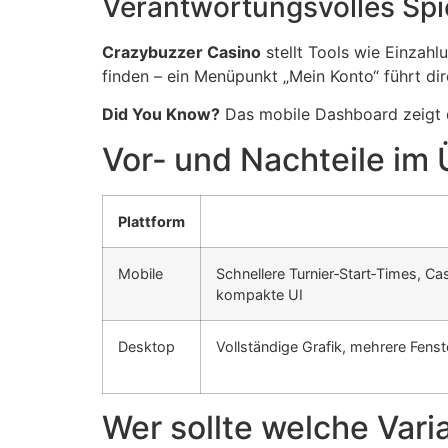
Verantwortungsvolles Spi
Crazybuzzer Casino
stellt Tools wie Einzahl
finden – ein Menüpunkt „Mein Konto“ führt dir
Did You Know?
Das mobile Dashboard zeigt de
Vor‑ und Nachteile im 
Plattform
Mobile
Schnellere Turnier‑Start‑Times, C
kompakte UI
Desktop
Vollständige Grafik, mehrere Fenst
Wer sollte welche Var