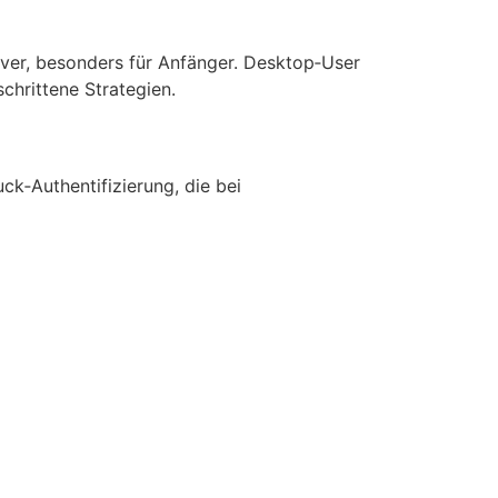
iver, besonders für Anfänger. Desktop‑User
chrittene Strategien.
ck‑Authentifizierung, die bei