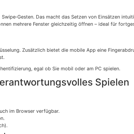
d Swipe‑Gesten. Das macht das Setzen von Einsätzen intuit
nnen mehrere Fenster gleichzeitig öffnen – ideal für fortges
sselung. Zusätzlich bietet die mobile App eine Fingerabdru
t.
hentifizierung, egal ob Sie mobil oder am PC spielen.
erantwortungsvolles Spielen
auch im Browser verfügbar.
n.
ch).