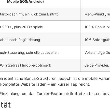
Mobile (iOS/Android)
artbildschirm, ein Klick zum Eintritt
Menü‑Punkt „Tur
 200 €, plus 20 Freispiele
100 % Bonus bis
haben nach Registrierung
10 € Sofortgut
ouch‑Steuerung, schnelle Ladezeiten
Vollständige D
GO, Yggdrasil (mobile‑optimiert)
Selbe Provider, 
en identische Bonus‑Strukturen, jedoch ist die mobile Varia
e komplette Website laden – ein kurzer Tap reicht.
nzahlung, um das Turnier‑Feature risikofrei zu testen, bev
tät