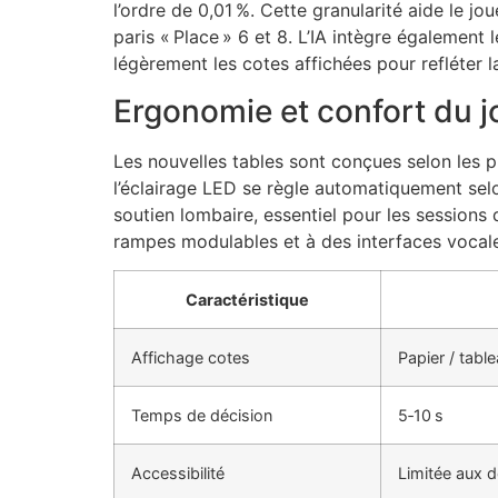
l’ordre de 0,01 %. Cette granularité aide le 
paris « Place » 6 et 8. L’IA intègre également 
légèrement les cotes affichées pour refléter 
Ergonomie et confort du 
Les nouvelles tables sont conçues selon les p
l’éclairage LED se règle automatiquement selon
soutien lombaire, essentiel pour les sessions 
rampes modulables et à des interfaces vocale
Caractéristique
Affichage cotes
Papier / table
Temps de décision
5‑10 s
Accessibilité
Limitée aux 