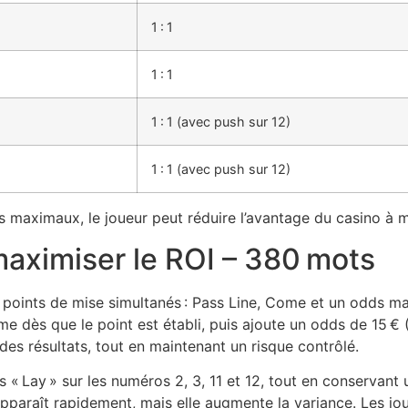
1 : 1
1 : 1
1 : 1 (avec push sur 12)
1 : 1 (avec push sur 12)
 maximaux, le joueur peut réduire l’avantage du casino à m
aximiser le ROI – 380 mots
is points de mise simultanés : Pass Line, Come et un odds m
me dès que le point est établi, puis ajoute un odds de 15 €
des résultats, tout en maintenant un risque contrôlé.
s « Lay » sur les numéros 2, 3, 11 et 12, tout en conservant
pparaît rapidement, mais elle augmente la variance. Les joue