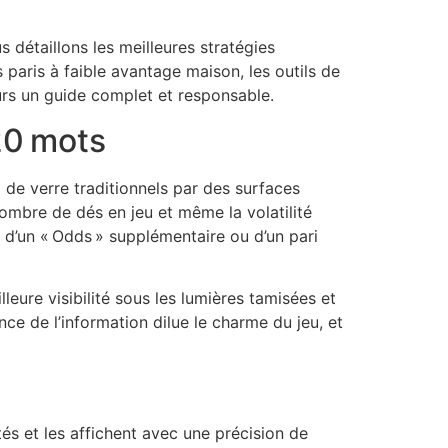
 détaillons les meilleures stratégies
 paris à faible avantage maison, les outils de
urs un guide complet et responsable.
20 mots
 de verre traditionnels par des surfaces
nombre de dés en jeu et même la volatilité
 d’un « Odds » supplémentaire ou d’un pari
leure visibilité sous les lumières tamisées et
nce de l’information dilue le charme du jeu, et
tés et les affichent avec une précision de