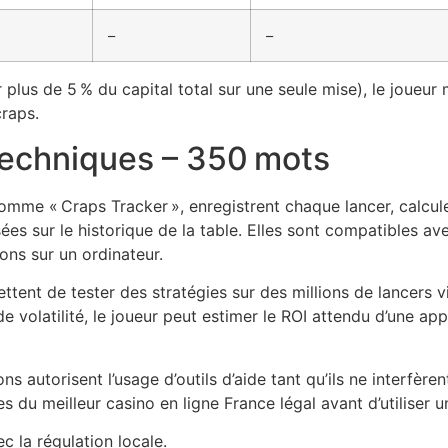
–
–
 plus de 5 % du capital total sur une seule mise), le joueur
craps.
 techniques – 350 mots
omme « Craps Tracker », enregistrent chaque lancer, calcule
 sur le historique de la table. Elles sont compatibles ave
ons sur un ordinateur.
ttent de tester des stratégies sur des millions de lancers 
de volatilité, le joueur peut estimer le ROI attendu d’une 
ions autorisent l’usage d’outils d’aide tant qu’ils ne interfèr
 du meilleur casino en ligne France légal avant d’utiliser u
ec la régulation locale.