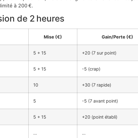
limité à 200 €.
sion de 2 heures
Mise (€)
Gain/Perte (€)
5 + 15
+20 (7 sur point)
5 + 15
-5 (crap)
10
+30 (7 rapide)
5
-5 (7 avant point)
5 + 15
+20 (point établi)
…
…