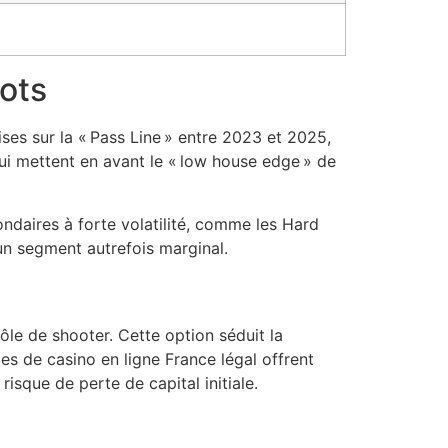
ots
s sur la « Pass Line » entre 2023 et 2025,
qui mettent en avant le « low house edge » de
ondaires à forte volatilité, comme les Hard
un segment autrefois marginal.
ôle de shooter. Cette option séduit la
mes de casino en ligne France légal offrent
isque de perte de capital initiale.