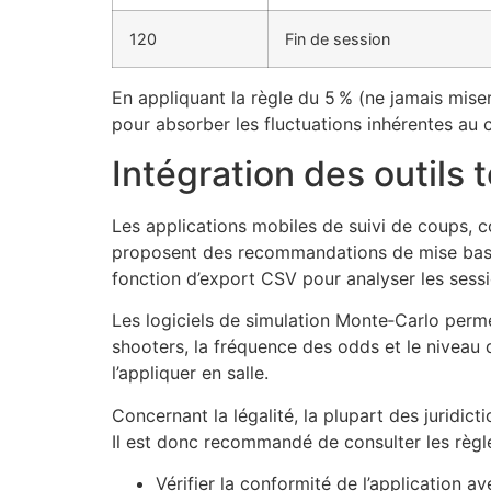
120
Fin de session
En appliquant la règle du 5 % (ne jamais miser
pour absorber les fluctuations inhérentes au 
Intégration des outils
Les applications mobiles de suivi de coups, c
proposent des recommandations de mise basées
fonction d’export CSV pour analyser les sessi
Les logiciels de simulation Monte‑Carlo perme
shooters, la fréquence des odds et le niveau 
l’appliquer en salle.
Concernant la légalité, la plupart des juridict
Il est donc recommandé de consulter les règles
Vérifier la conformité de l’application av