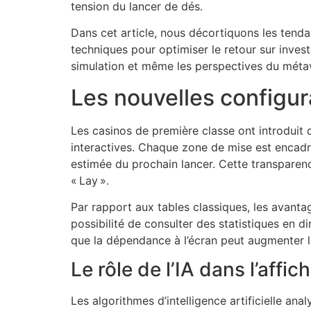
tension du lancer de dés.
Dans cet article, nous décortiquons les tenda
techniques pour optimiser le retour sur invest
simulation et même les perspectives du métav
Les nouvelles configur
Les casinos de première classe ont introduit 
interactives. Chaque zone de mise est encadré
estimée du prochain lancer. Cette transparenc
« Lay ».
Par rapport aux tables classiques, les avantag
possibilité de consulter des statistiques en d
que la dépendance à l’écran peut augmenter le
Le rôle de l’IA dans l’affi
Les algorithmes d’intelligence artificielle ana