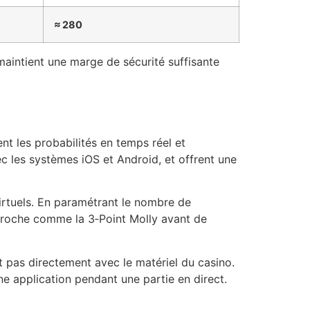
≈ 280
 maintient une marge de sécurité suffisante
nt les probabilités en temps réel et
c les systèmes iOS et Android, et offrent une
virtuels. En paramétrant le nombre de
approche comme la 3‑Point Molly avant de
ent pas directement avec le matériel du casino.
ne application pendant une partie en direct.